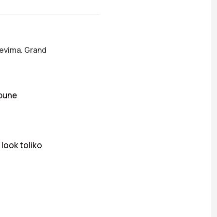
ževima. Grand
 pune
 look toliko