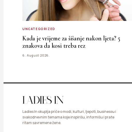
UNCATEGORIZED
Kada je vrijeme za šišanje nakon ljeta? 5
znakova da kosi treba rez
6. August 2026.
Ladies In okuplja priče o modi, kulturi, ljepoti, businessu i
svakodnevnim temama koje inspirišu, informišu i prate
ritam savremene žene.