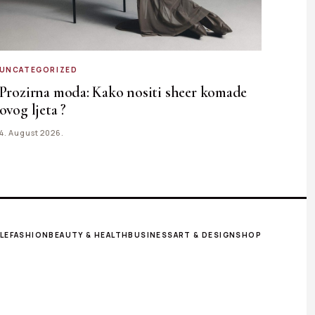
UNCATEGORIZED
Prozirna moda: Kako nositi sheer komade
ovog ljeta ?
4. August 2026.
LE
FASHION
BEAUTY & HEALTH
BUSINESS
ART & DESIGN
SHOP