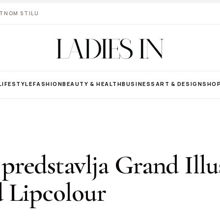
VOTNOM STILU
LIFESTYLE
FASHION
BEAUTY & HEALTH
BUSINESS
ART & DESIGN
SHO
redstavlja Grand Illu
d Lipcolour