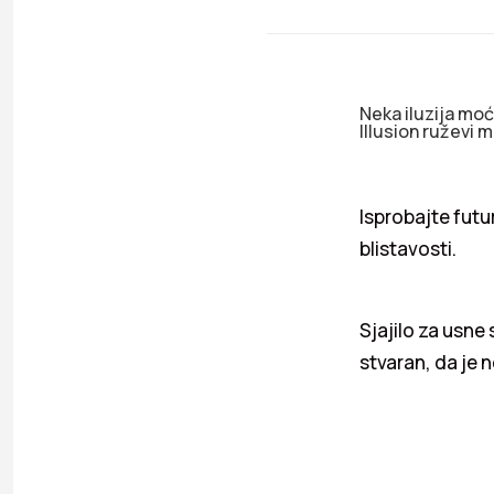
Neka iluzija moć
Illusion ruževi m
Isprobajte futu
blistavosti.
Sjajilo za usne
stvaran, da je 