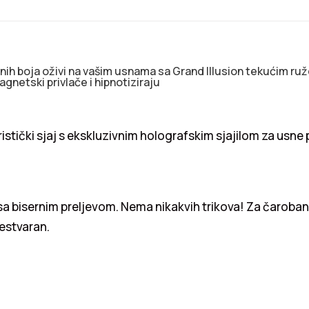
nih boja oživi na vašim usnama sa Grand Illusion tekućim ru
agnetski privlače i hipnotiziraju
ristički sjaj s ekskluzivnim holografskim sjajilom za usne
 sa bisernim preljevom. Nema nikakvih trikova! Za čaroban
nestvaran.