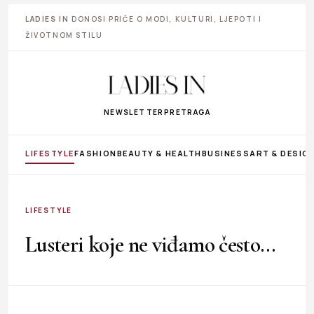
LADIES IN
DONOSI PRIČE O MODI, KULTURI, LJEPOTI I
ŽIVOTNOM STILU
NEWSLETTER
PRETRAGA
LIFESTYLE
FASHION
BEAUTY & HEALTH
BUSINESS
ART & DESIG
LIFESTYLE
Lusteri koje ne viđamo često…