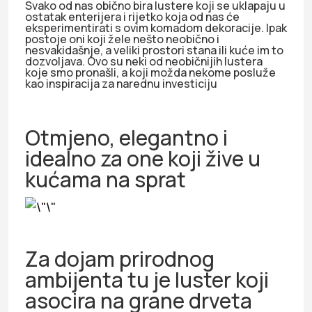
Svako od nas obično bira lustere koji se uklapaju u
ostatak enterijera i rijetko koja od nas će
eksperimentirati s ovim komadom dekoracije. Ipak
postoje oni koji žele nešto neobično i
nesvakidašnje, a veliki prostori stana ili kuće im to
dozvoljava. Ovo su neki od neobičnijih lustera
koje smo pronašli, a koji možda nekome posluže
kao inspiracija za narednu investiciju
Otmjeno, elegantno i
idealno za one koji žive u
kućama na sprat
Za dojam prirodnog
ambijenta tu je luster koji
asocira na grane drveta