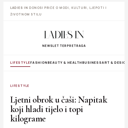
LADIES IN
DONOSI PRIČE O MODI, KULTURI, LJEPOTI I
ŽIVOTNOM STILU
NEWSLETTER
PRETRAGA
LIFESTYLE
FASHION
BEAUTY & HEALTH
BUSINESS
ART & DESIG
LIFESTYLE
Ljetni obrok u čaši: Napitak
koji hladi tijelo i topi
kilograme