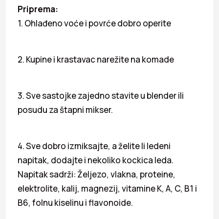
Priprema:
1. Ohlađeno voće i povrće dobro operite
2. Kupine i krastavac narežite na komade
3. Sve sastojke zajedno stavite u blender ili
posudu za štapni mikser.
4. Sve dobro izmiksajte, a želite li ledeni
napitak, dodajte i nekoliko kockica leda.
Napitak sadrži: Željezo, vlakna, proteine,
elektrolite, kalij, magnezij, vitamine K, A, C, B1 i
B6, folnu kiselinu i flavonoide.