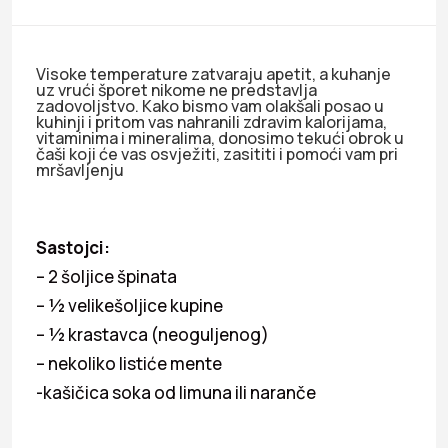
Visoke temperature zatvaraju apetit, a kuhanje
uz vrući šporet nikome ne predstavlja
zadovoljstvo. Kako bismo vam olakšali posao u
kuhinji i pritom vas nahranili zdravim kalorijama,
vitaminima i mineralima, donosimo tekući obrok u
čaši koji će vas osvježiti, zasititi i pomoći vam pri
mršavljenju
Sastojci:
– 2 šoljice špinata
– ½ velikešoljice kupine
– ½ krastavca (neoguljenog)
– nekoliko listiće mente
-kašičica soka od limuna ili naranče