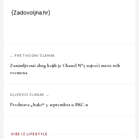
(Zadovoljna.hr)
← PRETHODNI ČLANAK
Zanimljivosti zbog kojih je Chanel N°5 najveći miris svih
vremena
SLJEDEĆI ČLANAK →
Predstava „Itake“ 5. septembra u BKC-u
VIŠE IZ LIFESTYLE