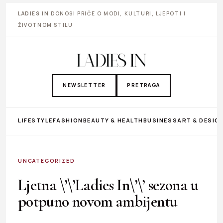
LADIES IN
DONOSI PRIČE O MODI, KULTURI, LJEPOTI I
ŽIVOTNOM STILU
NEWSLETTER
PRETRAGA
LIFESTYLE
FASHION
BEAUTY & HEALTH
BUSINESS
ART & DESIG
UNCATEGORIZED
Ljetna \’\’Ladies In\’\’ sezona u
potpuno novom ambijentu