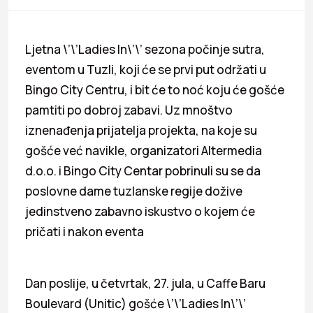
Ljetna \’\’Ladies In\’\’ sezona počinje sutra,
eventom u Tuzli, koji će se prvi put održati u
Bingo City Centru, i bit će to noć koju će gošće
pamtiti po dobroj zabavi. Uz mnoštvo
iznenađenja prijatelja projekta, na koje su
gošće već navikle, organizatori Altermedia
d.o.o. i Bingo City Centar pobrinuli su se da
poslovne dame tuzlanske regije dožive
jedinstveno zabavno iskustvo o kojem će
pričati i nakon eventa
Dan poslije, u četvrtak, 27. jula, u Caffe Baru
Boulevard (Unitic) gošće \’\’Ladies In\’\’