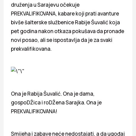
druženja u Sarajevu očekuje
PREKVALIFIKOVANA, kabare koji prati avanture
bivše šalterske službenice Rabije Šuvalić koja
pet godina nakon otkaza pokušava da pronađe
novi posao, ali se ispostavlja da je za svaki
prekvalifikovana.
Ona je Rabija Šuvalić. Ona je dama,
gospoDŽica i roDŽena Sarajka. Ona je
PREKVALIFIKOVANA!
Smijeha i zabave neće nedostajati, a da ugođaj