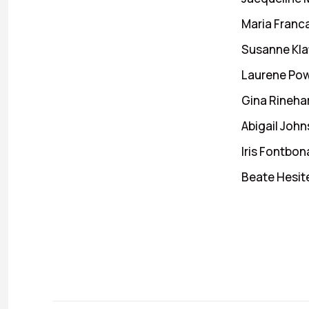
Maria Franca
Susanne Klat
Laurene Powe
Gina Rinehart
Abigail Joh
Iris Fontbona
Beate Hesite