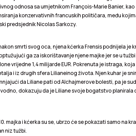
vnog odnosa sa umjetnikom François-Marie Banier, kao 
iranja konzervativnih francuskih političara, među kojim
uski predsjednik Nicolas Sarkozy.
kon smrti svog oca, njena kćerka Frensis podnijela je kr
 optužujući ga za iskorištavanje njene majke jer se u tužb
one vrijedne 1,4 milijarde EUR. Pokrenuta je istraga, koja
etalja i iz drugih sfera Lilianeinog života. Njen kuhar je s
jajući da Liliane pati od Alchajmerove bolesti, pa je sud
vodno, dokazuju da je Liliane svoje bogatstvo planirala 
0. majka i kćerka su se, ubrzo će se pokazati samo na krat
an niz tužbi.