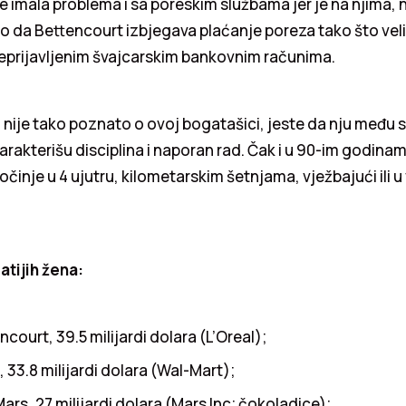
 imala problema i sa poreskim službama jer je na njima,
da Bettencourt izbjegava plaćanje poreza tako što veli
neprijavljenim švajcarskim bankovnim računima.
nije tako poznato o ovoj bogatašici, jeste da nju među 
karakterišu disciplina i naporan rad. Čak i u 90-im godina
činje u 4 ujutru, kilometarskim šetnjama, vježbajući ili u 
atijih žena:
ncourt, 39.5 milijardi dolara (L’Oreal);
, 33.8 milijardi dolara (Wal-Mart);
ars, 27 milijardi dolara (Mars Inc; čokoladice);