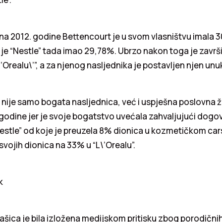
na 2012. godine Bettencourt je u svom vlasništvu imala 
k je “Nestle” tada imao 29,78%. Ubrzo nakon toga je završi
Orealu\’”, a za njenog nasljednika je postavljen njen unu
 nije samo bogata nasljednica, već i uspješna poslovna 
godine jer je svoje bogatstvo uvećala zahvaljujući dogo
stle” od koje je preuzela 8% dionica u kozmetičkom cars
svojih dionica na 33% u “L\’Orealu”.
k
šica je bila izložena medijskom pritisku zbog porodični