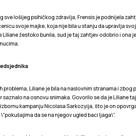
g sve lošijeg psihičkog zdravlja, Frensis je podnijela zah
ćenicu svoje majke, koja nije bila u stanju da upravlja svo
 Liliane žestoko bunila, sud je taj zahtjev odobrio i ona 
 unucima.
redsjednika
 problema, Liliane je bila na naslovnim stranama i zbog p
r saznalo na osnovu snimaka. Govorilo se da je Liliane ta
 izbornu kampanju Nicolasa Sarkozyija, što je on opovrgao
\”pokušajima da se na njegov ugled baci ljaga\”.