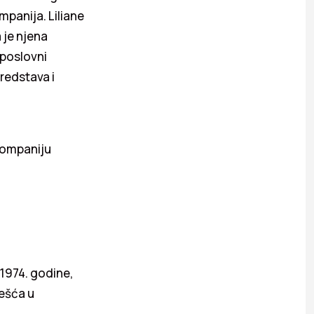
mpanija. Liliane
 je njena
 poslovni
redstava i
 kompaniju
 1974. godine,
češća u