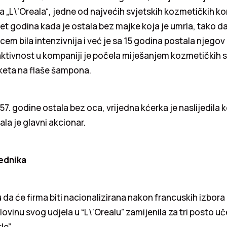
a „L\’Oreala“, jedne od najvećih svjetskih kozmetičkih ko
et godina kada je ostala bez majke koja je umrla, tako da
em bila intenzivnija i već je sa 15 godina postala njegov
aktivnost u kompaniji je počela miješanjem kozmetičkih s
iketa na flaše šampona.
57. godine ostala bez oca, vrijedna kćerka je naslijedila
tala je glavni akcionar.
ednika
hu da će firma biti nacionalizirana nakon francuskih izbora
lovinu svog udjela u “L\’Orealu” zamijenila za tri posto u
le”.