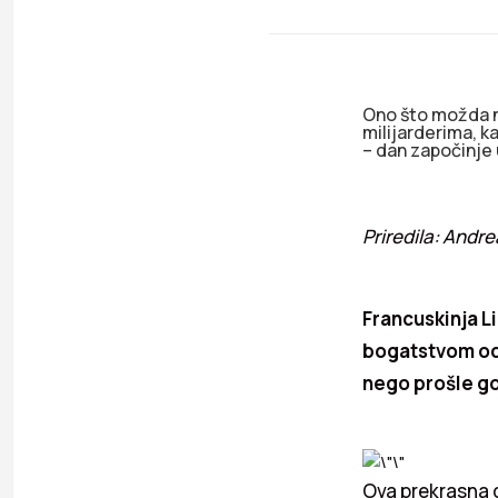
Ono što možda n
milijarderima, k
– dan započinje u
Priredila: And
Francuskinja L
bogatstvom od 
nego prošle go
Ova prekrasna d