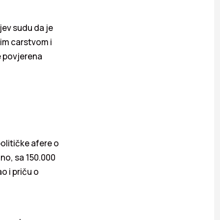
tjev sudu da je
jim carstvom i
je povjerena
olitičke afere o
jno, sa 150.000
 i priču o