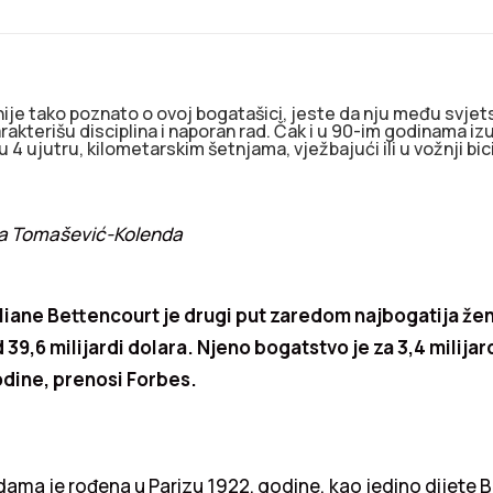
ije tako poznato o ovoj bogatašici, jeste da nju među svjet
arakterišu disciplina i naporan rad. Čak i u 90-im godinama iz
 4 ujutru, kilometarskim šetnjama, vježbajući ili u vožnji bici
rea Tomašević-Kolenda
iliane Bettencourt je drugi put zaredom najbogatija že
39,6 milijardi dolara. Njeno bogatstvo je za 3,4 milija
dine, prenosi Forbes.
ama je rođena u Parizu 1922. godine, kao jedino dijete B