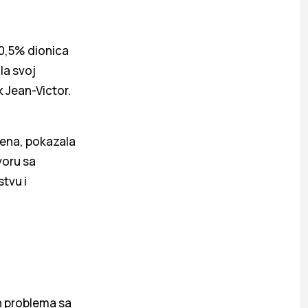
30,5% dionica
la svoj
k Jean-Victor.
žena, pokazala
voru sa
tvu i
h problema sa