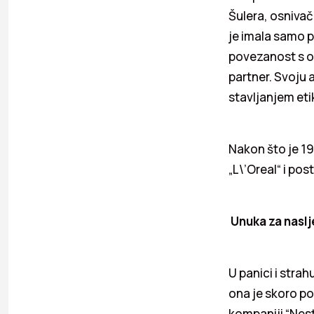
Šulera, osnivač
je imala samo p
povezanost s oc
partner. Svoju 
stavljanjem et
Nakon što je 19
„L\’Oreal“ i pos
Unuka za naslj
U panici i stra
ona je skoro po
kompaniji “Nest