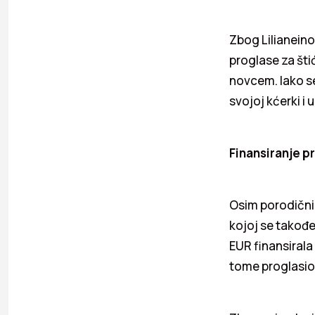
Zbog Lilianeino
proglase za šti
novcem. Iako se
svojoj kćerki i
Finansiranje p
Osim porodičnih
kojoj se takođe
EUR finansirala
tome proglasio 