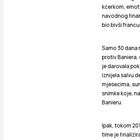
kćerkom, emoti
navodnog finans
bio bivši franc
Samo 30 dana na
protiv Baniera,
je darovala pokl
iznijela salvu d
mjesecima, sumn
snimke koje, na
Banieru.
Ipak, tokom 201
time je finalizir