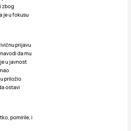
i zbog
a je u fokusu
ivičnu prijavu
i navodi da mu
 je u javnost
nimao
u priložio
da ostavi
ko, pomirile, i