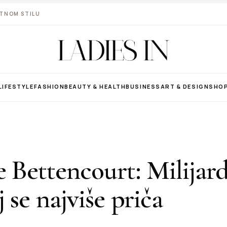
VOTNOM STILU
LIFESTYLE
FASHION
BEAUTY & HEALTH
BUSINESS
ART & DESIGN
SHO
e Bettencourt: Milijar
j se najviše priča