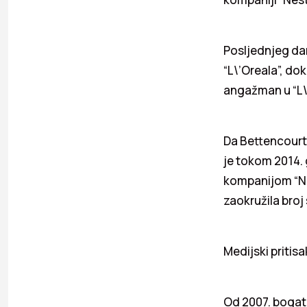
Posljednjeg da
“L\’Oreala”, do
angažman u “L\’
Da Bettencourt
je tokom 2014. 
kompanijom “Ne
zaokružila broj 
Medijski pritisa
Od 2007. bogata