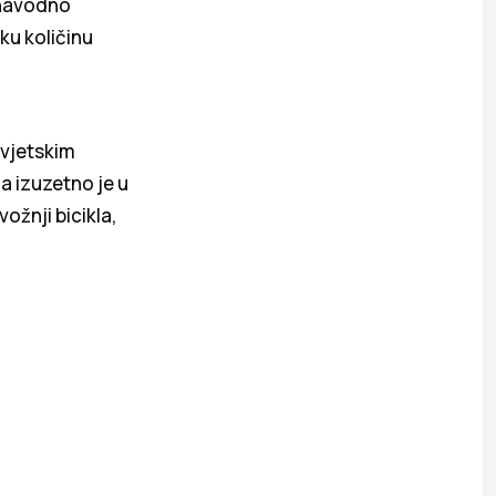
 navodno
ku količinu
svjetskim
ma izuzetno je u
vožnji bicikla,