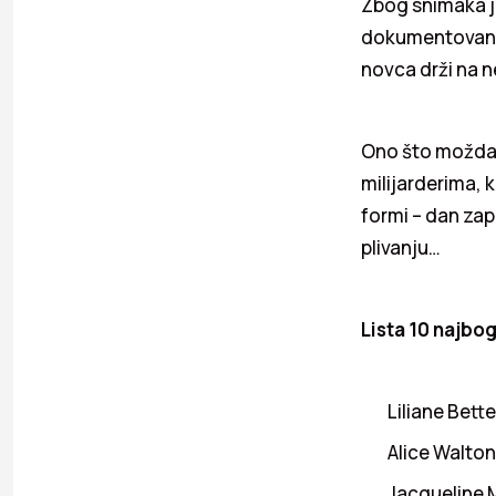
Zbog snimaka je
dokumentovano 
novca drži na 
Ono što možda 
milijarderima, 
formi – dan zapo
plivanju…
Lista 10 najbog
Liliane Bette
Alice Walton
Jacqueline M