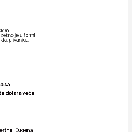
skim
uzetno je u formi
kla, plivanju…
na sa
rde dolara veće
erthe i Eugena