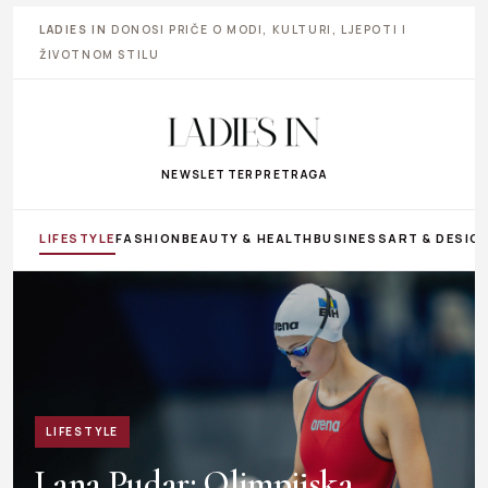
LADIES IN
DONOSI PRIČE O MODI, KULTURI, LJEPOTI I
ŽIVOTNOM STILU
NEWSLETTER
PRETRAGA
LIFESTYLE
FASHION
BEAUTY & HEALTH
BUSINESS
ART & DESIG
LIFESTYLE
Lana Pudar: Olimpijska