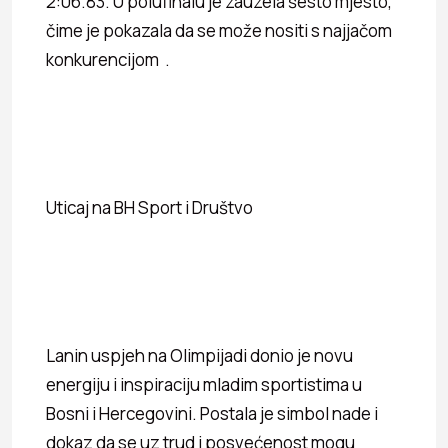
2:06.83. U polufinalu je zauzela šesto mjesto,
čime je pokazala da se može nositi s najjačom
konkurencijom .
Uticaj na BH Sport i Društvo
Lanin uspjeh na Olimpijadi donio je novu
energiju i inspiraciju mladim sportistima u
Bosni i Hercegovini. Postala je simbol nade i
dokaz da se uz trud i posvećenost mogu