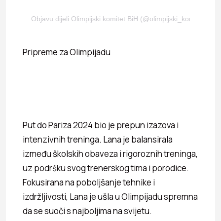
Objavu dijeli Olimpijski komitet BiH (@olimpijski_komitet_bih)
Pripreme za Olimpijadu
Put do Pariza 2024 bio je prepun izazova i
intenzivnih treninga. Lana je balansirala
između školskih obaveza i rigoroznih treninga,
uz podršku svog trenerskog tima i porodice.
Fokusirana na poboljšanje tehnike i
izdržljivosti, Lana je ušla u Olimpijadu spremna
da se suoči s najboljima na svijetu.