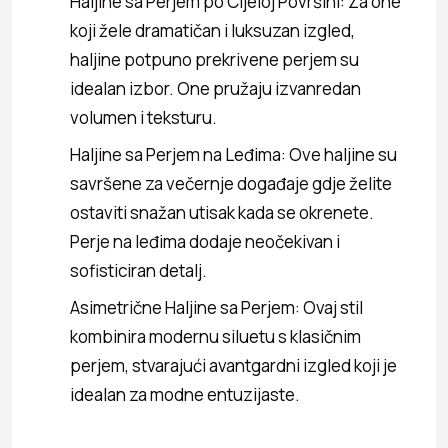
Haljine sa Perjem po Cijeloj Površini: Za one
koji žele dramatičan i luksuzan izgled,
haljine potpuno prekrivene perjem su
idealan izbor. One pružaju izvanredan
volumen i teksturu.
Haljine sa Perjem na Leđima: Ove haljine su
savršene za večernje događaje gdje želite
ostaviti snažan utisak kada se okrenete.
Perje na leđima dodaje neočekivan i
sofisticiran detalj.
Asimetrične Haljine sa Perjem: Ovaj stil
kombinira modernu siluetu s klasičnim
perjem, stvarajući avantgardni izgled koji je
idealan za modne entuzijaste.