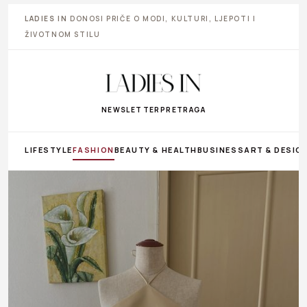
LADIES IN
DONOSI PRIČE O MODI, KULTURI, LJEPOTI I
ŽIVOTNOM STILU
NEWSLETTER
PRETRAGA
LIFESTYLE
FASHION
BEAUTY & HEALTH
BUSINESS
ART & DESIG