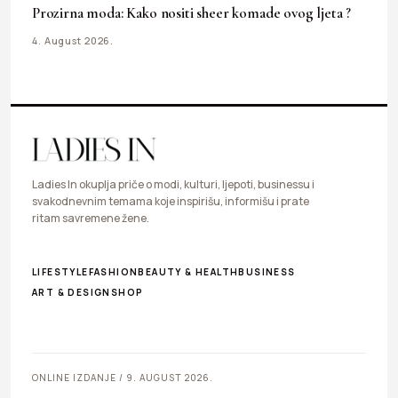
Prozirna moda: Kako nositi sheer komade ovog ljeta ?
4. August 2026.
Ladies In okuplja priče o modi, kulturi, ljepoti, businessu i
svakodnevnim temama koje inspirišu, informišu i prate
ritam savremene žene.
LIFESTYLE
FASHION
BEAUTY & HEALTH
BUSINESS
ART & DESIGN
SHOP
ONLINE IZDANJE / 9. AUGUST 2026.