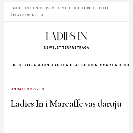
LADIES IN
DONOSI PRIČE O MODI, KULTURI, LJEPOTI I
ŽIVOTNOM STILU
NEWSLETTER
PRETRAGA
LIFESTYLE
FASHION
BEAUTY & HEALTH
BUSINESS
ART & DESIG
UNCATEGORIZED
Ladies In i Marcaffe vas daruju