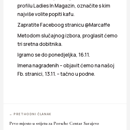
profilu Ladies In Magazin, označite s kim
najviše volite popiti kafu.
Zapratite Faceboog stranicu
@Marcaffe
Metodom slučajnog izbora, proglasit ćemo
tri sretna dobitnika.
Igramo se do ponedjeljka, 16.11.
Imena nagrađenih – objavit ćemo na našoj
Fb. stranici, 13.11. – tačno u podne.
← PRETHODNI ČLANAK
Prvo mjesto u svijetu za Porsche Centar Sarajevo