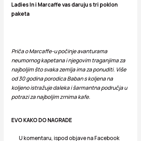
Ladies In i Marcaffe vas daruju s tri poklon
paketa
Priča o Marcaffe-u počinje avanturama
neumornog kapetana i njegovim traganjima za
najboljim što svaka zemlja ima za ponuditi. Više
od 30 godina porodica Baban s koljena na
koljeno istražuje daleka i šarmantna područja u
potrazi za najboljim zrnima kafe.
EVO KAKO DO NAGRADE
U komentaru, ispod objave na Facebook