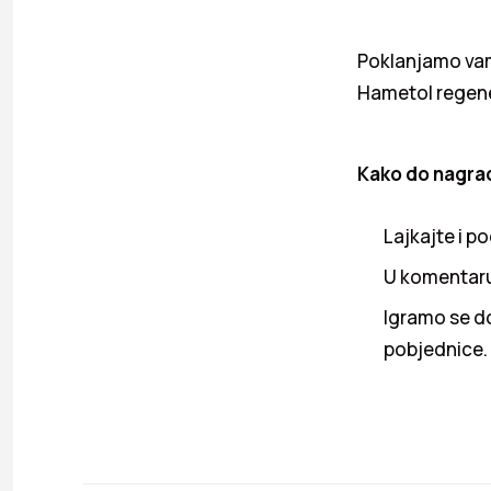
Poklanjamo vam 
Hametol regen
Kako do nagra
Lajkajte i po
U komentaru 
Igramo se do
pobjednice