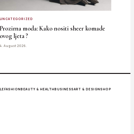
UNCATEGORIZED
Prozirna moda: Kako nositi sheer komade
ovog ljeta ?
4. August 2026.
LE
FASHION
BEAUTY & HEALTH
BUSINESS
ART & DESIGN
SHOP