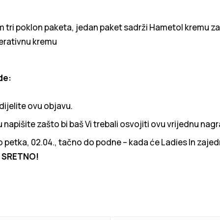
tri poklon paketa, jedan paket sadrži Hametol kremu za 
erativnu kremu
de:
dijelite ovu objavu.
napišite zašto bi baš Vi trebali osvojiti ovu vrijednu nag
 petka, 02.04., tačno do podne – kada će Ladies In zajed
.
SRETNO!