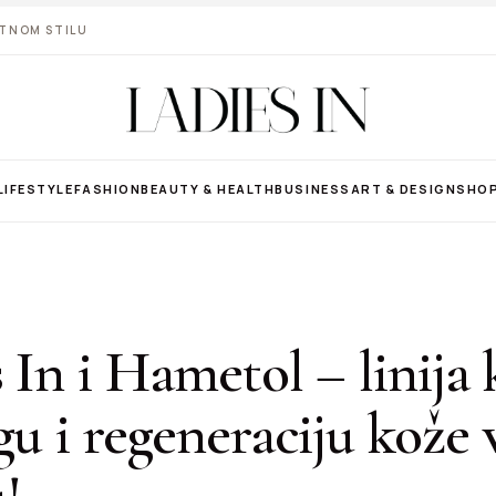
VOTNOM STILU
LIFESTYLE
FASHION
BEAUTY & HEALTH
BUSINESS
ART & DESIGN
SHO
 In i Hametol – linija
gu i regeneraciju kože 
!