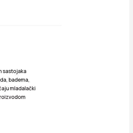
h sastojaka
kada, badema,
aćaju mladalački
 proizvodom