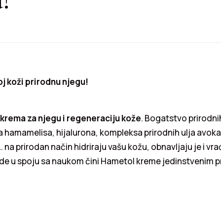
oj koži prirodnu njegu!
a krema za njegu i regeneraciju kože
. Bogatstvo prirodni
a hamamelisa, hijalurona, kompleksa prirodnih ulja avo
… na prirodan način hidriraju vašu kožu, obnavljaju je i vr
rode u spoju sa naukom čini Hametol kreme jedinstvenim