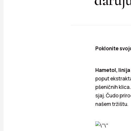
Poklonite svoj
Hametol, linij
poput ekstrakt
pšeničnih klica
sjaj. Čudo pri
našem tržištu.