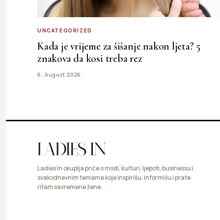
UNCATEGORIZED
Kada je vrijeme za šišanje nakon ljeta? 5
znakova da kosi treba rez
6. August 2026.
Ladies In okuplja priče o modi, kulturi, ljepoti, businessu i
svakodnevnim temama koje inspirišu, informišu i prate
ritam savremene žene.