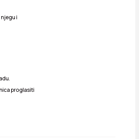
njegu i
radu.
nica proglasiti