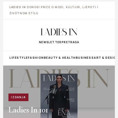
LADIES IN
DONOSI PRIČE O MODI, KULTURI, LJEPOTI I
ŽIVOTNOM STILU
NEWSLETTER
PRETRAGA
LIFESTYLE
FASHION
BEAUTY & HEALTH
BUSINESS
ART & DESIG
IZDANJA
Ladies In 101