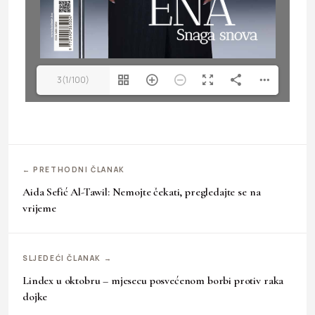
3(1/100)
← PRETHODNI ČLANAK
Aida Sefić Al-Tawil: Nemojte čekati, pregledajte se na
vrijeme
SLJEDEĆI ČLANAK →
Lindex u oktobru – mjesecu posvećenom borbi protiv raka
dojke