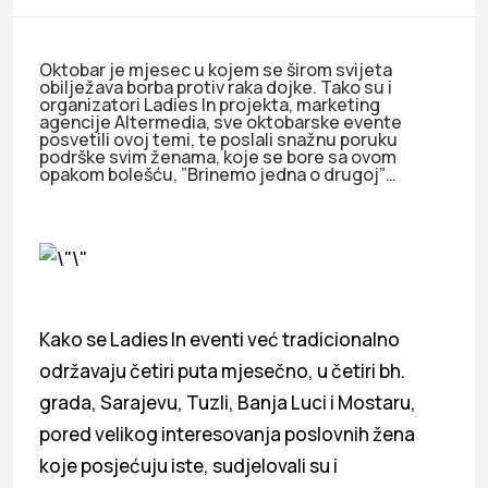
Oktobar je mjesec u kojem se širom svijeta
obilježava borba protiv raka dojke. Tako su i
organizatori Ladies In projekta, marketing
agencije Altermedia, sve oktobarske evente
posvetili ovoj temi, te poslali snažnu poruku
podrške svim ženama, koje se bore sa ovom
opakom bolešću, ”Brinemo jedna o drugoj”…
Kako se Ladies In eventi već tradicionalno
održavaju četiri puta mjesečno, u četiri bh.
grada, Sarajevu, Tuzli, Banja Luci i Mostaru,
pored velikog interesovanja poslovnih žena
koje posjećuju iste, sudjelovali su i