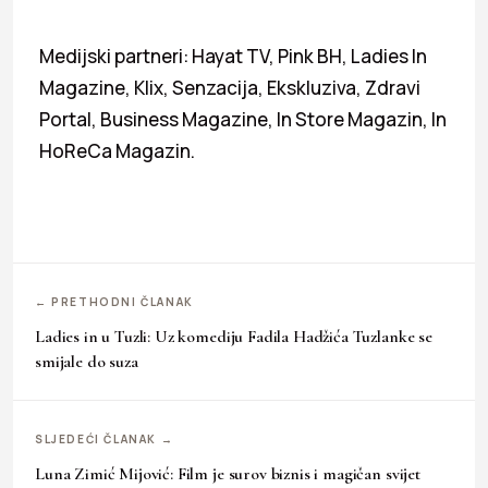
Medijski partneri: Hayat TV, Pink BH, Ladies In
Magazine, Klix, Senzacija, Ekskluziva, Zdravi
Portal, Business Magazine, In Store Magazin, In
HoReCa Magazin.
← PRETHODNI ČLANAK
Ladies in u Tuzli: Uz komediju Fadila Hadžića Tuzlanke se
smijale do suza
SLJEDEĆI ČLANAK →
Luna Zimić Mijović: Film je surov biznis i magičan svijet