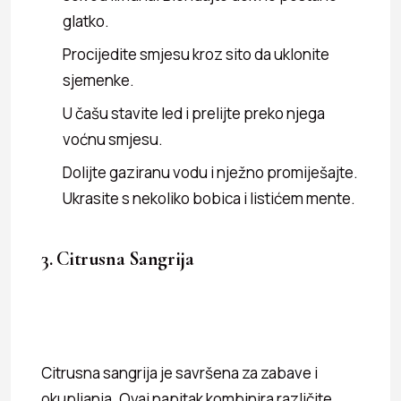
glatko.
Procijedite smjesu kroz sito da uklonite
sjemenke.
U čašu stavite led i prelijte preko njega
voćnu smjesu.
Dolijte gaziranu vodu i nježno promiješajte.
Ukrasite s nekoliko bobica i listićem mente.
3. Citrusna Sangrija
Citrusna sangrija je savršena za zabave i
okupljanja. Ovaj napitak kombinira različite