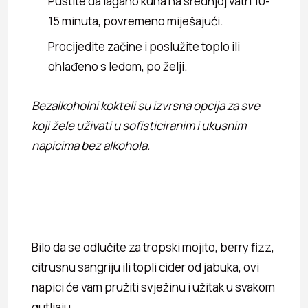
Pustite da lagano kuha na srednjoj vatri 10-
15 minuta, povremeno miješajući.
Procijedite začine i poslužite toplo ili
ohlađeno s ledom, po želji.
Bezalkoholni kokteli su izvrsna opcija za sve
koji žele uživati u sofisticiranim i ukusnim
napicima bez alkohola.
Bilo da se odlučite za tropski mojito, berry fizz,
citrusnu sangriju ili topli cider od jabuka, ovi
napici će vam pružiti svježinu i užitak u svakom
gutljaju.