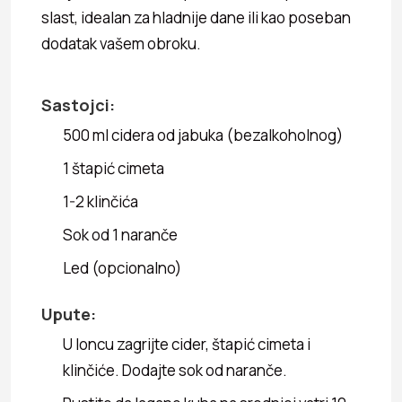
slast, idealan za hladnije dane ili kao poseban
dodatak vašem obroku.
Sastojci:
500 ml cidera od jabuka (bezalkoholnog)
1 štapić cimeta
1-2 klinčića
Sok od 1 naranče
Led (opcionalno)
Upute:
U loncu zagrijte cider, štapić cimeta i
klinčiće. Dodajte sok od naranče.