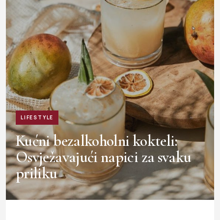
LIFESTYLE
Kućni bezalkoholni kokteli:
Osvježavajući napici za svaku
priliku