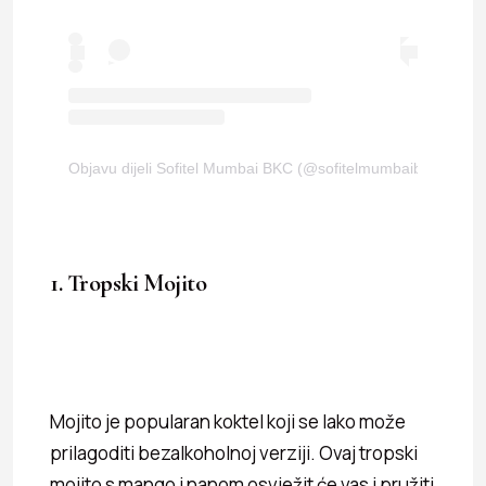
Objavu dijeli Sofitel Mumbai BKC (@sofitelmumbaibkc)
1. Tropski Mojito
Mojito je popularan koktel koji se lako može
prilagoditi bezalkoholnoj verziji. Ovaj tropski
mojito s mango i nanom osvježit će vas i pružiti