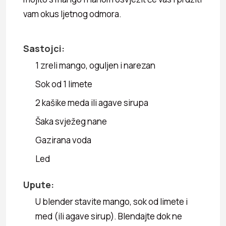
vam okus ljetnog odmora.
Sastojci:
1 zreli mango, oguljen i narezan
Sok od 1 limete
2 kašike meda ili agave sirupa
Šaka svježeg nane
Gazirana voda
Led
Upute:
U blender stavite mango, sok od limete i
med (ili agave sirup). Blendajte dok ne