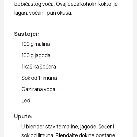
bobičastog voća. Ovaj bezalkoholni koktel je
lagan, voćan i pun okusa.
Sastojci:
100 g malina
100 g jagoda
1 kašika šećera
Sok od 1 limuna
Gazirana voda
Led
Upute:
U blender stavite maline, jagode, šećer i
sok od limuna. Blendajte dok ne postane