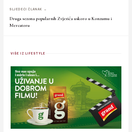
SLJEDEĆI ČLANAK →
Druga sezona popularnih Zvjerića uskoro u Konzumu i
Mercatoru
VIŠE IZ LIFESTYLE