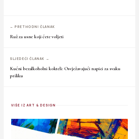
← PRETHODNI ČLANAK
Ruž za usne koji ćete voljeti
SLJEDEĆI ČLANAK →
Kućni bezalkoholni kokteli: Osvježavajući napici za svaku
priliku
VIŠE IZ ART & DESIGN