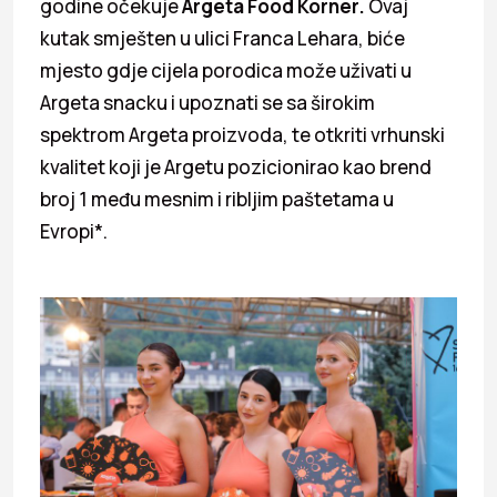
godine očekuje
Argeta Food Korner.
Ovaj
kutak smješten u ulici Franca Lehara, biće
mjesto gdje cijela porodica može uživati u
Argeta snacku i upoznati se sa širokim
spektrom Argeta proizvoda, te otkriti vrhunski
kvalitet koji je Argetu pozicionirao kao brend
broj 1 među mesnim i ribljim paštetama u
Evropi*.