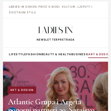
LADIES IN
DONOSI PRIČE O MODI, KULTURI, LJEPOTI I
ŽIVOTNOM STILU
NEWSLETTER
PRETRAGA
LIFESTYLE
FASHION
BEAUTY & HEALTH
BUSINESS
ART & DESIG
ART & DESIGN
Atlantic Grupa i Argeta
ponosni partneri 30. Sarajevo