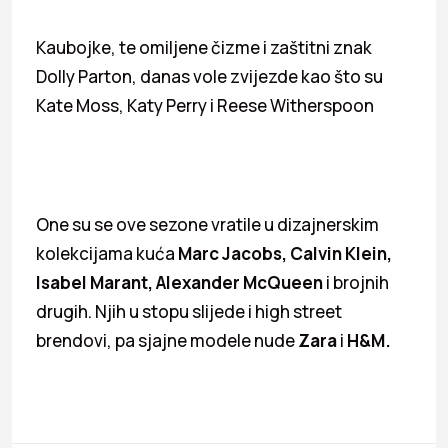
Kaubojke, te omiljene čizme i zaštitni znak
Dolly Parton, danas vole zvijezde kao što su
Kate Moss, Katy Perry i Reese Witherspoon
One su se ove sezone vratile u dizajnerskim
kolekcijama kuća
Marc Jacobs
, Calvin Klein,
Isabel Marant, Alexander McQueen
i brojnih
drugih. Njih u stopu slijede i high street
brendovi, pa sjajne modele nude
Zara
i
H&M.