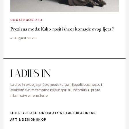
UNCATEGORIZED
Prozirna moda: Kako nositi sheer komade ovog ljeta ?
4. August 2026.
Ladies In okuplja priče o modi, kulturi, ljepoti, businessu i
svakodnevnim temama koje inspirišu, informišu i prate
ritam savremene žene.
LIFESTYLE
FASHION
BEAUTY & HEALTH
BUSINESS
ART & DESIGN
SHOP