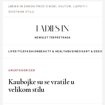
LADIES IN
DONOSI PRIČE O MODI, KULTURI, LJEPOTI I
ŽIVOTNOM STILU
NEWSLETTER
PRETRAGA
LIFESTYLE
FASHION
BEAUTY & HEALTH
BUSINESS
ART & DESIG
UNCATEGORIZED
Kaubojke su se vratile u
velikom stilu