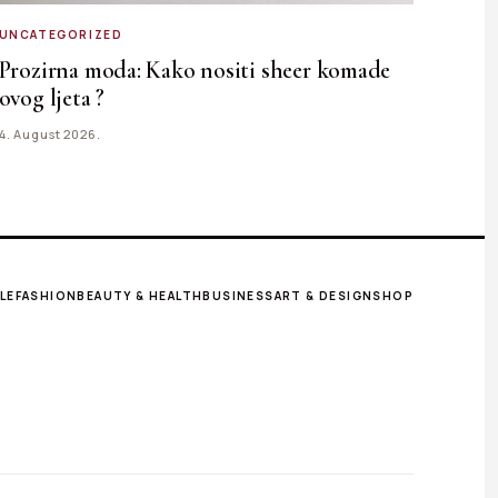
UNCATEGORIZED
Prozirna moda: Kako nositi sheer komade
ovog ljeta ?
4. August 2026.
LE
FASHION
BEAUTY & HEALTH
BUSINESS
ART & DESIGN
SHOP