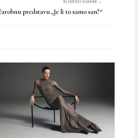
SLJEDEĆI ČLANAK →
čarobnu predstavu „Je li to samo san?“