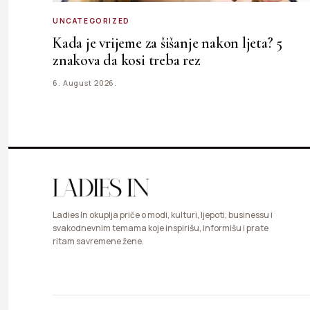
UNCATEGORIZED
Kada je vrijeme za šišanje nakon ljeta? 5
znakova da kosi treba rez
6. August 2026.
Ladies In okuplja priče o modi, kulturi, ljepoti, businessu i
svakodnevnim temama koje inspirišu, informišu i prate
ritam savremene žene.