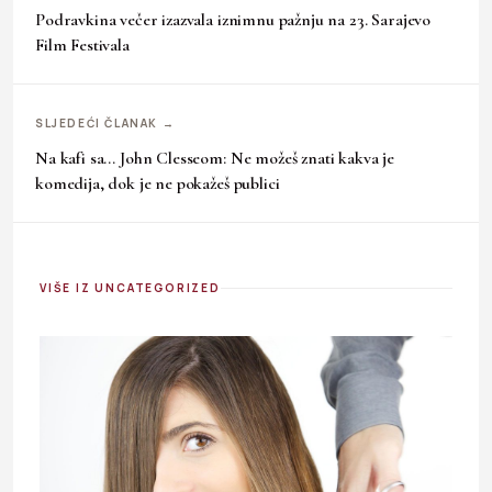
Podravkina večer izazvala iznimnu pažnju na 23. Sarajevo
Film Festivala
SLJEDEĆI ČLANAK →
Na kafi sa… John Clesseom: Ne možeš znati kakva je
komedija, dok je ne pokažeš publici
VIŠE IZ UNCATEGORIZED