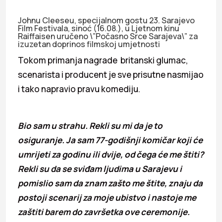
Johnu Cleeseu, specijalnom gostu 23. Sarajevo
Film Festivala, sinoć (16.08.), u Ljetnom kinu
Raiffaisen uručeno \”Počasno Srce Sarajeva\” za
izuzetan doprinos filmskoj umjetnosti
Tokom primanja nagrade britanski glumac,
scenarista i producent je sve prisutne nasmijao
i tako napravio pravu komediju.
Bio sam u strahu. Rekli su mi da je to
osiguranje. Ja sam 77-godišnji komičar koji će
umrijeti za godinu ili dvije, od čega će me štiti?
Rekli su da se sviđam ljudima u Sarajevu i
pomislio sam da znam zašto me štite, znaju da
postoji scenarij za moje ubistvo i nastoje me
zaštiti barem do završetka ove ceremonije.