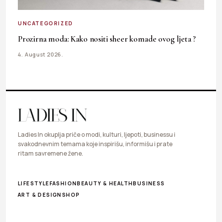
UNCATEGORIZED
Prozirna moda: Kako nositi sheer komade ovog ljeta ?
4. August 2026.
Ladies In okuplja priče o modi, kulturi, ljepoti, businessu i
svakodnevnim temama koje inspirišu, informišu i prate
ritam savremene žene.
LIFESTYLE
FASHION
BEAUTY & HEALTH
BUSINESS
ART & DESIGN
SHOP