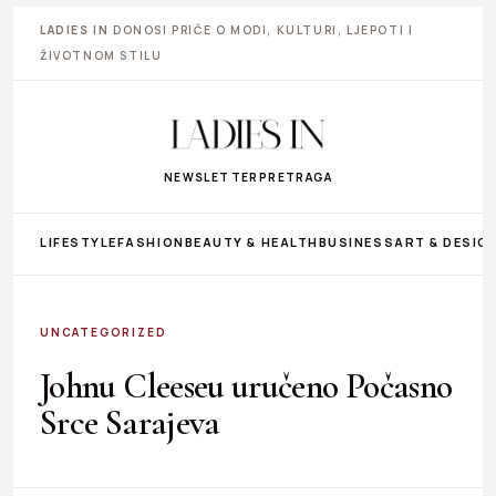
LADIES IN
DONOSI PRIČE O MODI, KULTURI, LJEPOTI I
ŽIVOTNOM STILU
NEWSLETTER
PRETRAGA
LIFESTYLE
FASHION
BEAUTY & HEALTH
BUSINESS
ART & DESIG
UNCATEGORIZED
Johnu Cleeseu uručeno Počasno
Srce Sarajeva