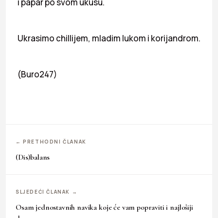
i papar po svom ukusu.
Ukrasimo chillijem, mladim lukom i korijandrom.
(Buro247)
← PRETHODNI ČLANAK
(Dis)balans
SLJEDEĆI ČLANAK →
Osam jednostavnih navika koje će vam popraviti i najlošiji