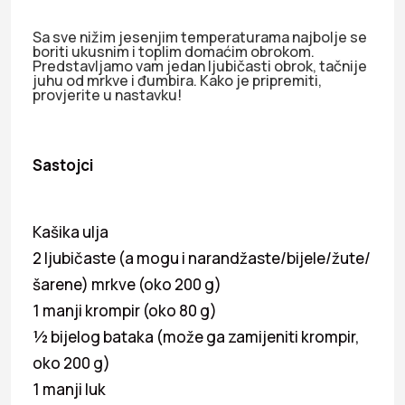
Sa sve nižim jesenjim temperaturama najbolje se
boriti ukusnim i toplim domaćim obrokom.
Predstavljamo vam jedan ljubičasti obrok, tačnije
juhu od mrkve i đumbira. Kako je pripremiti,
provjerite u nastavku!
Sastojci
Kašika ulja
2 ljubičaste (a mogu i narandžaste/bijele/žute/
šarene) mrkve (oko 200 g)
1 manji krompir (oko 80 g)
½ bijelog bataka (može ga zamijeniti krompir,
oko 200 g)
1 manji luk