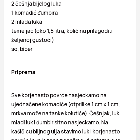
2 češnja bijelog luka
1 komadić đumbira
2 mlada luka
temeljac (oko 1,5 litra, količinu prilagoditi
željenoj gustoći)
so, biber
Priprema
Sve korjenasto povrće nasjeckamo na
ujednačene komadiće (otprilike 1 cm x 1 cm,
mrkva može na tanke kolutiće). Češnjak, luk,
mladi luk i đumbir sitno nasjeckamo. Na
kašičicu biljnog ulja stavimo luk i korjenasto