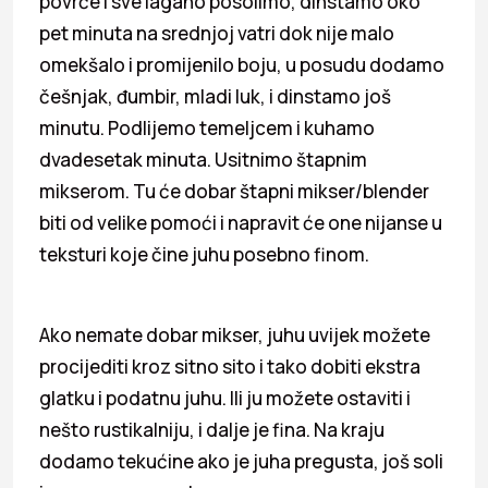
povrće i sve lagano posolimo, dinstamo oko
pet minuta na srednjoj vatri dok nije malo
omekšalo i promijenilo boju, u posudu dodamo
češnjak, đumbir, mladi luk, i dinstamo još
minutu. Podlijemo temeljcem i kuhamo
dvadesetak minuta. Usitnimo štapnim
mikserom. Tu će dobar štapni mikser/blender
biti od velike pomoći i napravit će one nijanse u
teksturi koje čine juhu posebno finom.
Ako nemate dobar mikser, juhu uvijek možete
procijediti kroz sitno sito i tako dobiti ekstra
glatku i podatnu juhu. Ili ju možete ostaviti i
nešto rustikalniju, i dalje je fina. Na kraju
dodamo tekućine ako je juha pregusta, još soli