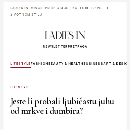
LADIES IN
DONOSI PRIČE O MODI, KULTURI, LJEPOTI I
ŽIVOTNOM STILU
NEWSLETTER
PRETRAGA
LIFESTYLE
FASHION
BEAUTY & HEALTH
BUSINESS
ART & DESIG
LIFESTYLE
Jeste li probali ljubičastu juhu
od mrkve i đumbira?