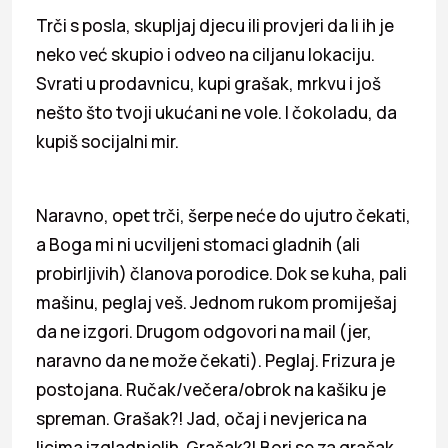
Trči s posla, skupljaj djecu ili provjeri da li ih je
neko već skupio i odveo na ciljanu lokaciju.
Svrati u prodavnicu, kupi grašak, mrkvu i još
nešto što tvoji ukućani ne vole. I čokoladu, da
kupiš socijalni mir.
Naravno, opet trči, šerpe neće do ujutro čekati,
a Boga mi ni ucviljeni stomaci gladnih (ali
probirljivih) članova porodice. Dok se kuha, pali
mašinu, peglaj veš. Jednom rukom promiješaj
da ne izgori. Drugom odgovori na mail (jer,
naravno da ne može čekati). Peglaj. Frizura je
postojana. Ručak/večera/obrok na kašiku je
spreman. Grašak?! Jad, očaj i nevjerica na
licima izgladnjelih. Grašak?! Bori se za grašak,