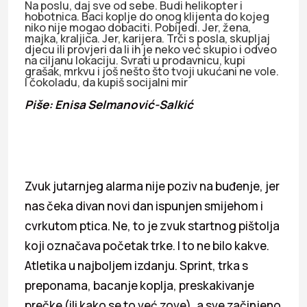
Na poslu, daj sve od sebe. Budi helikopter i
hobotnica. Baci koplje do onog klijenta do kojeg
niko nije mogao dobaciti. Pobijedi. Jer, žena,
majka, kraljica. Jer, karijera. Trči s posla, skupljaj
djecu ili provjeri da li ih je neko već skupio i odveo
na ciljanu lokaciju. Svrati u prodavnicu, kupi
grašak, mrkvu i još nešto što tvoji ukućani ne vole.
I čokoladu, da kupiš socijalni mir
Piše: Enisa Selmanović-Salkić
Zvuk jutarnjeg alarma nije poziv na buđenje, jer
nas čeka divan novi dan ispunjen smijehom i
cvrkutom ptica. Ne, to je zvuk startnog pištolja
koji označava početak trke. I to ne bilo kakve.
Atletika u najboljem izdanju. Sprint, trka s
preponama, bacanje koplja, preskakivanje
prečke (ili kako se to već zove), a sve začinjeno