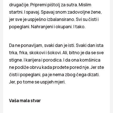
drugačije. Pripremi pištolj za sutra. Mislim
startni. I spavaj. Spavaj snom zadovoljne žene,
jer sve je uspješno izbalansirano. Svi su čisti i
popeglani. Nahranjeni i okupani. I tako.
Da ne ponavljam, svaki dan je isti. Svaki dan ista
trka, frka, skokovi i šokovi. Ali, bitno je da se sve
stigne. I karijera i porodica. I da ona komšinica
ne podiže obrvu kada prođete pored nje. Jer ste
čisti i popeglani, pa je nema zbog čega dizati.
Jer, po tome se uspjeh mjeri.
Vaša mala stvar