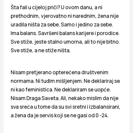
Šta fali u cijeloj priči? U ovom danu, a ni
prethodnim, vjerovatno ni narednim, žena nije
uradila ništa za sebe. Samo i jedino za sebe.
Ima balans. Savršeni balans karijere i porodice.
Sve stiže, jeste stalno umorna, ali to nije bitno.
Sve stiže, a ne stiže ništa.
Nisam pretjerano opterećena društvenim
normama. Ni tuđim mišljenjem. Ne deklariraj se
ni kao feministica. Ne deklariram se uopće.
Nisam Draga Saveta. Ali, nekako mislim da nije
sva sreća u tome da su svi sretni i izbalansirani,
a žena da je servis koji se ne gasi od 0 -24.