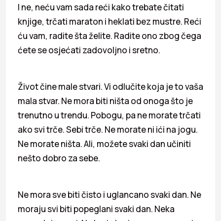
I ne, neću vam sada reći kako trebate čitati
knjige, trčati maraton i heklati bez mustre. Reći
ću vam, radite šta želite. Radite ono zbog čega
ćete se osjećati zadovoljno i sretno.
Život čine male stvari. Vi odlučite koja je to vaša
mala stvar. Ne mora biti ništa od onoga što je
trenutno u trendu. Pobogu, pa ne morate trčati
ako svi trče. Sebi trče. Ne morate ni ići na jogu.
Ne morate ništa. Ali, možete svaki dan učiniti
nešto dobro za sebe.
Ne mora sve biti čisto i uglancano svaki dan. Ne
moraju svi biti popeglani svaki dan. Neka