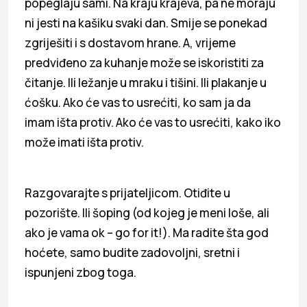
popeglaju sami. Na kraju krajeva, pa ne moraju
ni jesti na kašiku svaki dan. Smije se ponekad
zgriješiti i s dostavom hrane. A, vrijeme
predviđeno za kuhanje može se iskoristiti za
čitanje. Ili ležanje u mraku i tišini. Ili plakanje u
ćošku. Ako će vas to usrećiti, ko sam ja da
imam išta protiv. Ako će vas to usrećiti, kako iko
može imati išta protiv.
Razgovarajte s prijateljicom. Otiđite u
pozorište. Ili šoping (od kojeg je meni loše, ali
ako je vama ok – go for it!). Ma radite šta god
hoćete, samo budite zadovoljni, sretni i
ispunjeni zbog toga.