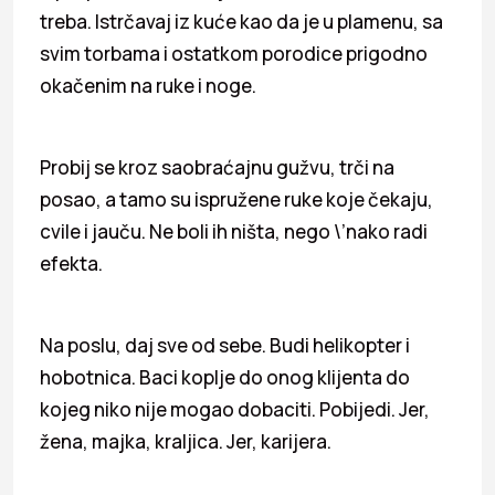
treba. Istrčavaj iz kuće kao da je u plamenu, sa
svim torbama i ostatkom porodice prigodno
okačenim na ruke i noge.
Probij se kroz saobraćajnu gužvu, trči na
posao, a tamo su ispružene ruke koje čekaju,
cvile i jauču. Ne boli ih ništa, nego \’nako radi
efekta.
Na poslu, daj sve od sebe. Budi helikopter i
hobotnica. Baci koplje do onog klijenta do
kojeg niko nije mogao dobaciti. Pobijedi. Jer,
žena, majka, kraljica. Jer, karijera.