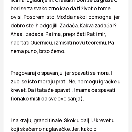
bori se za svako zrno kao da ti život o tome
ovisi. Pospremi sto. Možda neko i pomogne, jer
dobro ste ih odgojili. Zadaća. Kakva zadaća!?
Ahaa…zadaća. Pa ima, prepričati Rat i mir,
nacrtati Guernicu, izmisliti novu teoremu. Pa
nema puno, brzo ćemo.
Pregovaraj o spavanju, jer spavati se mora. I
zubi se isto moraju prati. Ne, ne mogu igračke u
krevet. Da i tata će spavati. I mama će spavati
(ionako misli da sve ovo sanja).
I na kraju, grand finale. Skok u dalj. U krevet u
koji skačemo naglavačke. Jer, kako bi