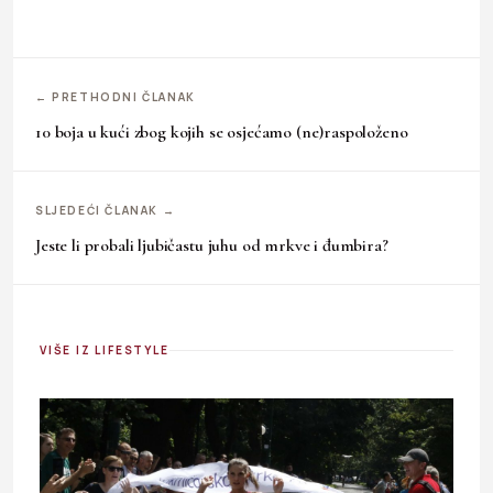
← PRETHODNI ČLANAK
10 boja u kući zbog kojih se osjećamo (ne)raspoloženo
SLJEDEĆI ČLANAK →
Jeste li probali ljubičastu juhu od mrkve i đumbira?
VIŠE IZ LIFESTYLE