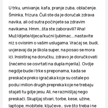
U trku, umivanje, kafa, pranje zuba, oblačenje.
Šminka, frizura. Čuli ste da je doručak zdrava
navika, ali od sutra počinjete sa zdravim
navikama. Hmm…šta ste zaboravili? Aha!
Muž/dijete/djeca/kućni ljubimac….nastavite
niz s ovisnim o vašim uslugama. Vraćaj se, budi,
uvjeravaj da je škola super, na posao se mora
ići. Insistiraj na doručku, zdravo je doručkovati
(nećemo se osvrtati na dupla mjerila). Ovdje
negdje bude i trke s preponama, kada se
preskače preko igračaka koje su ostale po
podu i milion drugih prepreka koje ne trebaju
stajati tu gdje jesu. Ali, ne razmišljaj nego
preskači. Skupljaj stvari, torbe, kese, užine,
laptope, mobitele, ključeve… sve što treba i ne