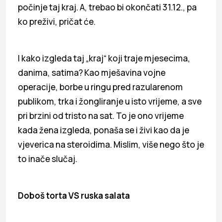
počinje taj kraj. A, trebao bi okončati 31.12., pa
ko preživi, pričat će.
I kako izgleda taj „kraj“ koji traje mjesecima,
danima, satima? Kao mješavina vojne
operacije, borbe u ringu pred razularenom
publikom, trka i žongliranje u isto vrijeme, a sve
pri brzini od tristo na sat. To je ono vrijeme
kada žena izgleda, ponaša se i živi kao da je
vjeverica na steroidima. Mislim, više nego što je
to inače slučaj.
Doboš torta VS ruska salata