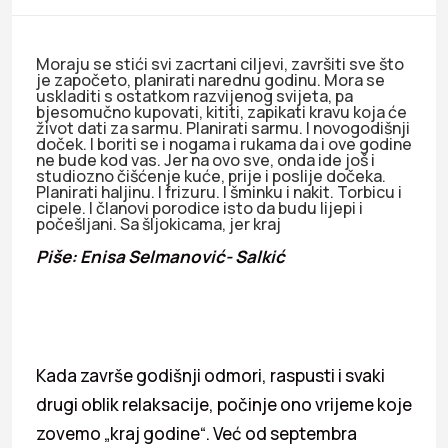
Moraju se stići svi zacrtani ciljevi, završiti sve što
je započeto, planirati narednu godinu. Mora se
uskladiti s ostatkom razvijenog svijeta, pa
bjesomučno kupovati, kititi, zapikati kravu koja će
život dati za sarmu. Planirati sarmu. I novogodišnji
doček. I boriti se i nogama i rukama da i ove godine
ne bude kod vas. Jer na ovo sve, onda ide još i
studiozno čišćenje kuće, prije i poslije dočeka.
Planirati haljinu. I frizuru. I šminku i nakit. Torbicu i
cipele. I članovi porodice isto da budu lijepi i
počešljani. Sa šljokicama, jer kraj
Piše: Enisa Selmanović- Salkić
Kada završe godišnji odmori, raspusti i svaki
drugi oblik relaksacije, počinje ono vrijeme koje
zovemo „kraj godine“. Već od septembra