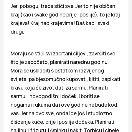
Jer, pobogu, treba stići sve. Jer to nije običan
kraj (kao i svake godine prije i poslije), to je kraj
krajeva! Kraj nad krajevima! Baš kao i svaki
drugi.
Moraju se stići svi zacrtani ciljevi, završiti sve
što je započeto, planirati narednu godinu.
Mora se uskladiti s ostatkom razvijenog
svijeta, pa bjesomučno kupovati, kititi, zapikati
kravu koja će život dati za sarmu. Planirati
sarmu. I novogodišnji doček. I boriti se i
nogama i rukama da i ove godine ne bude kod
vas. Jer na ovo sve, onda ide još i studiozno
čišćenje kuće, prije i poslije dočeka. Planirati
haljinu. I frizuru. I šminku i nakit. Torbicu i cipele.