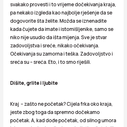
svakako provesti i to vrijeme dočekivanja kraja,
pa nekako izgleda kao najbolje rješenje da se
dogovorite šta želite. Možda se iznenadite
kada čujete da imate i istomišljenike, samo se
niko nije usudio da išta mijenja. Sve je stvar
zadovoljstva i sreće, nikako očekivanja.
Očekivanja su zamorna i teška. Zadovoljstvo i
sreća su – sreća. Eto, i to smo riješili.
Dišite, grlite i ljubite
Kraj – zašto ne početak? Cijela frka oko kraja,
jeste zbog toga da spremno dočekamo
početak. A, kad dođe početak, od silnog umora