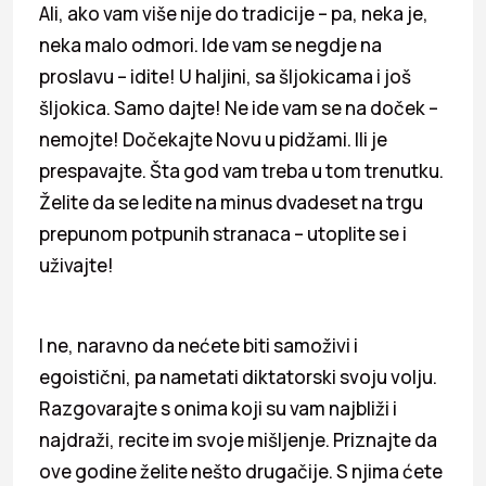
Ali, ako vam više nije do tradicije – pa, neka je,
neka malo odmori. Ide vam se negdje na
proslavu – idite! U haljini, sa šljokicama i još
šljokica. Samo dajte! Ne ide vam se na doček –
nemojte! Dočekajte Novu u pidžami. Ili je
prespavajte. Šta god vam treba u tom trenutku.
Želite da se ledite na minus dvadeset na trgu
prepunom potpunih stranaca – utoplite se i
uživajte!
I ne, naravno da nećete biti samoživi i
egoistični, pa nametati diktatorski svoju volju.
Razgovarajte s onima koji su vam najbliži i
najdraži, recite im svoje mišljenje. Priznajte da
ove godine želite nešto drugačije. S njima ćete