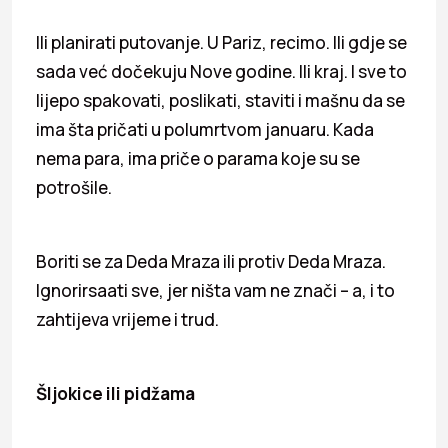
Ili planirati putovanje. U Pariz, recimo. Ili gdje se
sada već dočekuju Nove godine. Ili kraj. I sve to
lijepo spakovati, poslikati, staviti i mašnu da se
ima šta pričati u polumrtvom januaru. Kada
nema para, ima priče o parama koje su se
potrošile.
Boriti se za Deda Mraza ili protiv Deda Mraza.
Ignorirsaati sve, jer ništa vam ne znači – a, i to
zahtijeva vrijeme i trud.
Šljokice ili pidžama