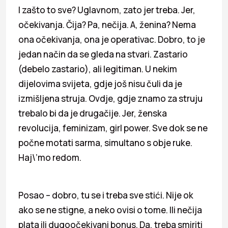
I zašto to sve? Uglavnom, zato jer treba. Jer,
očekivanja. Čija? Pa, nečija. A, ženina? Nema
ona očekivanja, ona je operativac. Dobro, to je
jedan način da se gleda na stvari. Zastario
(debelo zastario), ali legitiman. U nekim
dijelovima svijeta, gdje još nisu čuli da je
izmišljena struja. Ovdje, gdje znamo za struju
trebalo bi da je drugačije. Jer, ženska
revolucija, feminizam, girl power. Sve dok se ne
počne motati sarma, simultano s obje ruke.
Haj\’mo redom.
Posao – dobro, tu se i treba sve stići. Nije ok
ako se ne stigne, a neko ovisi o tome. Ili nečija
plata ili dugoočekivani bonus. Da, treba smiriti