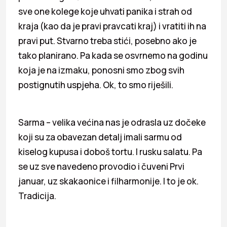
sve one kolege koje uhvati panika i strah od
kraja (kao da je pravi pravcati kraj) i vratiti ih na
pravi put. Stvarno treba stići, posebno ako je
tako planirano. Pa kada se osvrnemo na godinu
koja je na izmaku, ponosni smo zbog svih
postignutih uspjeha. Ok, to smo riješili.
Sarma – velika većina nas je odrasla uz dočeke
koji su za obavezan detalj imali sarmu od
kiselog kupusa i doboš tortu. I rusku salatu. Pa
se uz sve navedeno provodio i čuveni Prvi
januar, uz skakaonice i filharmonije. I to je ok.
Tradicija.