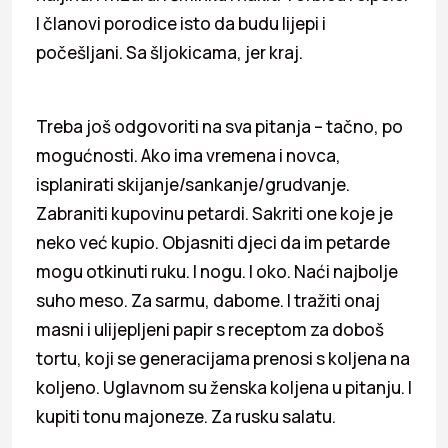
I članovi porodice isto da budu lijepi i
počešljani. Sa šljokicama, jer kraj.
Treba još odgovoriti na sva pitanja – tačno, po
mogućnosti. Ako ima vremena i novca,
isplanirati skijanje/sankanje/grudvanje.
Zabraniti kupovinu petardi. Sakriti one koje je
neko već kupio. Objasniti djeci da im petarde
mogu otkinuti ruku. I nogu. I oko. Naći najbolje
suho meso. Za sarmu, dabome. I tražiti onaj
masni i ulijepljeni papir s receptom za doboš
tortu, koji se generacijama prenosi s koljena na
koljeno. Uglavnom su ženska koljena u pitanju. I
kupiti tonu majoneze. Za rusku salatu.