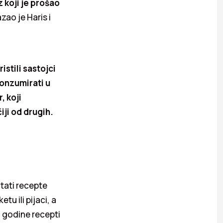
 koji je prošao
zao je Haris i
istili sastojci
onzumirati u
, koji
iji od drugih.
tati recepte
u ili pijaci, a
 godine recepti