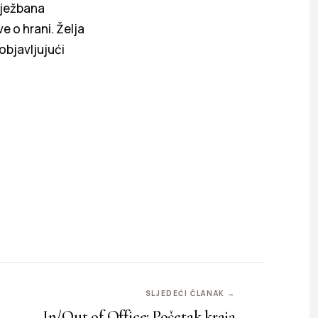
vježbana
e o hrani. Želja
objavljujući
SLJEDEĆI ČLANAK →
In/Out of Office: Početak kraja