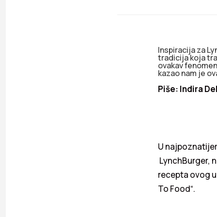
Inspiracija za Ly
tradicija koja t
ovakav fenomenal
kazao nam je ova
Piše: Indira De
U najpoznatij
LynchBurger, na
recepta ovog uk
To Food“.