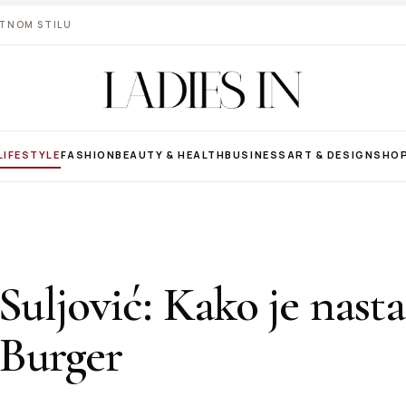
VOTNOM STILU
LIFESTYLE
FASHION
BEAUTY & HEALTH
BUSINESS
ART & DESIGN
SHO
Suljović: Kako je nast
Burger