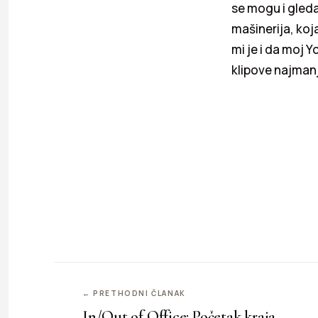
se mogu i gleda
mašinerija, koj
mi je i da moj 
klipove najmanje
← PRETHODNI ČLANAK
In/Out of Office: Početak kraja