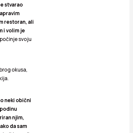
se stvarao
napravim
m restoran, ali
 i volim je
počinje svoju
obrog okusa,
ija.
mo neki obični
spodinu
riran njim,
tako da sam