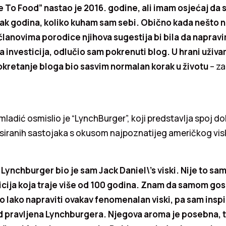
 To Food” nastao je 2016. godine, ali imam osjećaj da 
-ak godina, koliko kuham sam sebi. Obično kada nešto 
i članovima porodice njihova sugestija bi bila da napravi
a investicija, odlučio sam pokrenuti blog. U hrani uživam
pokretanje bloga bio sasvim normalan korak u životu
– za
 mladić osmislio je “LynchBurger”, koji predstavlja spoj d
siranih sastojaka s okusom najpoznatijeg američkog visk
 Lynchburger bio je sam Jack Daniel\’s viski. Nije to sa
radicija koja traje više od 100 godina. Znam da samom go
lo lako napraviti ovakav fenomenalan viski, pa sam inspi
 pravljena Lynchburgera. Njegova aroma je posebna, 