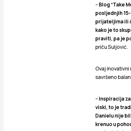
–
Blog “Take Me
posljednjih 15
prijateljima il
kako je to skup
praviti, pa je 
priču Suljović.
Ovaj inovativni
savršeno balan
–
Inspiracija za
viski, to je t
Danielu nije bi
krenuo u pohod