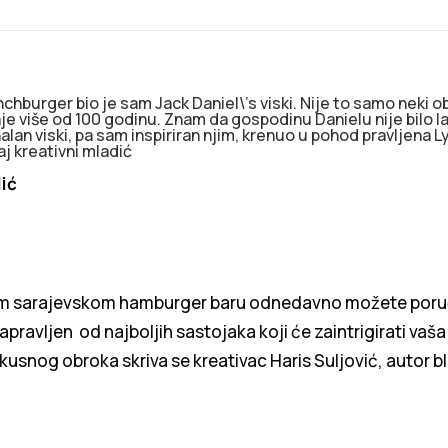
nchburger bio je sam Jack Daniel\’s viski. Nije to samo neki obi
raje više od 100 godinu. Znam da gospodinu Danielu nije bilo l
an viski, pa sam inspiriran njim, krenuo u pohod pravljena 
j kreativni mladić
lić
em sarajevskom hamburger baru odnedavno možete poruč
pravljen od najboljih sastojaka koji će zaintrigirati vaša
usnog obroka skriva se kreativac Haris Suljović, autor 