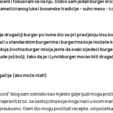
učem i fokusiram se na nju. Dobio sam jedan burger kroz
rameliziranog luka i bosanske tradicije – suho meso
– ka
 drugačiji burger po tome što se pri pravljenju nisu kor
ći u standardnim burgerima i burgerima koje možete k
ja životna burger misija jeste da svaki sljedeći burger
de još bolji, tako da je i Lynchburger morao biti drugač
ugačije (ako može stati)
ood” blog sam osmislio kao mjesto gdje ljudi mogu proči
napraviti brzo, sa sastojcima koje mogu naći u svom market
 preukusno. Osim što mogu pročitati recepte, od početka