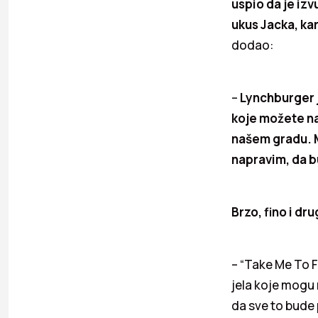
uspio da je izv
ukus Jacka, ka
dodao:
–
Lynchburger je
koje možete na
našem gradu. Mo
napravim, da bu
Brzo, fino i dr
– “Take Me To F
jela koje mogu 
da sve to bude