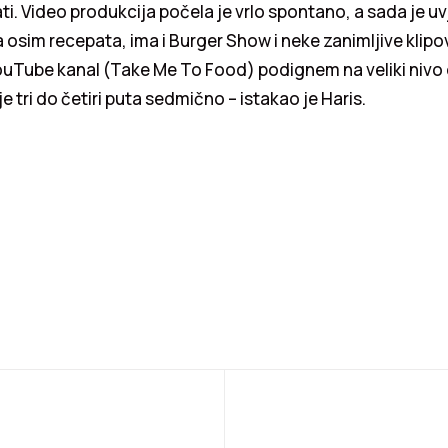
ti. Video produkcija počela je vrlo spontano, a sada je u
a osim recepata, ima i Burger Show i neke zanimljive klipov
YouTube kanal (Take Me To Food) podignem na veliki nivo 
 tri do četiri puta sedmično – istakao je Haris.