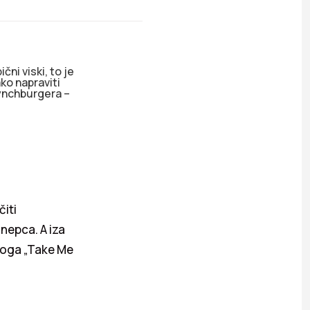
čni viski, to je
ako napraviti
Lynchburgera –
iti
 nepca. A iza
bloga „Take Me