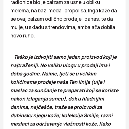
radionice bio je balzam za usne u obliku
melema, na bazi meda i propolisa. Inga kaže da
se ovaj balzam odlično prodaje i danas, te da
mu je, u skladu s trendovima, ambalaža dobila
novo ruho.
–
Teško je izdvojiti samo jedan proizvod koji je
najtraženiji. No veliku ulogu u prodaji ima i
doba godine. Naime, ljeti se u velikim
količinama prodaje naša Ten linija (ulje i
maslac za sunčanje te preparati koji se koriste
nakon izlaganja suncu), dok u hladnijim
danima, najčešće, traže se proizvodi za
dubinsku njegu kože; kolekcija Smilje, razni
maslaci za održavanje vlažnosti kože. Kako