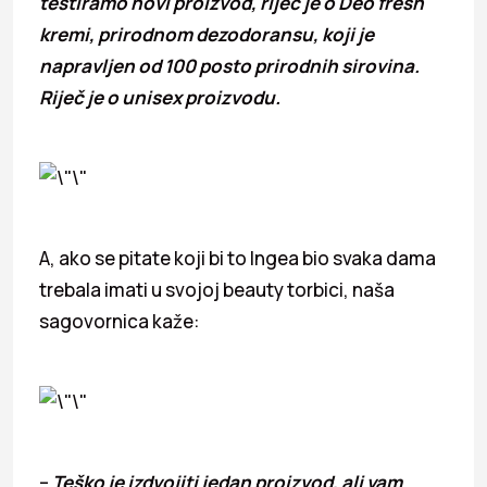
testiramo novi proizvod, riječ je o Deo fresh
kremi, prirodnom dezodoransu, koji je
napravljen od 100 posto prirodnih sirovina.
Riječ je o unisex proizvodu.
A, ako se pitate koji bi to Ingea bio svaka dama
trebala imati u svojoj beauty torbici, naša
sagovornica kaže:
–
Teško je izdvojiti jedan proizvod, ali vam