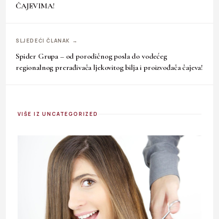
ČAJEVIMA!
SLJEDEĆI ČLANAK →
Spider Grupa – od porodičnog posla do vodećeg
regionalnog prerađivača ljekovitog bilja i proizvođača čajeva!
VIŠE IZ UNCATEGORIZED