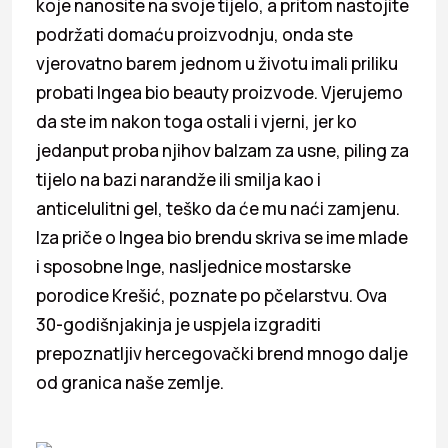
koje nanosite na svoje tijelo, a pritom nastojite
podržati domaću proizvodnju, onda ste
vjerovatno barem jednom u životu imali priliku
probati Ingea bio beauty proizvode. Vjerujemo
da ste im nakon toga ostali i vjerni, jer ko
jedanput proba njihov balzam za usne, piling za
tijelo na bazi narandže ili smilja kao i
anticelulitni gel, teško da će mu naći zamjenu.
Iza priče o Ingea bio brendu skriva se ime mlade
i sposobne Inge, nasljednice mostarske
porodice Krešić, poznate po pčelarstvu. Ova
30-godišnjakinja je uspjela izgraditi
prepoznatljiv hercegovački brend mnogo dalje
od granica naše zemlje.