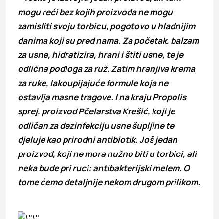
mogu reći bez kojih proizvoda ne mogu
zamisliti svoju torbicu, pogotovo u hladnijim
danima koji su pred nama. Za početak, balzam
za usne, hidratizira, hrani i štiti usne, te je
odlična podloga za ruž. Zatim hranjiva krema
za ruke, lakoupijajuće formule koja ne
ostavlja masne tragove. I na kraju Propolis
sprej, proizvod Pčelarstva Krešić, koji je
odličan za dezinfekciju usne šupljine te
djeluje kao prirodni antibiotik. Još jedan
proizvod, koji ne mora nužno biti u torbici, ali
neka bude pri ruci: antibakterijski melem. O
tome ćemo detaljnije nekom drugom prilikom.