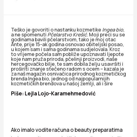
Teško je govoriti o nastanku kozmetike
Ingea bio
,
a ne spomenuti
Pčelarstvo Krešić
. Moji preci su se
godinama bavili pčelarstvom, tako je moj otac
Ante, prije 15-ak godina osnovao obiteljski posao,
u kojem sam i sama godinama sudjelovala. Kroz
to vrijeme počela sam pobliže upoznavati ljepote
koje nam pruža priroda, pčelinji proizvodi, naše
hercegovačko bilje, te sam dobila želju usavršiti i
proširiti znanje stečeno radom s ocem – kazala je
za naš magazin osnivačica prirodnog kozmetičkog
brenda Ingea bio, jednog od najpopularnijih
kozmetičkih brendova u našoj zemlji, ali i šire
Piše: Lejla Lojo-Karamehmedović
Ako imalo vodite računa o beauty preparatima