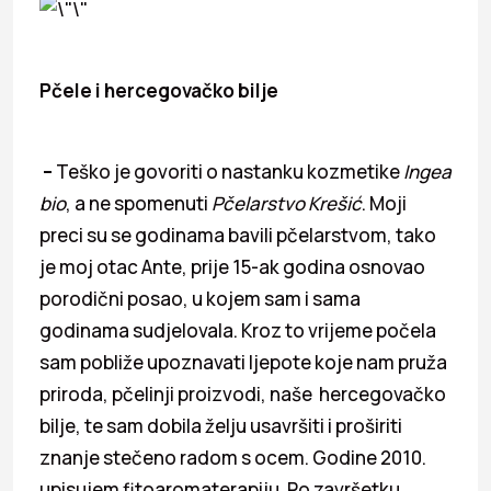
Pčele i hercegovačko bilje
–
Teško je govoriti o nastanku kozmetike
Ingea
bio
, a ne spomenuti
Pčelarstvo Krešić
. Moji
preci su se godinama bavili pčelarstvom, tako
je moj otac Ante, prije 15-ak godina osnovao
porodični posao, u kojem sam i sama
godinama sudjelovala. Kroz to vrijeme počela
sam pobliže upoznavati ljepote koje nam pruža
priroda, pčelinji proizvodi, naše hercegovačko
bilje, te sam dobila želju usavršiti i proširiti
znanje stečeno radom s ocem. Godine 2010.
upisujem fitoaromaterapiju. Po završetku