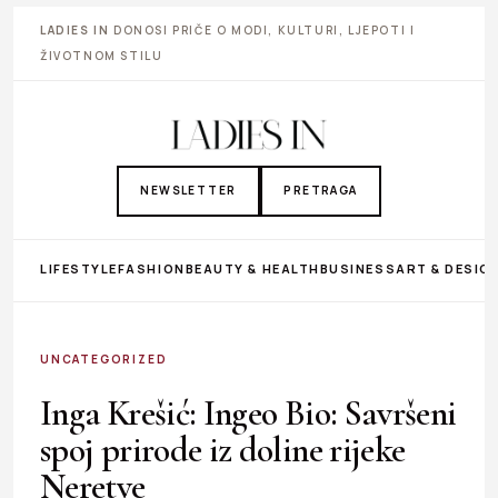
LADIES IN
DONOSI PRIČE O MODI, KULTURI, LJEPOTI I
ŽIVOTNOM STILU
NEWSLETTER
PRETRAGA
LIFESTYLE
FASHION
BEAUTY & HEALTH
BUSINESS
ART & DESIG
UNCATEGORIZED
Inga Krešić: Ingeo Bio: Savršeni
spoj prirode iz doline rijeke
Neretve