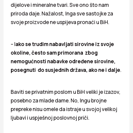
dijelove i mineralne tvari. Sve ono što nam
priroda daje. Nažalost, Inga sve sastojke za
svoje proizvode ne uspijeva pronaći u BiH.
– I
ako se trudim nabavljati sirovine iz svoje
okoline, često sam primorana zbog
nemogućnosti nabavke određene sirovine,
posegnuti do susjednih država, ako ne i dalje
.
Baviti se privatnim poslom u BiH veliki je izazov,
posebno za mlade dame. No, Ingu brojne
prepreke nisu omele da istraje u svojoj velikoj
ljubavi i uspješnoj poslovnoj priči.