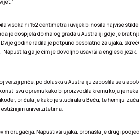
ijet.“
la visoka ni 152 centimetra i uvijek bi nosila najviše štikle
ada je dospjela do malog grada u Australiji gdje je brat 
 Dvije godine radila je potpuno besplatno za ujaka, skreć
 Napustila ga je čim je dovoljno usavršila engleski jezik.
 verziji priče, po dolasku u Australiju zaposlila se u apot
oristi svu opremu kako bi proizvodila kremu koju je neka
kođer, pričala je kako je studirala u Beču, te hemiju izuč
estižnijim univerzitetima.
sasvim drugačija. Napustivši ujaka, pronašla je drugi podj