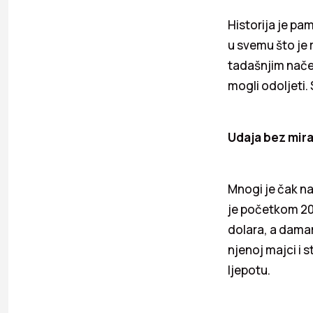
Historija je pa
u svemu što je r
tadašnjim načel
mogli odoljeti.
Udaja bez mir
Mnogi je čak n
je početkom 20
dolara, a damam
njenoj majci i 
ljepotu.