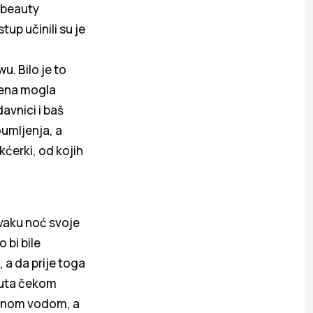
u beauty
tup učinili su je
u. Bilo je to
elena mogla
avnici i baš
oumljenja, a
kćerki, od kojih
 svaku noć svoje
 bi bile
, a da prije toga
 puta čekom
ladnom vodom, a