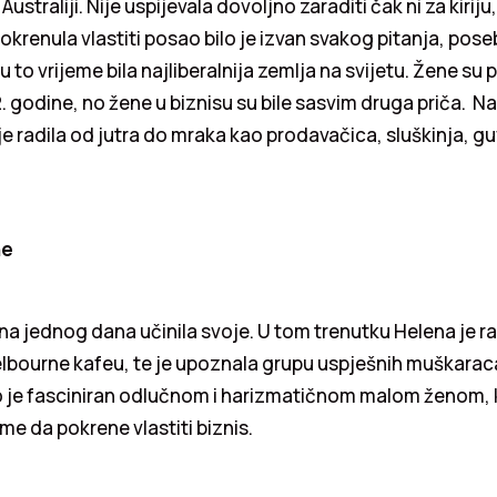
ustraliji. Nije uspijevala dovoljno zaraditi čak ni za kirij
okrenula vlastiti posao bilo je izvan svakog pitanja, pos
 u to vrijeme bila najliberalnija zemlja na svijetu. Žene su
. godine, no žene u biznisu su bile sasvim druga priča. N
e radila od jutra do mraka kao prodavačica, sluškinja, gu
ne
na jednog dana učinila svoje. U tom trenutku Helena je ra
ourne kafeu, te je upoznala grupu uspješnih muškaraca. B
io je fasciniran odlučnom i harizmatičnom malom ženom, 
ome da pokrene vlastiti biznis.