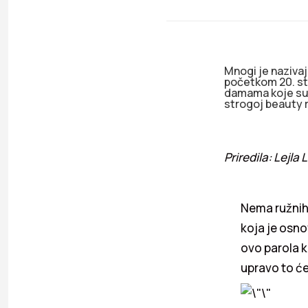
Mnogi je naziva
početkom 20. sto
damama koje su k
strogoj beauty r
Priredila: Lejl
Nema ružnih 
koja je osno
ovo parola k
upravo to će