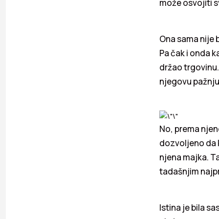
može osvojiti sv
Ona sama nije bi
Pa čak i onda k
držao trgovinu.
njegovu pažnju.
No, prema njenoj
dozvoljeno da k
njena majka. Ta
tadašnjim najpr
Istina je bila 