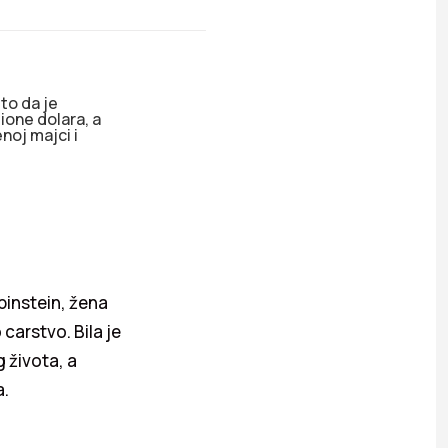
to da je
ione dolara, a
noj majci i
binstein, žena
carstvo. Bila je
 života, a
a.