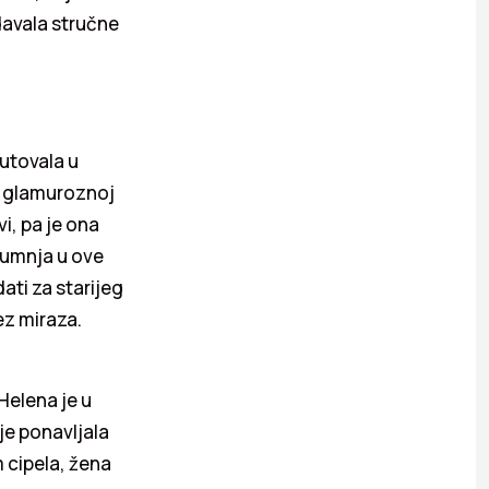
davala stručne
putovala u
oj glamuroznoj
vi, pa je ona
sumnja u ove
dati za starijeg
ez miraza.
Helena je u
je ponavljala
 cipela, žena