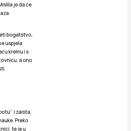
islila je da će
raza.
jeti bogatstvo,
ke uspjela
aću kremu i s
tovnicu, a ono
ti.
otu“. I zaista,
 nauke. Preko
nici, te je u