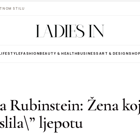
VOTNOM STILU
LIFESTYLE
FASHION
BEAUTY & HEALTH
BUSINESS
ART & DESIGN
SHO
 Rubinstein: Žena koj
slila\” ljepotu