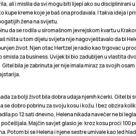
a, ali i mislila da svi mogu biti lijepi ako su disciplinirani 
 ako kupe kreme koje je baš ona prodavala. I takva ideja i pris
gatijih žena na svijetu.
binu da se rodila u siromašnom jevrejskom kvartu u Krakow
baš ništa u tom dijelu svijeta nije nagovještavalo da bi H
punjen život. Njen otac Hertzel je radio kao trgovac u prod
o smisla za business. Uvijek bi bio zadubljen u vlastita dv
itel bila je zabrinuta jer nije imala miraz za svojih osam 
ajstarija.
ada za bolji život bila dobra udaja njenih kćerki, Gitel bi
a se dobro pobrinu za svoju kosu i kožu. I bez obzira koliko
adila po 12 sati dnevno, Helena nikada navečer ne bi legla
 počešljala. Majčin savjet glasio je: kroz kosu proći 100
ajna. Potom bi se Helena i njene sestre umivale kao led h