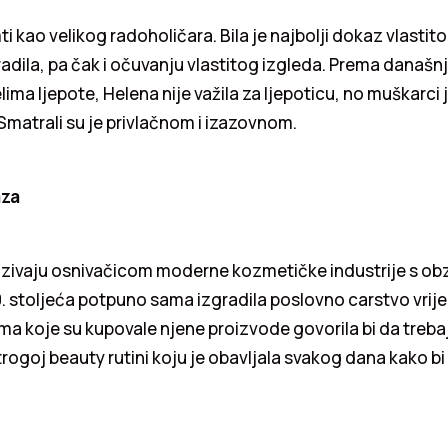
mti kao velikog radoholičara. Bila je najbolji dokaz vlas
adila, pa čak i očuvanju vlastitog izgleda. Prema današnjim
ima ljepote, Helena nije važila za ljepoticu, no muškarci j
 Smatrali su je privlačnom i izazovnom.
aza
azivaju osnivačicom moderne kozmetičke industrije s ob
. stoljeća potpuno sama izgradila poslovno carstvo vrij
a koje su kupovale njene proizvode govorila bi da trebaj
strogoj beauty rutini koju je obavljala svakog dana kako b