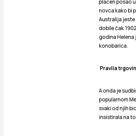
plaćen posao u A
novca kako bi p
Australija jeste
dobile čak 1902
godina Helena j
konobarica.
Pravila trgovi
A onda je sudbi
popularnom Melb
svaki od njih b
insistirala na t