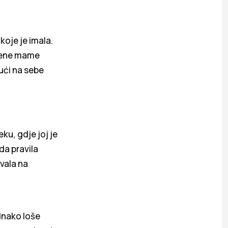
 koje je imala.
njene mame
ući na sebe
eku, gdje joj je
da pravila
avala na
ednako loše