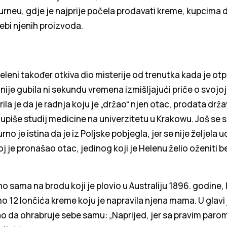
rneu, gdje je najprije počela prodavati kreme, kupcima 
ebi njenih proizvoda.
eleni također otkiva dio misterije od trenutka kada je ot
e nije gubila ni sekundu vremena izmišljajući priče o svoj
ila je da je radnja koju je „držao“ njen otac, prodata drža
upiše studij medicine na univerzitetu u Krakowu. Još se 
no je istina da je iz Poljske pobjegla, jer se nije željela u
j je pronašao otac, jedinog koji je Helenu želio oženiti b
o sama na brodu koji je plovio u Australiju 1896. godine, 
mo 12 lončića kreme koju je napravila njena mama. U glavi 
o da ohrabruje sebe samu: „Naprijed, jer sa pravim parom