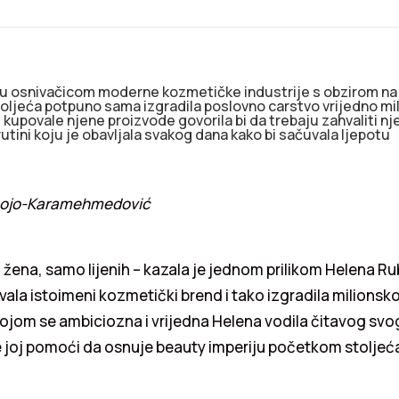
ju osnivačicom moderne kozmetičke industrije s obzirom na 
ljeća potpuno sama izgradila poslovno carstvo vrijedno mil
upovale njene proizvode govorila bi da trebaju zahvaliti nje
utini koju je obavljala svakog dana kako bi sačuvala ljepotu
a Lojo-Karamehmedović
žena, samo lijenih – kazala je jednom prilikom Helena Ru
vala istoimeni kozmetički brend i tako izgradila milionsko 
ojom se ambiciozna i vrijedna Helena vodila čitavog svog
 joj pomoći da osnuje beauty imperiju početkom stoljeć