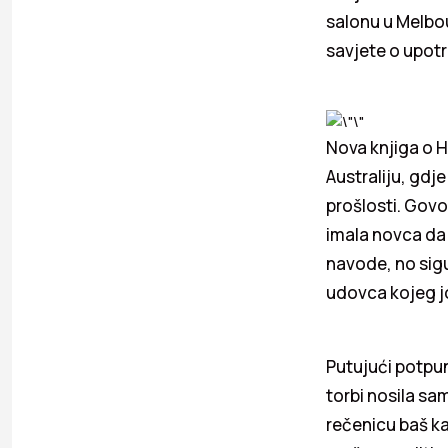
salonu u Melbou
savjete o upotr
Nova knjiga o H
Australiju, gdj
prošlosti. Govor
imala novca da 
navode, no sigur
udovca kojeg jo
Putujući potpun
torbi nosila sa
rečenicu baš ka