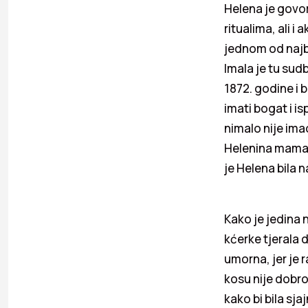
Helena je govoril
ritualima, ali i
jednom od najbo
Imala je tu sud
1872. godine i 
imati bogat i is
nimalo nije ima
Helenina mama G
je Helena bila n
Kako je jedina n
kćerke tjerala d
umorna, jer je r
kosu nije dobro
kako bi bila sj