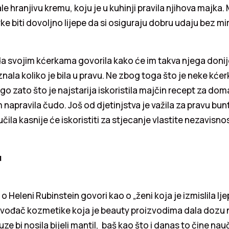
jale hranjivu kremu, koju je u kuhinji pravila njihova majka. M
ke biti dovoljno lijepe da si osiguraju dobru udaju bez mi
ada svojim kćerkama govorila kako će im takva njega doni
znala koliko je bila u pravu. Ne zbog toga što je neke kćer
go zato što je najstarija iskoristila majčin recept za dom
napravila čudo. Još od djetinjstva je važila za pravu bun
ila kasnije će iskoristiti za stjecanje vlastite nezavisnos
u
o Heleni Rubinstein govori kao o „ženi koja je izmislila ljep
oizvođač kozmetike koja je beauty proizvodima dala dozu
uze bi nosila bijeli mantil, baš kao što i danas to čine nauč