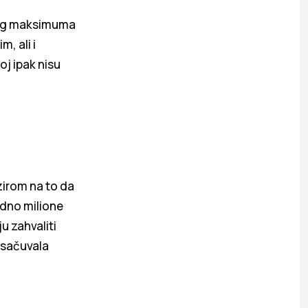
titog maksimuma
, ali i
oj ipak nisu
zirom na to da
edno milione
u zahvaliti
i sačuvala