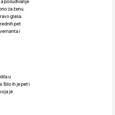
u, a posuđivanje
ebno za ženu.
 pravo glasa
arednih pet
vernanta i
dila u
ilo ih je pet i
koja je