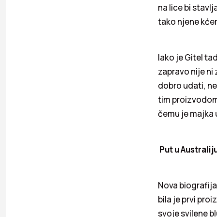
na lice bi stavl
tako njene kćer
Iako je Gitel t
zapravo nije ni 
dobro udati, ne
tim proizvodom 
čemu je majka uč
Put u Australij
Nova biografija 
bila je prvi pr
svoje svilene bl