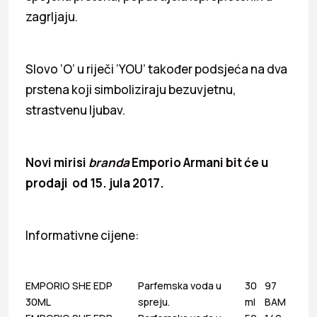
zagrljaju.
Slovo ‘O’ u riječi ‘YOU’ također podsjeća na dva
prstena koji simboliziraju bezuvjetnu,
strastvenu ljubav.
Novi mirisi
branda
Emporio Armani bit
ć
e u
prodaji
od
15. jula 2017.
Informativne cijene:
EMPORIO SHE EDP
Parfemska voda u
30
97
30ML
spreju.
ml
BAM