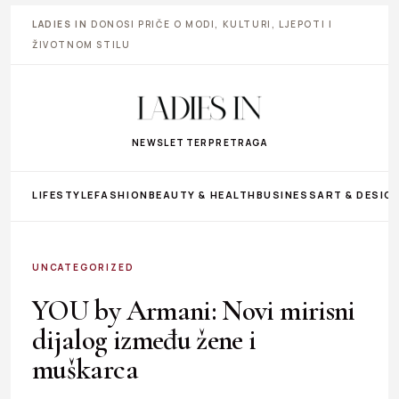
LADIES IN
DONOSI PRIČE O MODI, KULTURI, LJEPOTI I
ŽIVOTNOM STILU
NEWSLETTER
PRETRAGA
LIFESTYLE
FASHION
BEAUTY & HEALTH
BUSINESS
ART & DESIG
UNCATEGORIZED
YOU by Armani: Novi mirisni
dijalog između žene i
muškarca