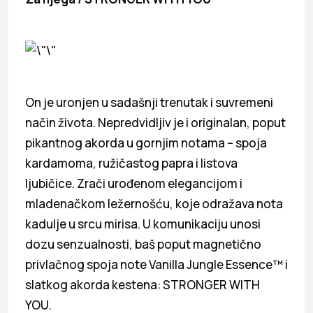
On je uronjen u sadašnji trenutak i suvremeni
način života. Nepredvidljiv je i originalan, poput
pikantnog akorda u gornjim notama – spoja
kardamoma, ružičastog papra i listova
ljubičice. Zrači urođenom elegancijom i
mladenačkom ležernošću, koje odražava nota
kadulje u srcu mirisa. U komunikaciju unosi
dozu senzualnosti, baš poput magnetično
privlačnog spoja note Vanilla Jungle Essence™ i
slatkog akorda kestena: STRONGER WITH
YOU.