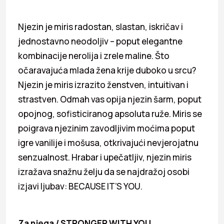
Njezin je miris radostan, slastan, iskričav i
jednostavno neodoljiv – poput elegantne
kombinacije nerolija i zrele maline. Što
očaravajuća mlada žena krije duboko u srcu?
Njezin je miris izrazito ženstven, intuitivan i
strastven. Odmah vas opija njezin šarm, poput
opojnog, sofisticiranog apsoluta ruže. Miris se
poigrava njezinim zavodljivim moćima poput
igre vanilije i mošusa, otkrivajući nevjerojatnu
senzualnost. Hrabar i upečatljiv, njezin miris
izražava snažnu želju da se najdražoj osobi
izjavi ljubav: BECAUSE IT’S YOU.
Za njega / STRONGER WITH YOU