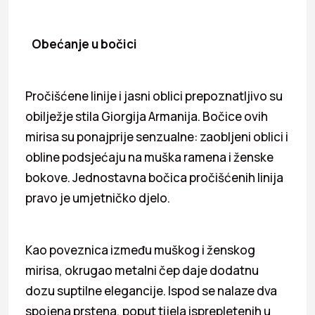
Obećanje u bočici
Pročišćene linije i jasni oblici prepoznatljivo su
obilježje stila Giorgija Armanija. Bočice ovih
mirisa su ponajprije senzualne: zaobljeni oblici i
obline podsjećaju na muška ramena i ženske
bokove. Jednostavna bočica pročišćenih linija
pravo je umjetničko djelo.
Kao poveznica između muškog i ženskog
mirisa, okrugao metalni čep daje dodatnu
dozu suptilne elegancije. Ispod se nalaze dva
spojena prstena, poput tijela isprepletenih u