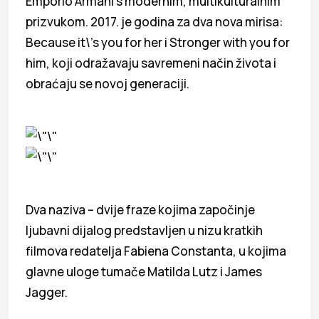
Emporio Armani s modernim, multikulturalnim
prizvukom. 2017. je godina za dva nova mirisa:
Because it\’s you for her i Stronger with you for
him, koji odražavaju savremeni način života i
obraćaju se novoj generaciji.
Dva naziva – dvije fraze kojima započinje
ljubavni dijalog predstavljen u nizu kratkih
filmova redatelja Fabiena Constanta, u kojima
glavne uloge tumače Matilda Lutz i James
Jagger.