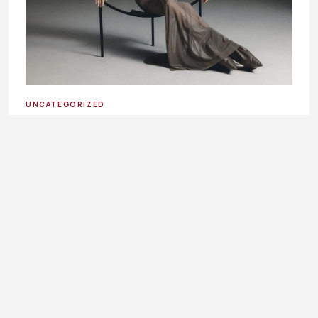
UNCATEGORIZED
Prozirna moda: Kako nositi sheer komade ovog ljeta ?
4. August 2026.
Ladies In okuplja priče o modi, kulturi, ljepoti, businessu i
svakodnevnim temama koje inspirišu, informišu i prate
ritam savremene žene.