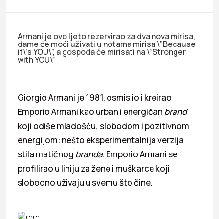
Armani je ovo ljeto rezervirao za dva nova mirisa,
dame će moći uživati u notama mirisa \”Because
it\’s YOU\”, a gospoda će mirisati na \”Stronger
with YOU\”
Giorgio Armani je 1981. osmislio i kreirao
Emporio Armani kao urban i energičan
brand
koji odiše mladošću, slobodom i pozitivnom
energijom: nešto eksperimentalnija verzija
stila matičnog
branda
. Emporio Armani se
profilirao u liniju za žene i muškarce koji
slobodno uživaju u svemu što čine.