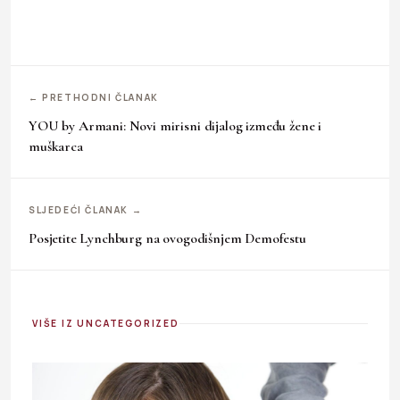
← PRETHODNI ČLANAK
YOU by Armani: Novi mirisni dijalog između žene i
muškarca
SLJEDEĆI ČLANAK →
Posjetite Lynchburg na ovogodišnjem Demofestu
VIŠE IZ UNCATEGORIZED