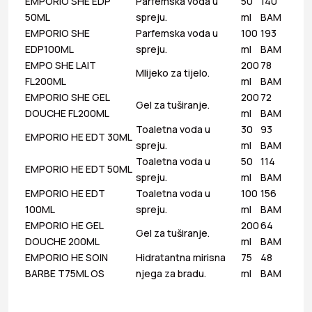
EMPORIO SHE EDP
Parfemska voda u
50
140
50ML
spreju.
ml
BAM
EMPORIO SHE
Parfemska voda u
100
193
EDP100ML
spreju.
ml
BAM
EMPO SHE LAIT
200
78
Mlijeko za tijelo.
FL200ML
ml
BAM
EMPORIO SHE GEL
200
72
Gel za tuširanje.
DOUCHE FL200ML
ml
BAM
Toaletna voda u
30
93
EMPORIO HE EDT 30ML
spreju.
ml
BAM
Toaletna voda u
50
114
EMPORIO HE EDT 50ML
spreju.
ml
BAM
EMPORIO HE EDT
Toaletna voda u
100
156
100ML
spreju.
ml
BAM
EMPORIO HE GEL
200
64
Gel za tuširanje.
DOUCHE 200ML
ml
BAM
EMPORIO HE SOIN
Hidratantna mirisna
75
48
BARBE T75ML OS
njega za bradu.
ml
BAM