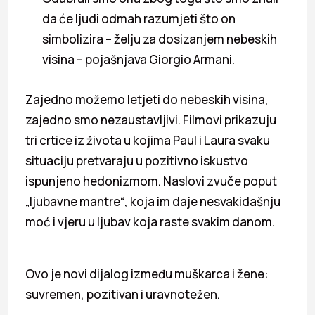
da će ljudi odmah razumjeti što on
simbolizira – želju za dosizanjem nebeskih
visina – pojašnjava Giorgio Armani.
Zajedno možemo letjeti do nebeskih visina,
zajedno smo nezaustavljivi. Filmovi prikazuju
tri crtice iz života u kojima Paul i Laura svaku
situaciju pretvaraju u pozitivno iskustvo
ispunjeno hedonizmom. Naslovi zvuče poput
„ljubavne mantre“, koja im daje nesvakidašnju
moć i vjeru u ljubav koja raste svakim danom.
Ovo je novi dijalog između muškarca i žene:
suvremen, pozitivan i uravnotežen.