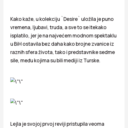
Kako kaže, u kolekciju `Desire` uložila je puno
vremena, ljubavi, truda, a sve to se itekako
isplatilo, jer je na najvećem modnom spektaklu
u BiH ostavila bez daha kako brojne zvanice iz
raznih sfera života, tako i predstavnike sedme
sile, među kojima su bili mediji iz Turske.
Lejla je svojoj prvoj reviji pristupila veoma