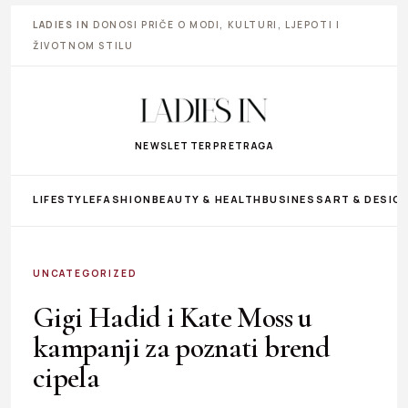
LADIES IN
DONOSI PRIČE O MODI, KULTURI, LJEPOTI I
ŽIVOTNOM STILU
NEWSLETTER
PRETRAGA
LIFESTYLE
FASHION
BEAUTY & HEALTH
BUSINESS
ART & DESIG
UNCATEGORIZED
Gigi Hadid i Kate Moss u
kampanji za poznati brend
cipela