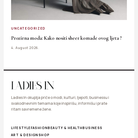
UNCATEGORIZED
Prozirna moda: Kako nositi sheer komade ovog ljeta ?
4. August 2026.
Ladies In okuplja priče o modi, kulturi, ljepoti, businessu i
svakodnevnim temama koje inspirišu, informišu i prate
ritam savremene žene.
LIFESTYLE
FASHION
BEAUTY & HEALTH
BUSINESS
ART & DESIGN
SHOP