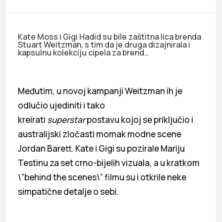
Kate Moss i Gigi Hadid su bile zaštitna lica brenda
Stuart Weitzman, s tim da je druga dizajnirala i
kapsulnu kolekciju cipela za brend…
Međutim, u novoj kampanji Weitzman ih je
odlučio ujediniti i tako
kreirati
superstar
postavu kojoj se priključio i
australijski zločasti momak modne scene
Jordan Barett. Kate i Gigi su pozirale Mariju
Testinu za set crno-bijelih vizuala, a u kratkom
\”behind the scenes\” filmu su i otkrile neke
simpatične detalje o sebi.