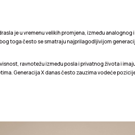
rasla je u vremenu velikih promjena, između analognog i
bog toga često se smatraju najprilagodljivijom generaci
isnost, ravnotežu između posla i privatnog života i imaju 
tetima. Generacija X danas često zauzima vodeće pozicij