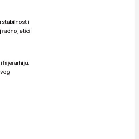
stabilnost i
radnoj etici i
hijerarhiju.
hovog