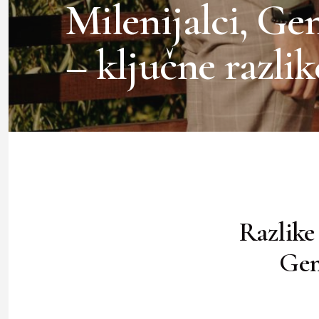
Milenijalci, Ge
– ključne razlik
Razlike
Gen