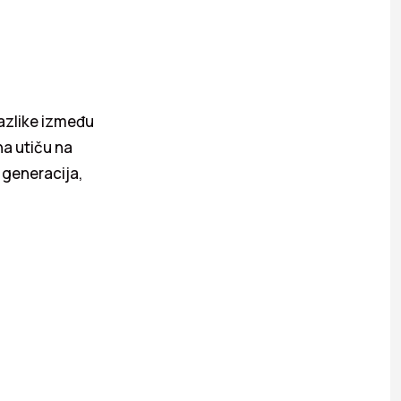
azlike između
ha utiču na
 generacija,