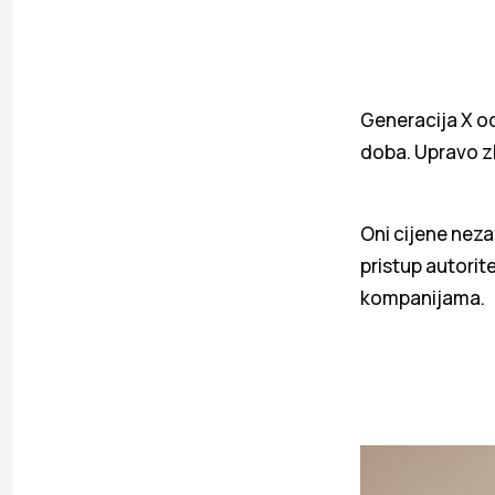
Generacija X od
doba. Upravo z
Oni cijene nezav
pristup autori
kompanijama.