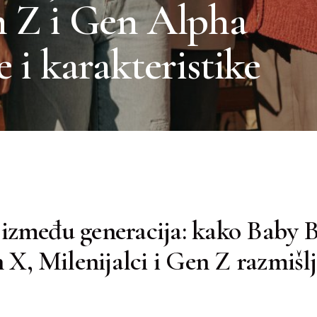
n Z i Gen Alpha
e i karakteristike
 između generacija: kako Baby 
 X, Milenijalci i Gen Z razmišlj