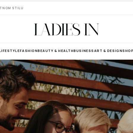
VOTNOM STILU
LIFESTYLE
FASHION
BEAUTY & HEALTH
BUSINESS
ART & DESIGN
SHO