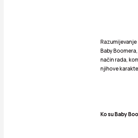
Razumijevanje 
Baby Boomera, G
način rada, kom
njihove karakte
Ko su Baby Bo