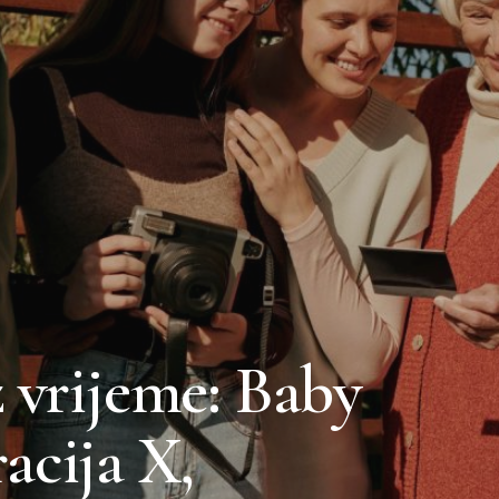
 vrijeme: Baby
acija X,