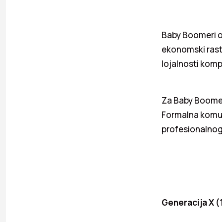
Baby Boomeri od
ekonomski rast 
lojalnosti kom
Za Baby Boomere
Formalna komuni
profesionalnog 
Generacija X (