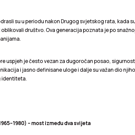
rasli su u periodu nakon Drugog svjetskog rata, kada su 
oblikovali društvo. Ova generacija poznata je po snažnoj 
panijama.
 uspjeh je često vezan za dugoročan posao, sigurnost i 
kacija i jasno definisane uloge i dalje su važan dio nji
identiteta.
1965–1980) – most između dva svijeta