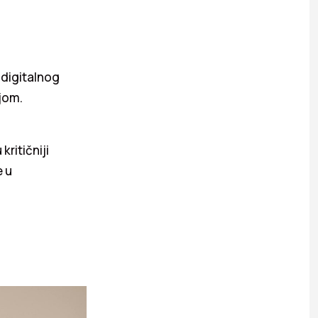
 digitalnog
jom.
kritičniji
e u