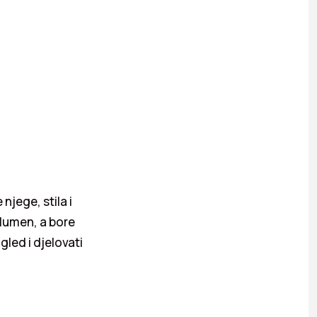
njege, stila i
olumen, a bore
gled i djelovati