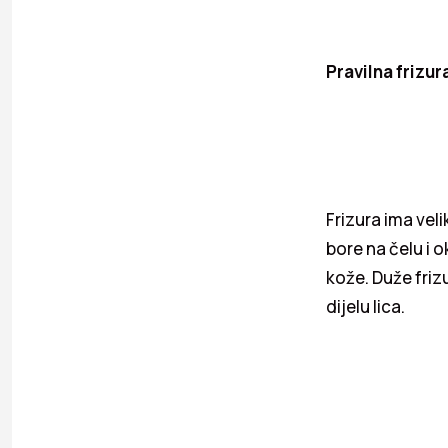
Pravilna frizur
Frizura ima veli
bore na čelu i o
kože. Duže friz
dijelu lica.