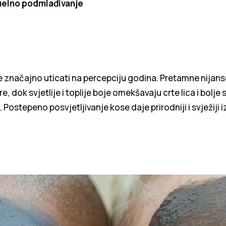
zuelno podmlađivanje
 značajno uticati na percepciju godina. Pretamne nijan
, dok svjetlije i toplije boje omekšavaju crte lica i bolje 
 Postepeno posvjetljivanje kose daje prirodniji i svježiji i