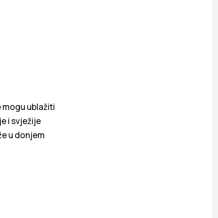
ke mogu ublažiti
e i svježije
ože u donjem