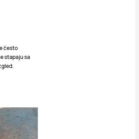
se često
se stapaju sa
zgled.