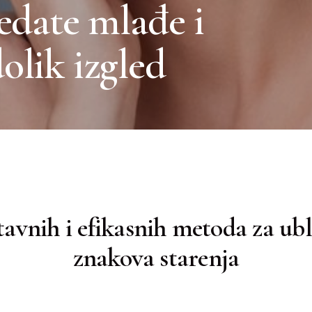
ledate mlađe i
olik izgled
tavnih i efikasnih metoda za ub
znakova starenja