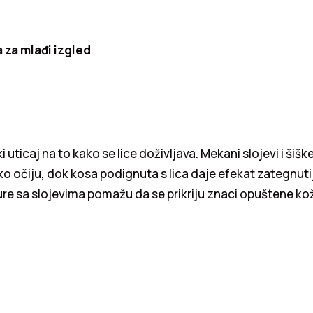
a za mlađi izgled
ki uticaj na to kako se lice doživljava. Mekani slojevi i šiš
ko očiju, dok kosa podignuta s lica daje efekat zategnutij
ure sa slojevima pomažu da se prikriju znaci opuštene k