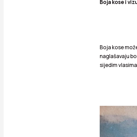
Boja kose i vi
Boja kose može
naglašavaju bore
sijedim vlasima.