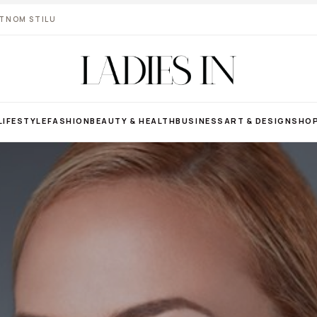
VOTNOM STILU
LIFESTYLE
FASHION
BEAUTY & HEALTH
BUSINESS
ART & DESIGN
SHO