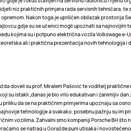
o gdje je fokus stavljen na servisnu radionicu i njenu or
 vidjeti niz praktičnih primjera rada servisnih tehničara, te
opremom. Nakon toga je upriličen obilazak prostorija Se
jlovcu gdje su se učenici mogli upoznati sa najnovijim 
među kojima su i potpuno električna vozila Volkswage e-Up
eoretska ali i praktična prezentacija novih tehnologija i di
žda doveli su prof. Miralem Pašović te voditelj praktične
ji su istakli „danas je bio vrlo edukativan i zanimljiv dan
su priliku da se na praktičnim primjerima upoznaju sa os
 najnovije tehnologije a svakako, posebnu pažnju su im pri
ričnim vozilima. Zahvalni smo kompaniji Porsche BH što n
i vraćamo se natrag u Goražde puni utisaka i novostečeno