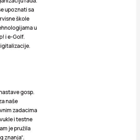
ganizaciju rada.
 se upoznati sa
rvisne škole
tehnologijama u
! i e-Golf.
gitalizacije.
 nastave gosp.
 za naše
novnim zadacima
vukle i testne
am je pružila
g znanja“.