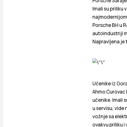
Porsche Sarajev
Imali su priliku
najmodernijom 
Porsche BH u Ra
autoindustriji 
Napravljena je t
Učenike iz Gora
Ahmo Ćurovac ko
učenike. Imali 
u servisu, vide
vožnje sa elekt
ovakvu priliku 