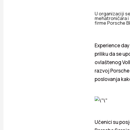
U organizaciji 
mehatroničara i 
firme Porsche B
Experience day 
priliku da se 
ovlaštenog Volk
razvoj Porsche 
poslovanja kak
Učenici su posj