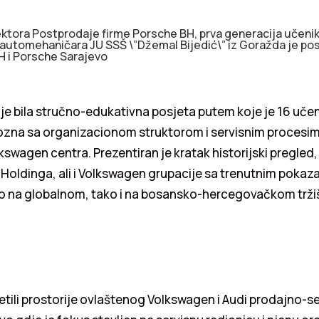
sektora Postprodaje firme Porsche BH, prva generacija učeni
automehaničara JU SSŠ \”Džemal Bijedić\” iz Goražda je posj
H i Porsche Sarajevo
je bila stručno-edukativna posjeta putem koje je 16 uče
upozna sa organizacionom struktorom i servisnim procesi
swagen centra. Prezentiran je kratak historijski pregled,
Holdinga, ali i Volkswagen grupacije sa trenutnim pokaz
o na globalnom, tako i na bosansko-hercegovačkom trži
etili prostorije ovlaštenog Volkswagen i Audi prodajno-s