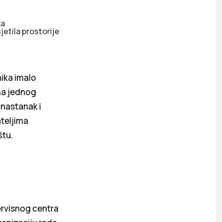
ka
etila prostorije
nika imalo
ma jednog
 nastanak i
ateljima
štu.
ervisnog centra