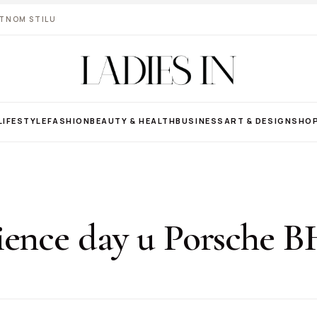
VOTNOM STILU
LIFESTYLE
FASHION
BEAUTY & HEALTH
BUSINESS
ART & DESIGN
SHO
ience day u Porsche B