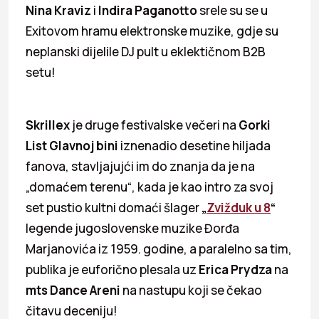
Nina Kraviz
i
Indira Paganotto
srele su se u
Exitovom hramu elektronske muzike, gdje su
neplanski dijelile DJ pult u eklektičnom B2B
setu!
Skrillex
je druge festivalske večeri na
Gorki
List Glavnoj bini
iznenadio desetine hiljada
fanova, stavljajujći im do znanja da je na
„domaćem terenu“, kada je kao intro za svoj
set pustio kultni domaći šlager
„
Zvižduk u 8
“
legende jugoslovenske muzike Đorđa
Marjanovića iz 1959. godine, a paralelno sa tim,
publika je euforično plesala uz
Erica Prydza
na
mts Dance Areni
na nastupu koji se čekao
čitavu deceniju!