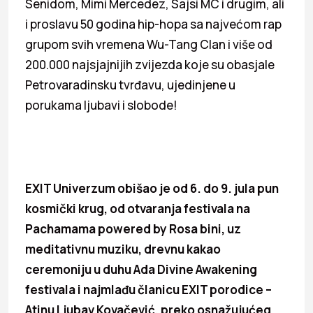
Senidom, Mimi Mercedez, Sajsi MC i drugim, ali
i proslavu 50 godina hip-hopa sa najvećom rap
grupom svih vremena Wu-Tang Clan i više od
200.000 najsjajnijih zvijezda koje su obasjale
Petrovaradinsku tvrđavu, ujedinjene u
porukama ljubavi i slobode!
EXIT Univerzum obišao je od 6. do 9. jula pun
kosmički krug, od otvaranja festivala na
Pachamama powered by Rosa bini, uz
meditativnu muziku, drevnu kakao
ceremoniju u duhu Ada Divine Awakening
festivala i najmlađu članicu EXIT porodice –
Atinu Ljubav Kovačević, preko osnažujućeg