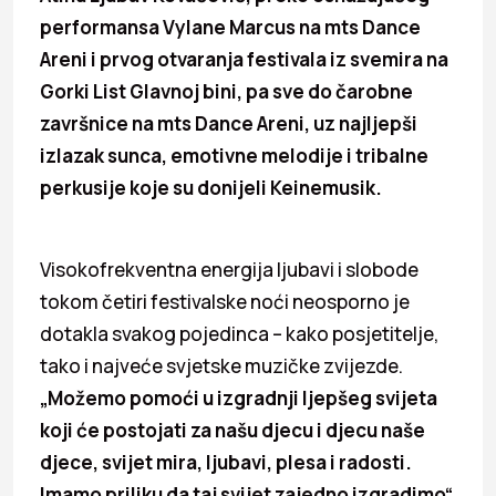
performansa Vylane Marcus na mts Dance
Areni i prvog otvaranja festivala iz svemira na
Gorki List Glavnoj bini, pa sve do čarobne
završnice na mts Dance Areni, uz najljepši
izlazak sunca, emotivne melodije i tribalne
perkusije koje su donijeli Keinemusik.
Visokofrekventna energija ljubavi i slobode
tokom četiri festivalske noći neosporno je
dotakla svakog pojedinca – kako posjetitelje,
tako i najveće svjetske muzičke zvijezde.
„Možemo pomo
ći
u izgradnji ljepšeg svijeta
koji će postojati za našu djecu i djecu naše
djece, svijet mira, ljubavi, plesa i radosti.
Imamo priliku da taj svijet zajedno izgradimo“