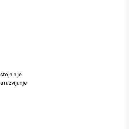
tojala je
za razvijanje