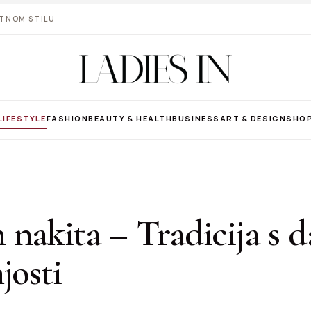
VOTNOM STILU
LIFESTYLE
FASHION
BEAUTY & HEALTH
BUSINESS
ART & DESIGN
SHO
 nakita – Tradicija s 
josti