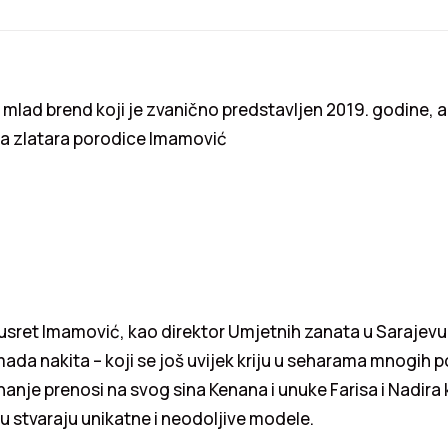
 mlad brend koji je zvanično predstavljen 2019. godine, a 
ja zlatara porodice Imamović
usret Imamović, kao direktor Umjetnih zanata u Sarajevu,
da nakita – koji se još uvijek kriju u seharama mnogih p
nanje prenosi na svog sina Kenana i unuke Farisa i Nadira k
ju stvaraju unikatne i neodoljive modele.