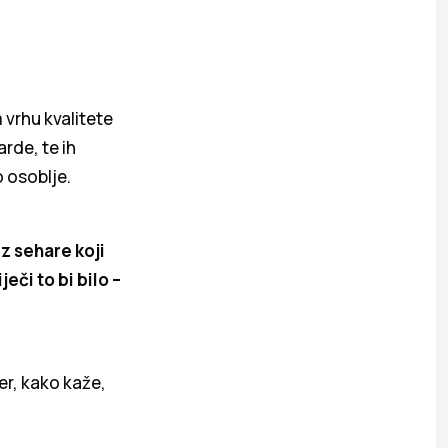
 vrhu kvalitete
rde, te ih
 osoblje.
z sehare koji
eči to bi bilo –
jer, kako kaže,