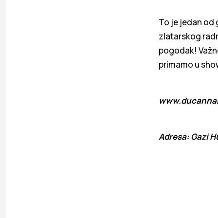
To je jedan od 
zlatarskog radn
pogodak! Važno
primamo u showr
www.ducannak
Adresa: Gazi H