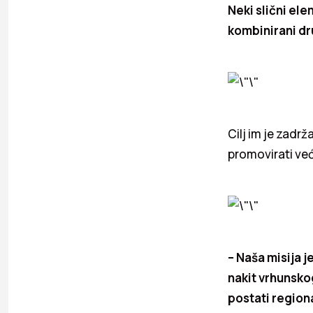
Neki slični el
kombinirani dr
Cilj im je zadrža
promovirati ve
– Naša misija 
nakit vrhunskog
postati regiona