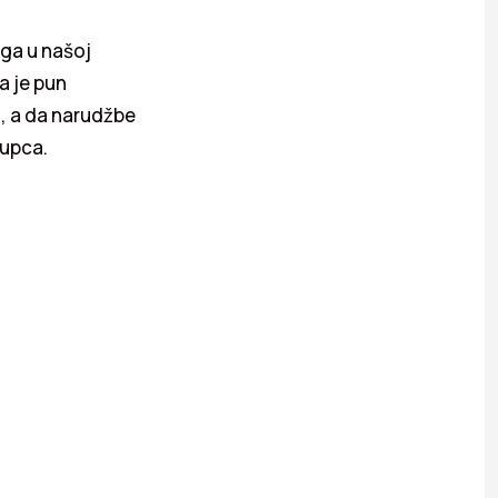
oga u našoj
a je pun
, a da narudžbe
kupca.