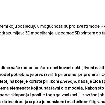
premi koju posjeduju u mogućnosti su proizvesti model 
podrazumijeva 3D modeliranje, uz pomoć 3D printera do f
ima naše radionice ćete naći kovani nakit, liveni nakit, 
model potrebno je prvo izvršiti pripreme, pripremiti i i
 debljina koje je koriste prilikom
pletenja
. Kada je žica 
prema elemenata koji su sastavni dio modela. Nakon sto 
a se sklapanju i poslije toga galvanizaciji i završnoj obr
je da inspiraciju crpe u jemenskom i malteškom filigran