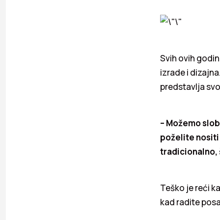
Svih ovih godin
izrade i dizajna
predstavlja sv
– Možemo slobod
poželite nositi
tradicionalno,
Teško je reći ka
kad radite posa