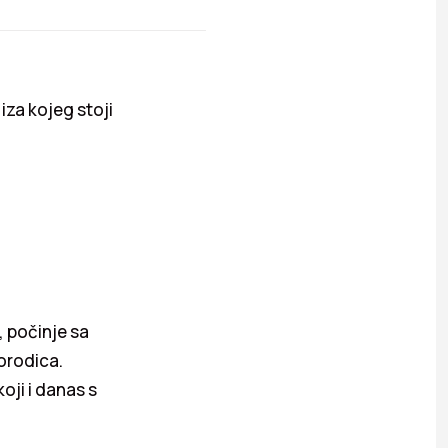
iza kojeg stoji
 počinje sa
orodica.
oji i danas s