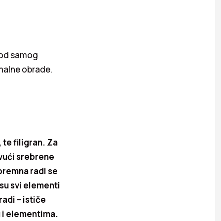
– od samog
inalne obrade.
te filigran. Za
zvući srebrene
spremna radi se
su svi elementi
adi – ističe
u i elementima.