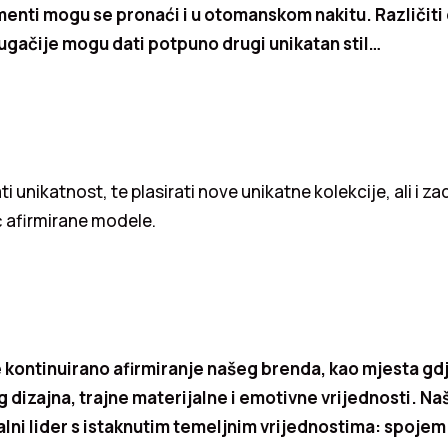
ementi mogu se pronaći i u otomanskom nakitu. Različiti
ugačije mogu dati potpuno drugi unikatan stil…
ti unikatnost, te plasirati nove unikatne kolekcije, ali i zad
ć afirmirane modele.
je kontinuirano afirmiranje našeg brenda, kao mjesta gd
 dizajna, trajne materijalne i emotivne vrijednosti. Naša
lni lider s istaknutim temeljnim vrijednostima: spojem 