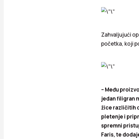
Zahvaljujući o
početka, koji 
– Među proizvod
jedan filigran 
žice različitih
pletenje i pri
spremni pristup
Faris, te doda