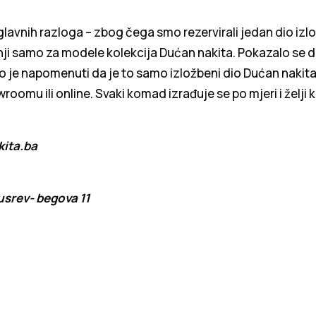
glavnih razloga – zbog čega smo rezervirali jedan dio izl
ji samo za modele kolekcija Dućan nakita. Pokazalo se d
 je napomenuti da je to samo izložbeni dio Dućan nakita
oomu ili online. Svaki komad izrađuje se po mjeri i želji 
ita.ba
usrev- begova 11