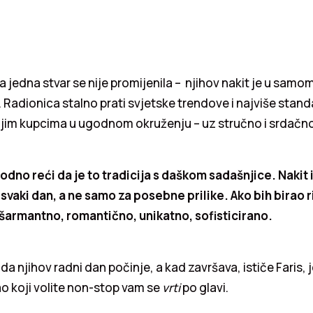
a jedna stvar se nije promijenila – njihov nakit je u samom
. Radionica stalno prati svjetske trendove i najviše standa
ojim kupcima u ugodnom okruženju – uz stručno i srdačno
no reći da je to tradicija s daškom sadašnjice. Nakit i
 svaki dan, a ne samo za posebne prilike. Ako bih birao rij
 šarmantno, romantično, unikatno, sofisticirano.
da njihov radni dan počinje, a kad završava, ističe Faris, 
o koji volite non-stop vam se
vrti
po glavi.