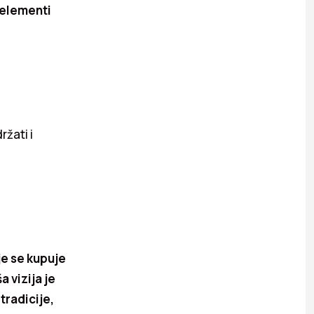
 elementi
ržati i
je se kupuje
 vizija je
tradicije,