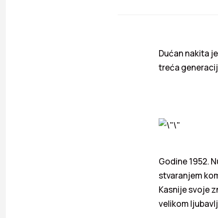
Dućan nakita je
treća generaci
Godine 1952. N
stvaranjem koma
Kasnije svoje z
velikom ljubavl