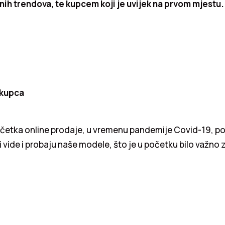
nih trendova, te kupcem koji je uvijek na prvom mjestu.
i kupca
etka online prodaje, u vremenu pandemije Covid-19, pos
i vide i probaju naše modele, što je u početku bilo važno 