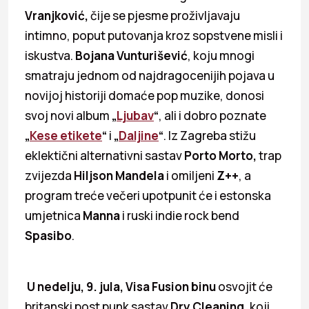
Vranjković,
čije se pjesme proživljavaju
intimno, poput putovanja kroz sopstvene misli i
iskustva.
Bojana Vunturišević
, koju mnogi
smatraju jednom od najdragocenijih pojava u
novijoj historiji domaće pop muzike, donosi
svoj novi album
„
Ljubav
“
, ali i dobro poznate
„
Kese etikete
“
i
„
Daljine
“
. Iz Zagreba stižu
eklektični alternativni sastav
Porto Morto,
trap
zvijezda
Hiljson Mandela
i omiljeni
Z++
, a
program treće večeri upotpunit će i estonska
umjetnica
Manna
i ruski indie rock bend
Spasibo
.
U nedelju, 9. jula,
Visa Fusion binu
osvojit će
britanski post punk sastav
Dry Cleaning,
koji