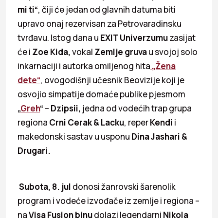
mi ti“
, čiji će jedan od glavnih datuma biti
upravo onaj rezervisan za Petrovaradinsku
tvrđavu. Istog dana u
EXIT Univerzumu
zasijat
će i
Zoe Kida,
vokal
Zemlje gruva
u svojoj solo
inkarnaciji i autorka omiljenog hita
„Žena
dete“
, ovogodišnji učesnik Beovizije koji je
osvojio simpatije domaće publike pjesmom
„
Greh
“
–
Dzipsii,
jedna od vodećih trap grupa
regiona
Crni Cerak & Lacku
, reper
Kendi
i
makedonski sastav u usponu
Dina Jashari &
Drugari.
Subota, 8. jul
donosi žanrovski šarenolik
program i vodeće izvođače iz zemlje i regiona –
na
Visa Fusion
binu
dolazi legendarni
Nikola