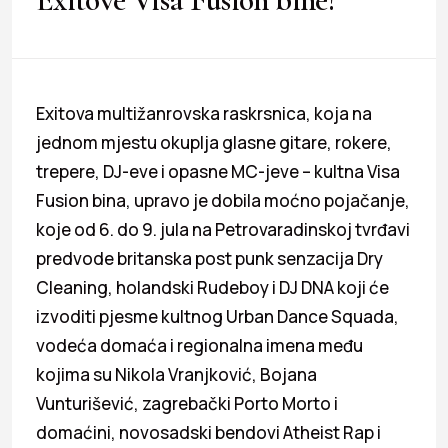
Exitova multižanrovska raskrsnica, koja na
jednom mjestu okuplja glasne gitare, rokere,
trepere, DJ-eve i opasne MC-jeve – kultna Visa
Fusion bina, upravo je dobila moćno pojačanje,
koje od 6. do 9. jula na Petrovaradinskoj tvrđavi
predvode britanska post punk senzacija Dry
Cleaning, holandski Rudeboy i DJ DNA koji će
izvoditi pjesme kultnog Urban Dance Squada,
vodeća domaća i regionalna imena među
kojima su Nikola Vranjković, Bojana
Vunturišević, zagrebački Porto Morto i
domaćini, novosadski bendovi Atheist Rap i