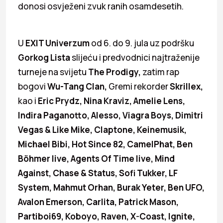
donosi osvježeni zvuk ranih osamdesetih.
U
EXIT Univerzum
od 6. do 9. jula uz podršku
Gorkog Lista
slijeću i predvodnici najtraženije
turneje na svijetu
The Prodigy,
zatim rap
bogovi
Wu-Tang Clan,
Gremi rekorder
Skrillex,
kao i
Eric Prydz, Nina Kraviz, Amelie Lens,
Indira Paganotto, Alesso, Viagra Boys, Dimitri
Vegas & Like Mike, Claptone, Keinemusik,
Michael Bibi, Hot Since 82, CamelPhat, Ben
Böhmer live, Agents Of Time live, Mind
Against, Chase & Status, Sofi Tukker, LF
System, Mahmut Orhan, Burak Yeter, Ben UFO,
Avalon Emerson, Carlita, Patrick Mason,
Partiboi69, Koboyo, Raven, X-Coast, Ignite,