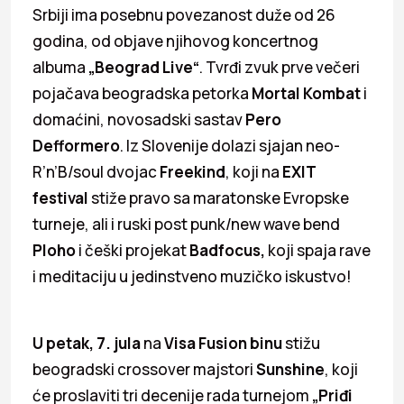
Srbiji ima posebnu povezanost duže od 26
godina, od objave njihovog koncertnog
albuma
„Beograd Live“
. Tvrđi zvuk prve večeri
pojačava beogradska petorka
Mortal Kombat
i
domaćini, novosadski sastav
Pero
Defformero
. Iz Slovenije dolazi sjajan neo-
R’n’B/soul dvojac
Freekind
, koji na
EXIT
festival
stiže pravo sa maratonske Evropske
turneje, ali i ruski post punk/new wave bend
Ploho
i češki projekat
Badfocus,
koji spaja rave
i meditaciju u jedinstveno muzičko iskustvo!
U petak, 7. jula
na
Visa Fusion binu
stižu
beogradski crossover majstori
Sunshine
, koji
će proslaviti tri decenije rada turnejom
„Priđi