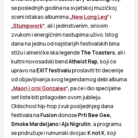
se poslednjih godina na svjetskoj muzičkoj
sceni istakao albumima
„
New Long Leg
“
i
„
Stumpwork
“
, ali i jedinstvenim, sirovim
zvukom i energičnim nastupima uživo. Istog
dana na jednu od najstarijih festivalskih bina
stižu i američke ska legende
The Toasters
, ali i
kultni novosadski bend
Atheist Rap
, koji će
upravo na
EXIT festivalu
proslaviti tri decenije
od objavljivanja svog legendarnog debi albuma
„
Maori i crni Gonzales
“,
pa će i dio specijalne
set liste biti prilagođen ovom jubileju.
Oldschool hip-hop zvuk posljednjeg dana
festivala na
Fusion
donose
Prti Bee Gee,
Smoke Mardeljano
i
Ajs Nigrutin
, a programu
se pridružuje i rumunski dvojac
K not K
, koji