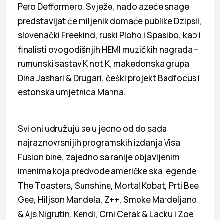
Pero Defformero. Svježe, nadolazeće snage
predstavljat će miljenik domaće publike Dzipsii,
slovenački Freekind, ruski Ploho i Spasibo, kao i
finalisti ovogodišnjih HEMI muzičkih nagrada –
rumunski sastav K not K, makedonska grupa
Dina Jashari & Drugari, češki projekt Badfocus i
estonska umjetnica Manna.
Svi oni udružuju se u jedno od do sada
najraznovrsnijih programskih izdanja Visa
Fusion bine, zajedno sa ranije objavljenim
imenima koja predvode američke ska legende
The Toasters, Sunshine, Mortal Kobat, Prti Bee
Gee, Hiljson Mandela, Z++, Smoke Mardeljano
& Ajs Nigrutin, Kendi, Crni Cerak & Lacku i Zoe