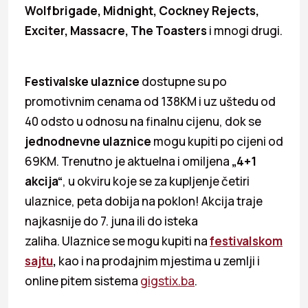
Wolfbrigade, Midnight, Cockney Rejects,
Exciter, Massacre, The Toasters
i mnogi drugi.
Festivalske ulaznice
dostupne su po
promotivnim cenama od 138KM i uz uštedu od
40 odsto u odnosu na finalnu cijenu, dok se
jednodnevne ulaznice
mogu kupiti po cijeni od
69KM. Trenutno je aktuelna i omiljena
„4+1
akcija“
, u okviru koje se za kupljenje četiri
ulaznice, peta dobija na poklon! Akcija traje
najkasnije do 7. juna ili do isteka
zaliha. Ulaznice se mogu kupiti na
festivalskom
sajtu
,
kao i na prodajnim mjestima u zemlji i
online pitem sistema
gigstix.ba
.