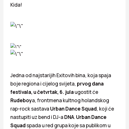
Kida!
Jedna od najstarijih Exitovih bina, koja spaja
boje regiona i cijelog svijeta,
prvog dana
festivala, u
četvrtak, 6. jula
ugostit će
Rudeboy
a, frontmena kultnog holandskog
rap-rock sastava
Urban Dance Squad
, koji će
nastupiti uz bend i DJ-a
DNA
.
Urban Dance
Squad
spada u red grupa koje sa publikom u