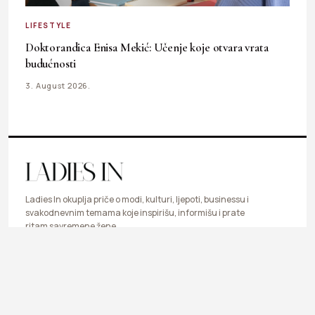
LIFESTYLE
Doktorandica Enisa Mekić: Učenje koje otvara vrata
budućnosti
3. August 2026.
Ladies In okuplja priče o modi, kulturi, ljepoti, businessu i
svakodnevnim temama koje inspirišu, informišu i prate
ritam savremene žene.
LIFESTYLE
FASHION
BEAUTY & HEALTH
BUSINESS
ART & DESIGN
SHOP