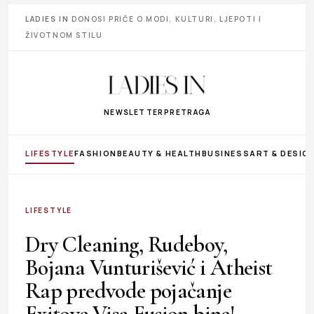
LADIES IN
DONOSI PRIČE O MODI, KULTURI, LJEPOTI I
ŽIVOTNOM STILU
NEWSLETTER
PRETRAGA
LIFESTYLE
FASHION
BEAUTY & HEALTH
BUSINESS
ART & DESIG
LIFESTYLE
Dry Cleaning, Rudeboy,
Bojana Vunturišević i Atheist
Rap predvode pojačanje
Exitove Visa Fusion bine!