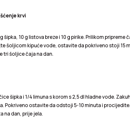
išćenje krvi
 šipka, 10 g listova breze i 10 g pirike. Prilikom pripreme 
jte šoljicom kipuće vode, ostavite da pokriveno stoji 15 m
e tri šoljice čaja na dan.
ičice šipka i 1/4 limuna s korom s 2,5 dl hladne vode. Zaku
. Pokriveno ostavite da odstoji 5-10 minuta i procijedite. T
a na dan, prije jela.