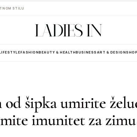
VOTNOM STILU
LIFESTYLE
FASHION
BEAUTY & HEALTH
BUSINESS
ART & DESIGN
SHO
od šipka umirite želu
emite imunitet za zimu