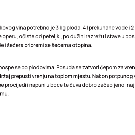
kovog vina potrebno je 3 kg ploda, 4 l prekuhane vode i 2
e operu, očiste od peteljki, po dužini razrežu i stave u po
e i šećera pripremi se šećerna otopina.
, pospe se po plodovima. Posuda se zatvori čepom za vren
držaj prepusti vrenju na toplom mjestu. Nakon potpunog 
e procijedi i napuni u boce te čuva dobro začepljeno, naj
umu.