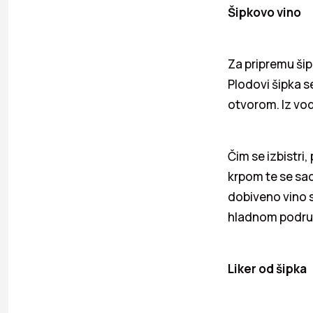
Šipkovo vino
Za pripremu šip
Plodovi šipka s
otvorom. Iz vod
Čim se izbistri
krpom te se sa
dobiveno vino s
hladnom podr
Liker od šipka