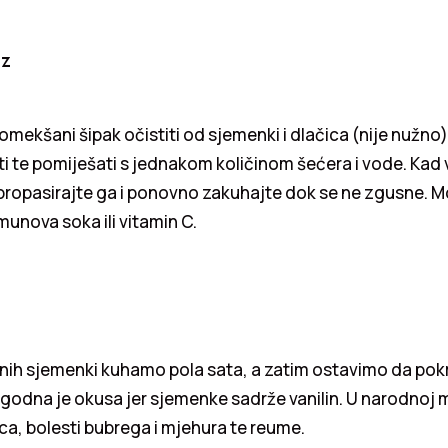
ez
u omekšani šipak očistiti od sjemenki i dlačica (nije nužn
i te pomiješati s jednakom količinom šećera i vode. Kad v
propasirajte ga i ponovno zakuhajte dok se ne zgusne. 
limunova soka ili vitamin C.
enih sjemenki kuhamo pola sata, a zatim ostavimo da pokr
Ugodna je okusa jer sjemenke sadrže vanilin. U narodnoj m
a, bolesti bubrega i mjehura te reume.