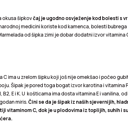
a okusa šipkov
čaj je ugodno osvježenje kod bolesti s 
narodnoj medicini koriste kod kamenca, bolesti bubrega 
Marmelada od šipka zimi je dobar dodatni izvor vitamina 
a C ima u zrelom šipku koji još nije omekšao i počeo gubit
boju. Šipak je pored toga bogat izvor karotina i vitamina P
1, B2, E i K. U košticama ima dosta vitamina E i vanilina, 
ugodan miris.
Čini se da je šipak iz naših sjevernijih, hladn
ji vitaminom C, dok je u plodovima iz toplijih, suhih i 
ećera.