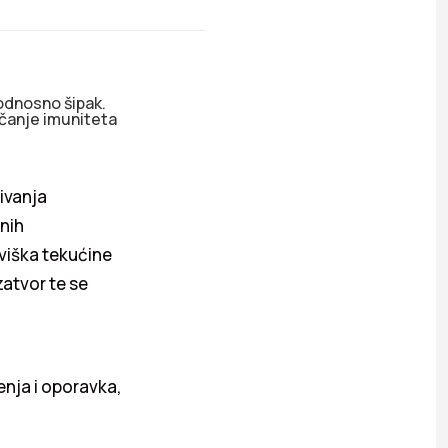
 odnosno šipak.
ačanje imuniteta
ivanja
anih
viška tekućine
zatvor te se
enja i oporavka,