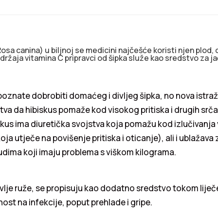
Rosa canina) u biljnoj se medicini najčešće koristi njen plod,
ržaja vitamina C pripravci od šipka služe kao sredstvo za j
oznate dobrobiti domaćeg i divljeg šipka, no nova istraž
tva da hibiskus pomaže kod visokog pritiska i drugih srč
kus ima diuretička svojstva koja pomažu kod izlučivanja 
ja utječe na povišenje pritiska i oticanje), ali i ublažava 
judima koji imaju problema s viškom kilograma.
 divlje ruže, se propisuju kao dodatno sredstvo tokom liječ
nost na infekcije, poput prehlade i gripe.