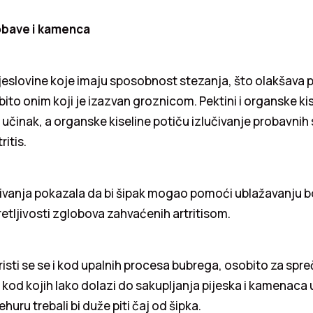
bave i kamenca
trjeslovine koje imaju sposobnost stezanja, što olakšava 
ito onim koji je izazvan groznicom. Pektini i organske kis
i učinak, a organske kiseline potiču izlučivanje probavnih
itis.
živanja pokazala da bi šipak mogao pomoći ublažavanju bo
etljivosti zglobova
zahvaćenih artritisom.
risti se se i kod upalnih procesa bubrega, osobito za spr
i kod kojih lako dolazi do sakupljanja pijeska i kamenaca 
ru trebali bi duže piti čaj od šipka.