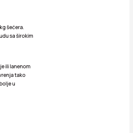
 kg šećera.
sudu sa širokim
je ili lanenom
vrenja tako
bolje u