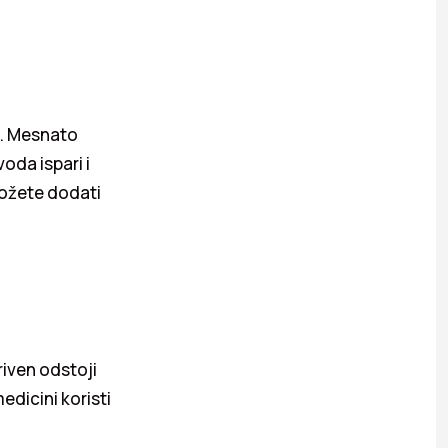
o). Mesnato
oda ispari i
Možete dodati
iven odstoji
edicini koristi