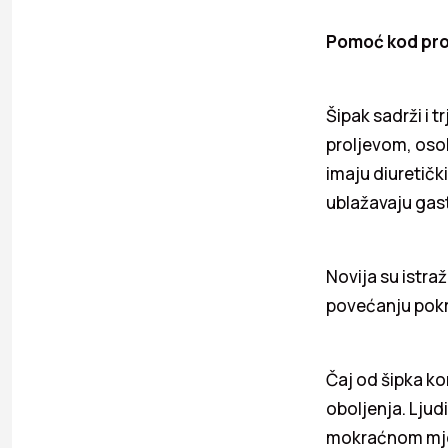
Pomoć kod pro
Šipak sadrži i 
proljevom, osob
imaju diuretičk
ublažavaju gastr
Novija su istra
povećanju pokr
Čaj od šipka ko
oboljenja. Ljud
mokraćnom mjehu