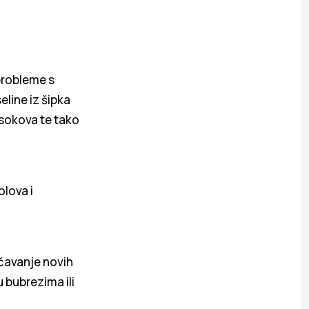
probleme s
eline iz šipka
 sokova te tako
lova i
ečavanje novih
u bubrezima ili