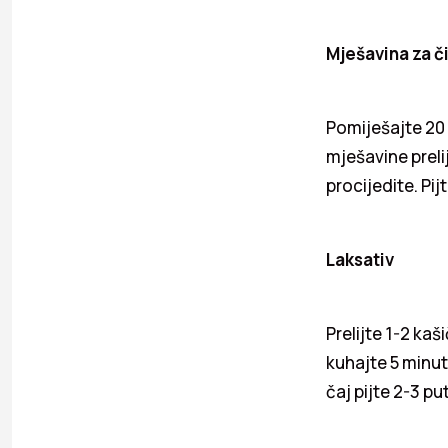
Mješavina za č
Pomiješajte 20 g
mješavine preli
procijedite. Pijt
Laksativ
Prelijte 1-2 kaš
kuhajte 5 minuta
čaj pijte 2-3 put