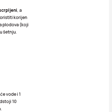
scrpljeni
, a
ristiti korijen
a plodova (koji
u šetnju.
uće vode i 1
dstoji 10
.