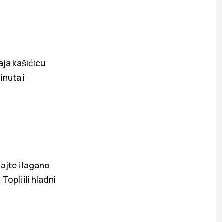
čaja kašićicu
inuta i
hajte i lagano
opli ili hladni