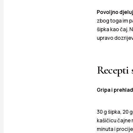
Povoljno djeluj
zbog toga im pa
šipka kao čaj. 
upravo dozrije
Recepti 
Gripa i prehla
30 g šipka, 20 g
kašičicu čajne 
minuta i procije