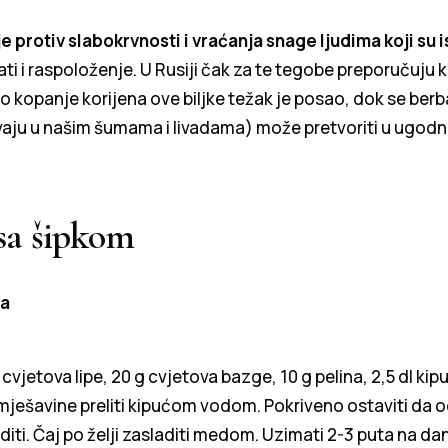
e protiv slabokrvnosti i vraćanja snage ljudima koji su i
ti i raspoloženje. U Rusiji čak za te tegobe preporučuju ko
No kopanje korijena ove biljke težak je posao, dok se berb
vaju u našim šumama i livadama) može pretvoriti u ugodn
sa šipkom
da
 cvjetova lipe, 20 g cvjetova bazge, 10 g pelina, 2,5 dl kip
mješavine preliti kipućom vodom. Pokriveno ostaviti da o
diti. Čaj po želji zasladiti medom. Uzimati 2-3 puta na dan