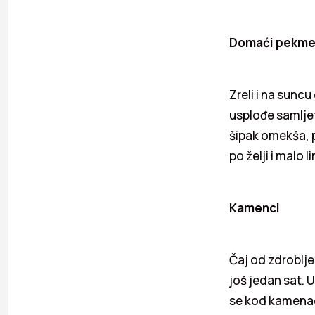
Domaći pekm
Zreli i na sunc
usplođe samljet
šipak omekša, 
po želji i malo 
Kamenci
Čaj od zdroblj
još jedan sat. 
se kod kamenac