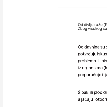
Od divlje ruže (
Zbog visokog sad
Od davnina su p
potvrđuju iskus
problema. Hibis
iz organizma (ko
preporučuje i l
Šipak, ili plod
a jačaju i otpor