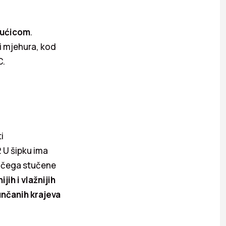
vrućicom
.
i mjehura, kod
C.
i
. U šipku ima
od čega stučene
ijih i vlažnijih
sunčanih krajeva