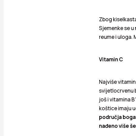
Zbog kiselkast
Sjemenke se u 
reume i uloga. 
Vitamin C
Najviše vitamin
svijetlocrvenu 
još i vitamina B
koštice imaju 
područja bogati
nađeno više š