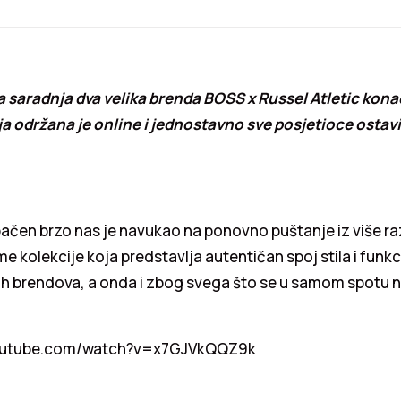
saradnja dva velika brenda BOSS x Russel Atletic konačn
a održana je online i jednostavno sve posjetioce ostavi
zbačen brzo nas je navukao na ponovno puštanje iz više raz
 kolekcije koja predstavlja autentičan spoj stila i funk
vih brendova, a onda i zbog svega što se u samom spotu n
youtube.com/watch?v=x7GJVkQQZ9k