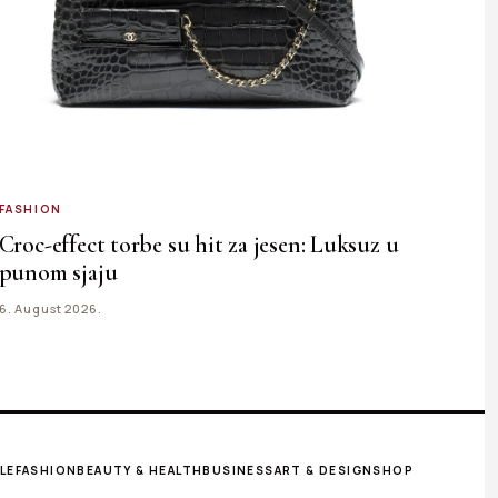
FASHION
Croc-effect torbe su hit za jesen: Luksuz u
punom sjaju
6. August 2026.
LE
FASHION
BEAUTY & HEALTH
BUSINESS
ART & DESIGN
SHOP