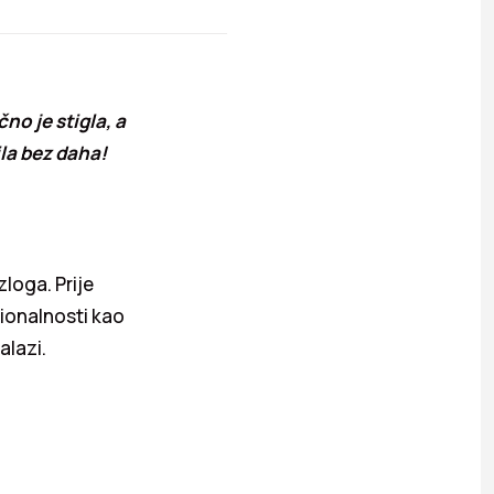
o je stigla, a
la bez daha!
loga. Prije
cionalnosti kao
alazi.