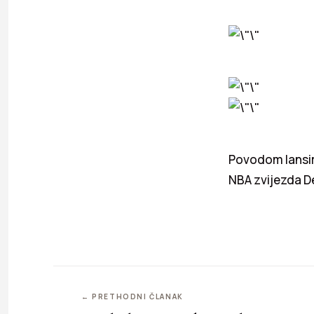
Povodom lansir
NBA zvijezda D
← PRETHODNI ČLANAK