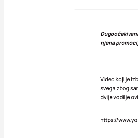
Dugoočekivana 
njena promocij
Video koji je i
svega zbog same
dvije vodilje o
https://www.