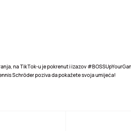
anja, na TikTok-u je pokrenut i izazov #BOSSUpYourGam
ennis Schröder poziva da pokažete svoja umijeća!