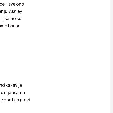
ce, i sve ono
anju. Ashley
li, samo su
 smo bar na
nd kakav je
e u nijansama
e ona bila pravi