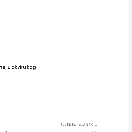
e, u okviru kog
SLJEDEĆI ČLANAK →