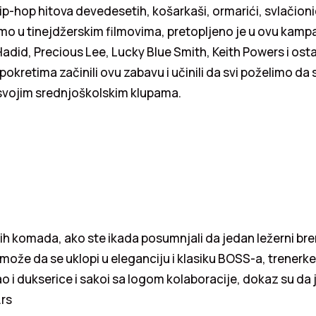
hip-hop hitova devedesetih, košarkaši, ormarići, svlačioni
imo u tinejdžerskim filmovima, pretopljeno je u ovu kamp
adid, Precious Lee, Lucky Blue Smith, Keith Powers i osta
pokretima začinili ovu zabavu i učinili da svi poželimo da
svojim srednjoškolskim klupama.
ih komada, ako ste ikada posumnjali da jedan ležerni bre
 može da se uklopi u eleganciju i klasiku BOSS-a, trenerk
ao i dukserice i sakoi sa logom kolaboracije, dokaz su da j
.rs