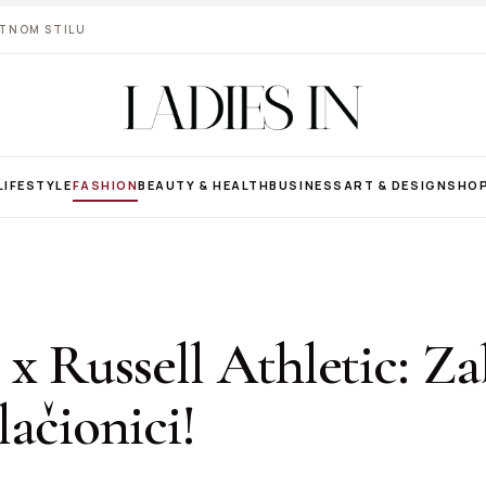
VOTNOM STILU
LIFESTYLE
FASHION
BEAUTY & HEALTH
BUSINESS
ART & DESIGN
SHO
x Russell Athletic: Z
lačionici!