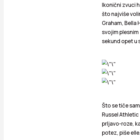
Ikonični zvuci 
što najviše vol
Graham, Bella H
svojim plesnim 
sekund opet u 
Što se tiče sam
Russel Athletic
prljavo-roze, k
potez, piše elle