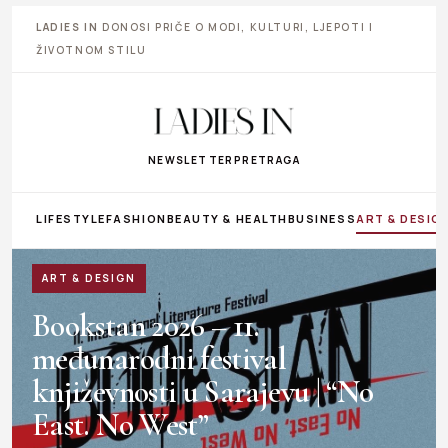
LADIES IN
DONOSI PRIČE O MODI, KULTURI, LJEPOTI I
ŽIVOTNOM STILU
NEWSLETTER
PRETRAGA
LIFESTYLE
FASHION
BEAUTY & HEALTH
BUSINESS
ART & DESIG
ART & DESIGN
Bookstan 2026 – 11.
međunarodni festival
književnosti u Sarajevu | “No
East. No West”