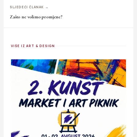
SLJEDEĆI ČLANAK →
Zašto ne volimo promjene?
VIŠE IZ ART & DESIGN