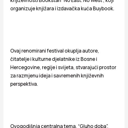
književnosti Bookstan “No East. No West”, koji
organizuje knjižara i izdavačka kuća Buybook.
Ovaj renomirani festival okuplja autore,
čitatelje i kulturne djelatnike iz Bosne i
Hercegovine, regije i svijeta, stvarajući prostor
za razmjenu ideja i savremenih književnih
perspektiva.
Ovogodišnja centralna tema, “Gluho doba”,