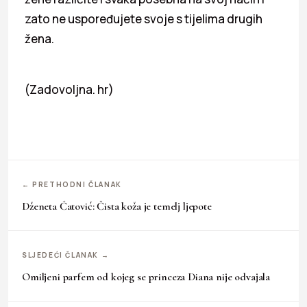
zato ne uspoređujete svoje s tijelima drugih
žena.
(Zadovoljna. hr)
← PRETHODNI ČLANAK
Dženeta Ćatović: Čista koža je temelj ljepote
SLJEDEĆI ČLANAK →
Omiljeni parfem od kojeg se princeza Diana nije odvajala