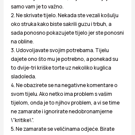
samo vam je to važno.
2. Ne skrivate tijelo. Nekada ste vezali košulju
oko struka kako biste sakrili guzu i trbuh, a
sada ponosno pokazujete tijelo jer ste ponosni
na obline.
3. Udovoljavate svojim potrebama. Tijelu
dajete ono što mu je potrebno, a ponekad su
to dvije-tri kriške torte uz nekoliko kuglica
sladoleda.
4. Ne obazirete se na negativne komentare o
svom tijelu. Ako netko ima problem s vašim
tijelom, onda je to njihov problem, a vi se time
ne zamarate i ignorirate nedobronamjerne
\”kritike\”.
5. Ne zamarate se veličinama odjeće. Birate