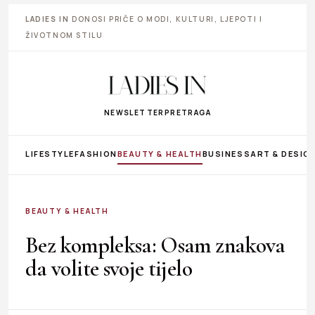
LADIES IN
DONOSI PRIČE O MODI, KULTURI, LJEPOTI I
ŽIVOTNOM STILU
NEWSLETTER
PRETRAGA
LIFESTYLE
FASHION
BEAUTY & HEALTH
BUSINESS
ART & DESIG
BEAUTY & HEALTH
Bez kompleksa: Osam znakova
da volite svoje tijelo