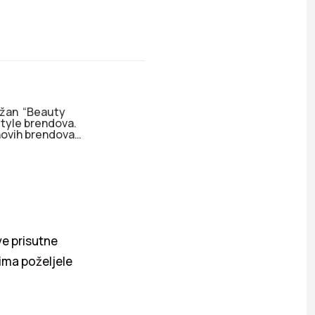
držan “Beauty
style brendova.
 novih brendova…
ve prisutne
vima poželjele