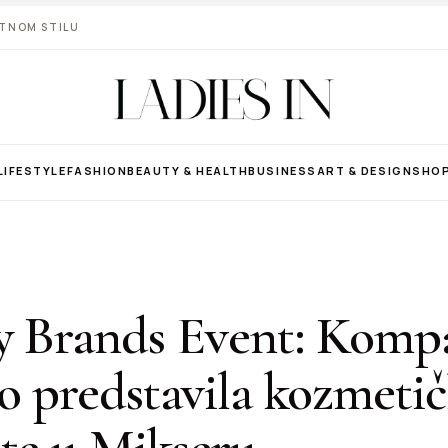
VOTNOM STILU
LIFESTYLE
FASHION
BEAUTY & HEALTH
BUSINESS
ART & DESIGN
SHO
y Brands Event: Komp
o predstavila kozmeti
ete u Mikseru