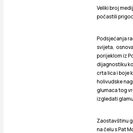
Veliki broj med
počastili prig
Podsjećanja ra
svijeta, osnov
porijeklom iz P
dijagnostiku ko
crta lica i boj
holivudske nagr
glumaca tog vr
izgledati glamu
Zaostavštinu go
na čelu s Pat M