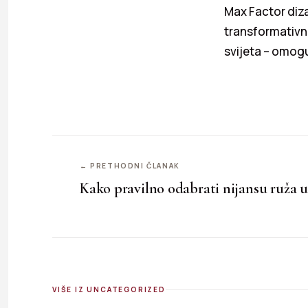
Max Factor diz
transformativne
svijeta – omogu
← PRETHODNI ČLANAK
Kako pravilno odabrati nijansu ruža 
VIŠE IZ UNCATEGORIZED