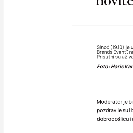
Sinoć (19.10) j
Brands Event”, n
Prisutni su uživ
Foto: Haris K
Moderator je bil
pozdravile su i
dobrodošlicu i