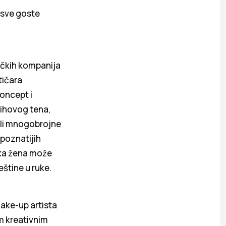
u sve goste
ičkih kompanija
tičara
oncept i
jihovog tena,
bili mnogobrojne
jpoznatijih
aka žena može
eštine u ruke.
ake-up artista
m kreativnim