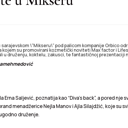
e u sarajevskom \”Mikseru\” pod palicom kompanije Orbico o
a kojem su promovirani kozmetički noviteti Max factor i Life
ali u druženju, koktelu, zakusci, te fantastičnoj prezentaciji
aramehmedović
a Erna Saljević, poznatija kao “Diva’s back”, a pored nje s
 brand menadžerice Nejla Manov i Ajla Silajdžić, koje su s
 ugodno druženje.