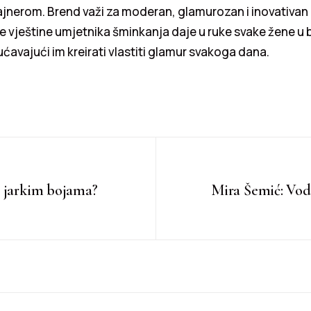
ajnerom. Brend važi za moderan, glamurozan i inovativan
 vještine umjetnika šminkanja daje u ruke svake žene u b
ćavajući im kreirati vlastiti glamur svakoga dana.
u jarkim bojama?
Mira Šemić: Voda