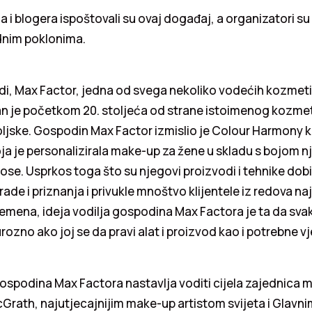
ija i blogera ispoštovali su ovaj događaj, a organizatori s
odnim poklonima.
di, Max Factor, jedna od svega nekoliko vodećih kozmet
an je početkom 20. stoljeća od strane istoimenog kozme
oljske. Gospodin Max Factor izmislio je Colour Harmony k
ja je personalizirala make-up za žene u skladu s bojom n
e kose. Usprkos toga što su njegovi proizvodi i tehnike do
ade i priznanja i privukle mnoštvo klijentele iz redova na
emena, ideja vodilja gospodina Max Factora je ta da sv
rozno ako joj se da pravi alat i proizvod kao i potrebne vj
spodina Max Factora nastavlja voditi cijela zajednica m
cGrath, najutjecajnijim make-up artistom svijeta i Glavni