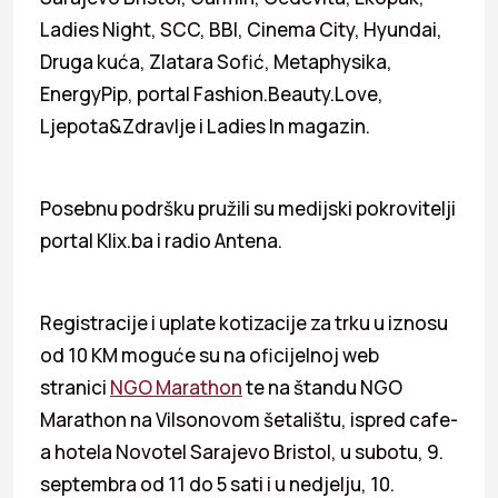
Ladies Night, SCC, BBI, Cinema City, Hyundai,
Druga kuća, Zlatara Sofić, Metaphysika,
EnergyPip, portal Fashion.Beauty.Love,
Ljepota&Zdravlje i Ladies In magazin.
Posebnu podršku pružili su medijski pokrovitelji
portal Klix.ba i radio Antena.
Registracije i uplate kotizacije za trku u iznosu
od 10 KM moguće su na oficijelnoj web
stranici
NGO Marathon
te na štandu NGO
Marathon na Vilsonovom šetalištu, ispred cafe-
a hotela Novotel Sarajevo Bristol, u subotu, 9.
septembra od 11 do 5 sati i u nedjelju, 10.