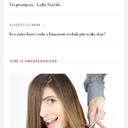
Tri pitanja za… Lejlu Turčilo
SLJEDEĆI ČLANAK →
Evo zašto biste vodu s limunom trebali piti svaki dan?
VIŠE IZ UNCATEGORIZED