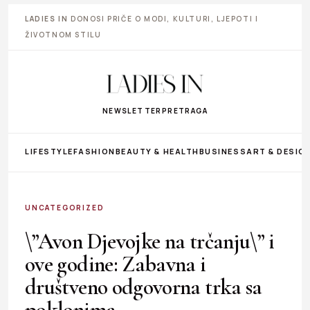
LADIES IN
DONOSI PRIČE O MODI, KULTURI, LJEPOTI I
ŽIVOTNOM STILU
NEWSLETTER
PRETRAGA
LIFESTYLE
FASHION
BEAUTY & HEALTH
BUSINESS
ART & DESIG
UNCATEGORIZED
\”Avon Djevojke na trčanju\” i
ove godine: Zabavna i
društveno odgovorna trka sa
poklonima