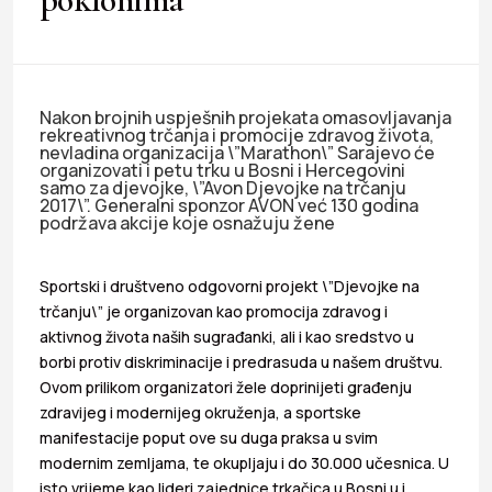
Nakon brojnih uspješnih projekata omasovljavanja
rekreativnog trčanja i promocije zdravog života,
nevladina organizacija \”Marathon\” Sarajevo će
organizovati i petu trku u Bosni i Hercegovini
samo za djevojke, \”Avon Djevojke na trčanju
2017\”. Generalni sponzor AVON već 130 godina
podržava akcije koje osnažuju žene
Sportski i društveno odgovorni projekt \”Djevojke na
trčanju\” je organizovan kao promocija zdravog i
aktivnog života naših sugrađanki, ali i kao sredstvo u
borbi protiv diskriminacije i predrasuda u našem društvu.
Ovom prilikom organizatori žele doprinijeti građenju
zdravijeg i modernijeg okruženja, a sportske
manifestacije poput ove su duga praksa u svim
modernim zemljama, te okupljaju i do 30.000 učesnica. U
isto vrijeme kao lideri zajednice trkačica u Bosni u i