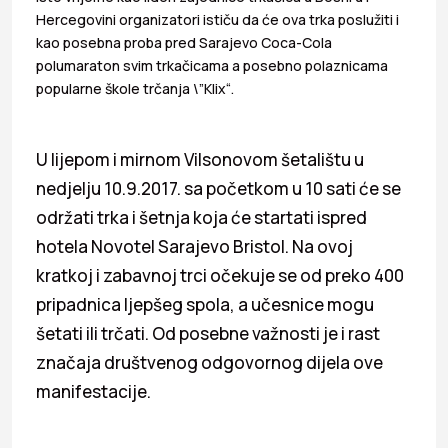
Hercegovini organizatori ističu da će ova trka poslužiti i
kao posebna proba pred Sarajevo Coca-Cola
polumaraton svim trkačicama a posebno polaznicama
popularne škole trčanja \”Klix“.
U lijepom i mirnom Vilsonovom šetalištu u
nedjelju 10.9.2017. sa početkom u 10 sati će se
održati trka i šetnja koja će startati ispred
hotela Novotel Sarajevo Bristol. Na ovoj
kratkoj i zabavnoj trci očekuje se od preko 400
pripadnica ljepšeg spola, a učesnice mogu
šetati ili trčati. Od posebne važnosti je i rast
značaja društvenog odgovornog dijela ove
manifestacije.