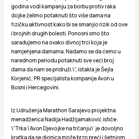
godina vodi kampanju za borbu protiv raka
dojke želimo potaknuti što više dama na
fizičku aktivnost kako bi se smanjio rizik od ove
i brojnih drugih bolesti. Ponosni smo što
sarađujemo na ovako divnoj trci koja je
namjenjena damama. Nadamo se da ćemo u
narednom periodu potaknuti sve veći broj
dama da nam se pridruži.\”, istakla je Šejla
Korjenić, PR specijalista kompanije Avon u
Bosni i Hercegovini.
Iz Udruženja Marathon Sarajevo projektna
menadžerica Nadija Hadžijamaković ističe:
\”Trka \’Avon Djevojke na trčanju\’ je dovoljno
kratka da se dionica može brzo preći i šetnjom,