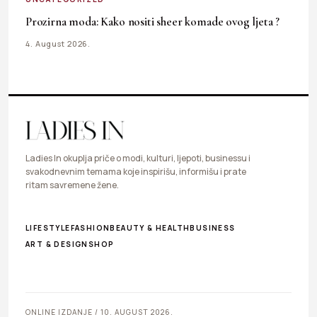
Prozirna moda: Kako nositi sheer komade ovog ljeta ?
4. August 2026.
Ladies In okuplja priče o modi, kulturi, ljepoti, businessu i
svakodnevnim temama koje inspirišu, informišu i prate
ritam savremene žene.
LIFESTYLE
FASHION
BEAUTY & HEALTH
BUSINESS
ART & DESIGN
SHOP
ONLINE IZDANJE / 10. AUGUST 2026.