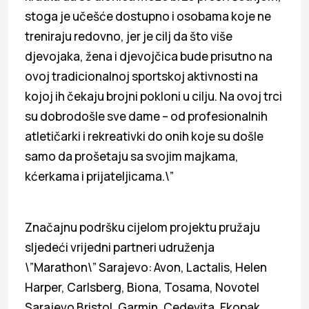
stoga je učešće dostupno i osobama koje ne
treniraju redovno, jer je cilj da što više
djevojaka, žena i djevojčica bude prisutno na
ovoj tradicionalnoj sportskoj aktivnosti na
kojoj ih čekaju brojni pokloni u cilju. Na ovoj trci
su dobrodošle sve dame – od profesionalnih
atletičarki i rekreativki do onih koje su došle
samo da prošetaju sa svojim majkama,
kćerkama i prijateljicama.\”
Značajnu podršku cijelom projektu pružaju
sljedeći vrijedni partneri udruženja
\”Marathon\” Sarajevo: Avon, Lactalis, Helen
Harper, Carlsberg, Biona, Tosama, Novotel
Sarajevo Bristol, Garmin, Cedevita, Ekopak,