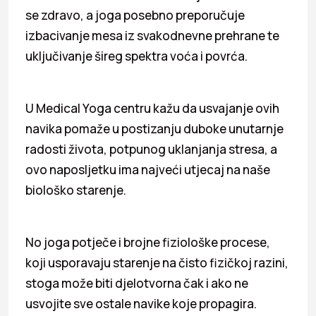
se zdravo, a joga posebno preporučuje
izbacivanje mesa iz svakodnevne prehrane te
uključivanje šireg spektra voća i povrća.
U Medical Yoga centru kažu da usvajanje ovih
navika pomaže u postizanju duboke unutarnje
radosti života, potpunog uklanjanja stresa, a
ovo naposljetku ima najveći utjecaj na naše
biološko starenje.
No joga potječe i brojne fiziološke procese,
koji usporavaju starenje na čisto fizičkoj razini,
stoga može biti djelotvorna čak i ako ne
usvojite sve ostale navike koje propagira.