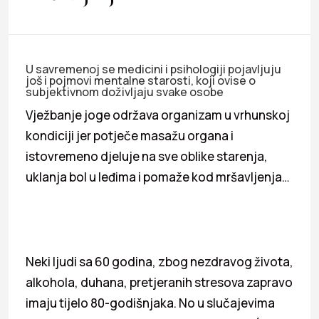
U savremenoj se medicini i psihologiji pojavljuju
još i pojmovi mentalne starosti, koji ovise o
subjektivnom doživljaju svake osobe
Vježbanje joge održava organizam u vrhunskoj
kondiciji jer potječe masažu organa i
istovremeno djeluje na sve oblike starenja,
uklanja bol u leđima i pomaže kod mršavljenja…
Neki ljudi sa 60 godina, zbog nezdravog života,
alkohola, duhana, pretjeranih stresova zapravo
imaju tijelo 80-godišnjaka. No u slučajevima