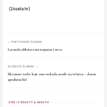
(24sata.hr)
← PRETHODNI ČLANAK
Lavanda ublažava menopauzu i stres
SLJEDEĆI ČLANAK →
Skromne torbe koje smo nekada nosile na tržnicu – danas
apsolutni hit!
VIŠE IZ BEAUTY & HEALTH