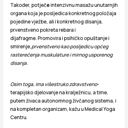
Također, potječ
e
intenzivnu masažu unutarnjih
organa koja je posljedica konkretnog položaja
pojedine vježbe, ali i konkretnog disanja,
prvenstveno pokreta rebara i
dijafragme. Promovira i psihičko opuštanje i
smirenje
,prvenstveno kao posljedicu općeg
rasterećenja muskulature i mirnog usporenog
disanja.
Osim toga, ima višestruko zdravstveno
-
terapijsko djelovanje na kralježnicu, a time,
putem živaca autonomnog živčanog sistema, i
na kompletan organizam, kažu u Medical Yoga
Centru.