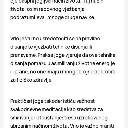
cjelokupni jogijski način života
.
Taj način
života, osim redovnog vježbanja,
podrazumijeva i mnoge druge navike.
Vrlo je važno usredotočiti se na pravilno
disanje te vježbati tehnike disanja ili
pranayame. Praksa joge vjeruje da ove tehnike
disanja pomažu u asimiliranju životne energije
ili prane, no one imaju i mnogobrojne dobrobiti
za fizičko zdravlje.
Praktičari joge također ističu važnost
svakodnevne meditacije kao sredstva za
smirivanje i otpuštanjestresa uzrokovanog
ubrzanim načinom života
.
Vrlo je važno hraniti