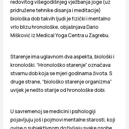
redovitog višegodišnjeg vježbanja joge (uz
pridružene tehnike disanja i meditacije)
biološka dob takvih ljudi je fizički i mentalno
vrlo blizu hronološke, objašnjava Dario
Mišković iz Medical Yoga Centra u Zagrebu.
Starenje ima uglavnom dva aspekta, biološki i
kronološki. “Hronološko starenje” označava
stvarnu dob koja se mjeri godinama života. S
druge strane, “biološko starenje organizma”
uvijek je nešto starije od hronološke dobi.
U savremenoj se medicini i psihologiji
pojavljuju još i pojmovi mentalne starosti, koji
ovise o subjektivnom doživljaju svake osobe.