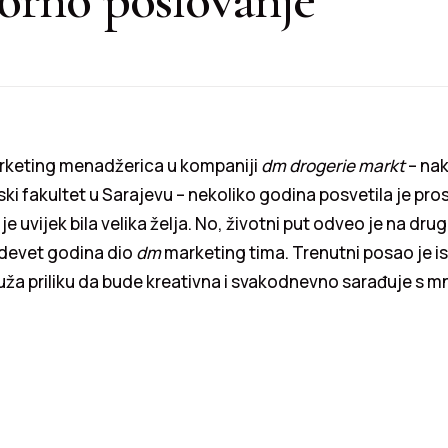
arketing menadžerica u kompaniji
dm drogerie markt
– nak
ski fakultet u Sarajevu – nekoliko godina posvetila je prosv
je uvijek bila velika želja. No, životni put odveo je na drug
 devet godina dio
dm
marketing tima. Trenutni posao je is
uža priliku da bude kreativna i svakodnevno sarađuje s m