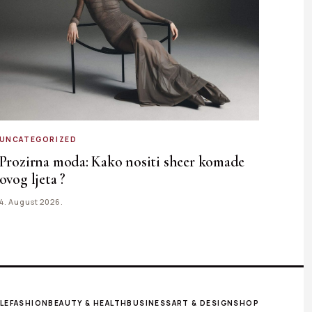
UNCATEGORIZED
Prozirna moda: Kako nositi sheer komade
ovog ljeta ?
4. August 2026.
LE
FASHION
BEAUTY & HEALTH
BUSINESS
ART & DESIGN
SHOP