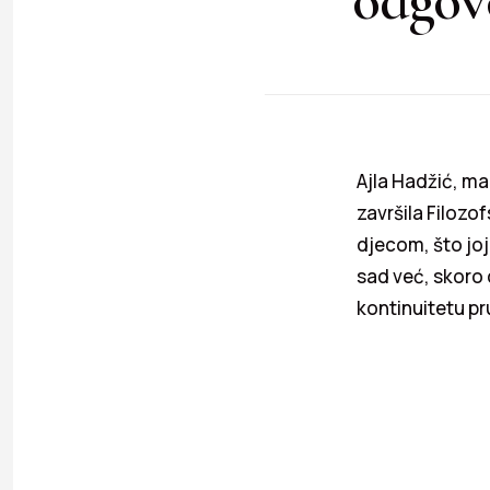
Ajla Hadžić, m
završila Filozof
djecom, što joj 
sad već, skoro
kontinuitetu pr