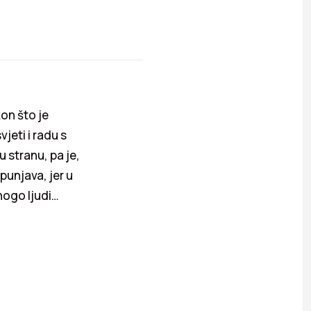
on što je
jeti i radu s
u stranu, pa je,
punjava, jer u
nogo ljudi…