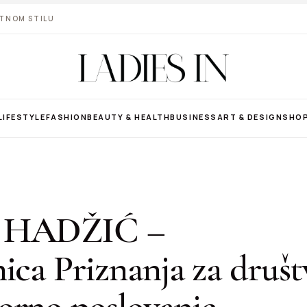
VOTNOM STILU
LIFESTYLE
FASHION
BEAUTY & HEALTH
BUSINESS
ART & DESIGN
SHO
 HADŽIĆ –
ica Priznanja za druš
orno poslovanje