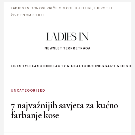
LADIES IN
DONOSI PRIČE O MODI, KULTURI, LJEPOTI I
ŽIVOTNOM STILU
NEWSLETTER
PRETRAGA
LIFESTYLE
FASHION
BEAUTY & HEALTH
BUSINESS
ART & DESIG
UNCATEGORIZED
7 najvažnijih savjeta za kućno
farbanje kose