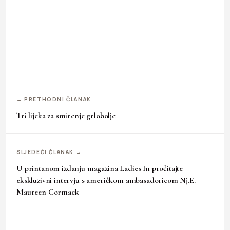
← PRETHODNI ČLANAK
Tri lijeka za smirenje grlobolje
SLJEDEĆI ČLANAK →
U printanom izdanju magazina Ladies In pročitajte
ekskluzivni intervju s američkom ambasadoricom Nj.E.
Maureen Cormack