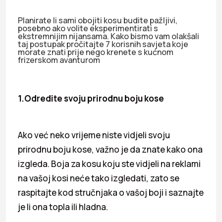
Planirate li sami obojiti kosu budite pažljivi,
posebno ako volite eksperimentirati s
ekstremnijim nijansama. Kako bismo vam olakšali
taj postupak pročitajte 7 korisnih savjeta koje
morate znati prije nego krenete s kućnom
frizerskom avanturom
1.Odredite svoju prirodnu boju kose
Ako već neko vrijeme niste vidjeli svoju
prirodnu boju kose, važno je da znate kako ona
izgleda. Boja za kosu koju ste vidjeli na reklami
na vašoj kosi neće tako izgledati, zato se
raspitajte kod stručnjaka o vašoj boji i saznajte
je li ona topla ili hladna.