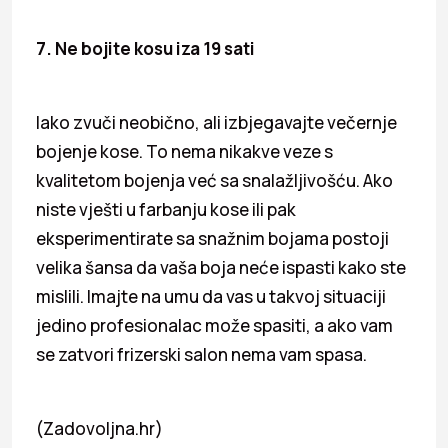
7. Ne bojite kosu iza 19 sati
Iako zvuči neobično, ali izbjegavajte večernje
bojenje kose. To nema nikakve veze s
kvalitetom bojenja već sa snalažljivošću. Ako
niste vješti u farbanju kose ili pak
eksperimentirate sa snažnim bojama postoji
velika šansa da vaša boja neće ispasti kako ste
mislili. Imajte na umu da vas u takvoj situaciji
jedino profesionalac može spasiti, a ako vam
se zatvori frizerski salon nema vam spasa.
(Zadovoljna.hr)