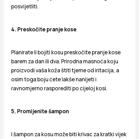
posvijetliti.
4. Preskočite pranje kose
Planirate li bojiti kosu preskočite pranje kose
barem za dan ili dva. Prirodna masnoća koju
proizvodi vaša koža štiti tjeme od iritacija, a
osim toga boju ćete lakše nanijeti i
ravnomjerno rasporediti po cijeloj kosi.
5. Promijenite šampon
I šampon za kosu može biti krivac za kratki vijek