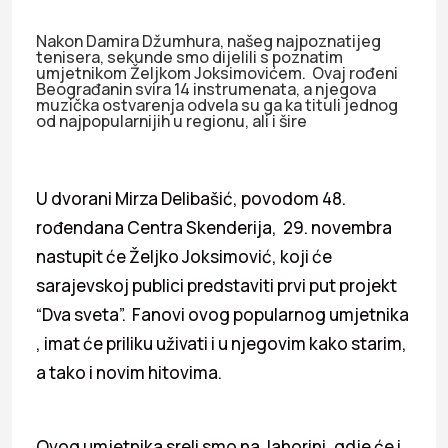
Nakon Damira Džumhura, našeg najpoznatijeg
tenisera, sekunde smo dijelili s poznatim
umjetnikom Željkom Joksimovićem. Ovaj rođeni
Beograđanin svira 14 instrumenata, a njegova
muzička ostvarenja odvela su ga ka tituli jednog
od najpopularnijih u regionu, ali i šire
U dvorani Mirza Delibašić, povodom 48.
rođendana Centra Skenderija, 29. novembra
nastupit će Željko Joksimović, koji će
sarajevskoj publici predstaviti prvi put projekt
“Dva sveta”. Fanovi ovog popularnog umjetnika
, imat će priliku uživati i u njegovim kako starim,
a tako i novim hitovima.
Ovog umjetnika sreli smo na Jahorini, gdje će i