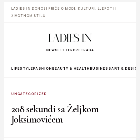
LADIES IN
DONOSI PRIČE O MODI, KULTURI, LJEPOTI I
ŽIVOTNOM STILU
NEWSLETTER
PRETRAGA
LIFESTYLE
FASHION
BEAUTY & HEALTH
BUSINESS
ART & DESIG
UNCATEGORIZED
208 sekundi sa Željkom
Joksimovićem