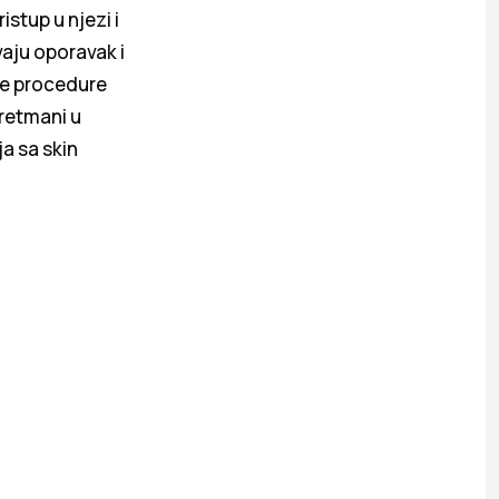
istup u njezi i
vaju oporavak i
ije procedure
tretmani u
a sa skin