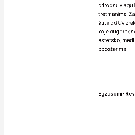
prirodnu vlagu i
tretmanima. Za 
štite od UV zra
koje dugoročno 
estetskoj medic
boosterima.
Egzosomi: Revo