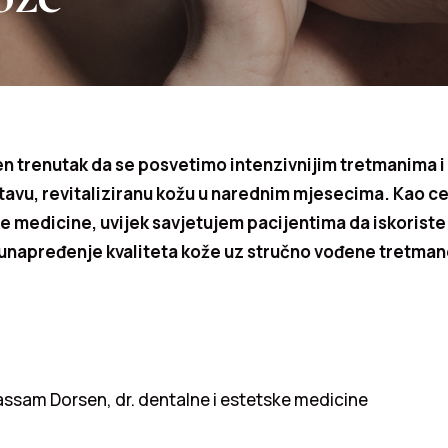
en trenutak da se posvetimo intenzivnijim tretmanima 
tavu, revitaliziranu kožu u narednim mjesecima. Kao cer
e medicine, uvijek savjetujem pacijentima da iskoriste
 unapređenje kvaliteta kože uz stručno vođene tretman
ssam Dorsen, dr. dentalne i estetske medicine