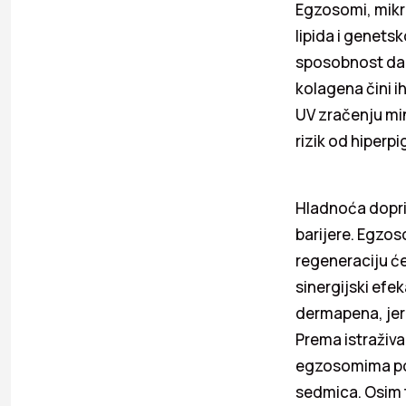
Egzosomi, mikr
lipida i genets
sposobnost da 
kolagena čini i
UV zračenju min
rizik od hiperpi
Hladnoća dopri
barijere. Egzos
regeneraciju ćel
sinergijski efe
dermapena, jer 
Prema istraživ
egzosomima pov
sedmica. Osim t