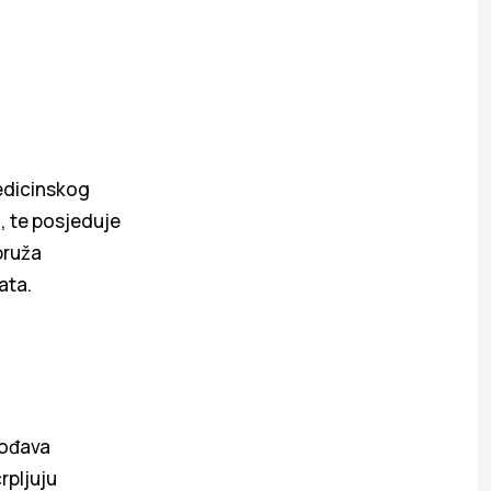
edicinskog
u, te posjeduje
pruža
ata.
gođava
rpljuju