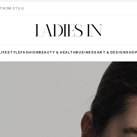
VOTNOM STILU
LIFESTYLE
FASHION
BEAUTY & HEALTH
BUSINESS
ART & DESIGN
SHO