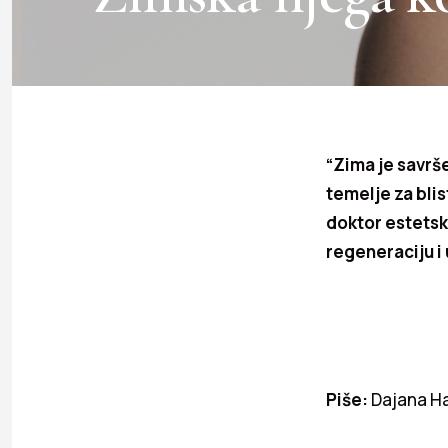
“Zima je savrš
temelje za blis
doktor estetsk
regeneraciju i
Piše:
Dajana Ha