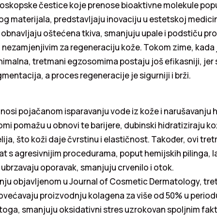
oskopske čestice koje prenose bioaktivne molekule popu
kog materijala, predstavljaju inovaciju u estetskoj medicin
obnavljaju oštećena tkiva, smanjuju upale i podstiču pr
h nezamjenjivim za regeneraciju kože. Tokom zime, kada 
imalna, tretmani egzosomima postaju još efikasniji, jer
gmentacija, a proces regeneracije je sigurniji i brži.
nosi pojačanom isparavanju vode iz kože i narušavanju h
omi pomažu u obnovi te barijere, dubinski hidratiziraju ko
ija, što koži daje čvrstinu i elastičnost. Također, ovi tre
kat s agresivnijim procedurama, poput hemijskih pilinga, la
ubrzavaju oporavak, smanjuju crvenilo i otok.
anju objavljenom u Journal of Cosmetic Dermatology, tre
ećavaju proizvodnju kolagena za više od 50% u periodu
oga, smanjuju oksidativni stres uzrokovan spoljnim fakt