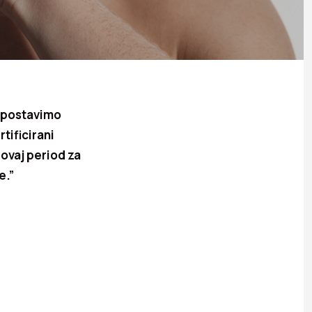
i postavimo
tificirani
 ovaj period za
e.”