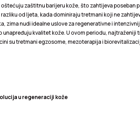
 oštećuju zaštitnu barijeru kože, što zahtijeva poseban pr
razliku od ljeta, kada dominiraju tretmani koji ne zahtije
ka, zima nudi idealne uslove za regenerativne i intenzivn
unapređuju kvalitet kože. U ovom periodu, najtraženiji 
ini su tretmani egzosome, mezoterapija i biorevitalizacij
lucija u regeneraciji kože