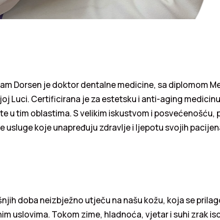
sam Dorsen je doktor dentalne medicine, sa diplomom M
joj Luci. Certificirana je za estetsku i anti-aging medicin
ate u tim oblastima. S velikim iskustvom i posvećenošću, 
e usluge koje unapređuju zdravlje i ljepotu svojih pacijen
njih doba neizbježno utječu na našu kožu, koja se prila
jnim uslovima. Tokom zime, hladnoća, vjetar i suhi zrak isc