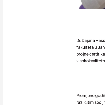
Dr. Dajana Has
fakulteta u Ban
brojne certifik
visokokvalitetn
Promjene godiš
različitim spol