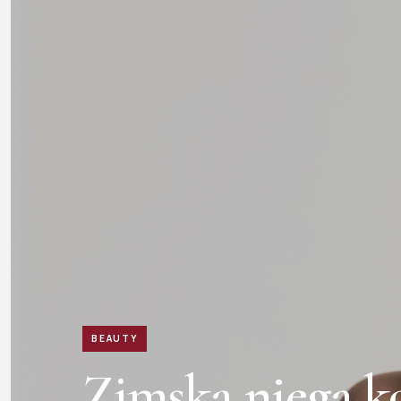
BEAUTY
Zimska njega k