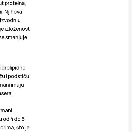
t proteina,
i. Njihova
oizvodnju
je izloženost
 se smanjuje
idrolipidne
žu i podstiču
tmani imaju
sera i
tmani
 od 4 do 6
orima, što je