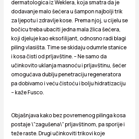
dermatologica iz Weklera, koja smatra da je
dodavanje malo šećera u šampon najbolji trik
za ljepotu i zdravlje kose. Prema njoj, u cijelu se
bočicu treba ubaciti jedna mala žlica šećera,
koji djeluje kao eksofilijant, odnosno radi blagi
piling vlasišta. Time se skidaju odumrle stanice
i kosa čisti od prljavštine. – Ne samo da
učinkovito uklanja masnoću i prljavštinu, šećer
omogućava dublju penetraciju regeneratora
pa dobivamo i veću čistoću i bolju hidratizaciju
– kaže Fusco.
Objašnjava kako bez povremenog pilinga kosa
postaje \”zagušena\” prljavštinom, pa sporije i
teže raste. Drugi učinkoviti trikovi koje