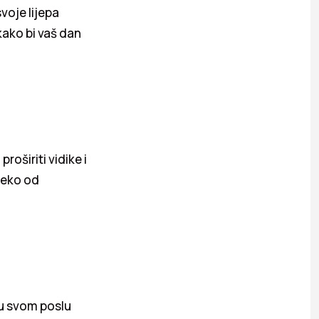
voje lijepa
kako bi vaš dan
oširiti vidike i
leko od
i u svom poslu