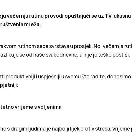
oju večernju rutinu provodi opuštajući se uz TV, ukusnu
društvenih mreža.
ovakvom rutinom sebe svrstava u prosjek. No, večernja rut
razlikuje se od naše svakodnevne, a nije je teško postići.
ati produktivniji i uspješniji u svemu što radite, donosimo
pješniji:
itetno vrijeme s voljenima
me s dragim ljudima je najbolji lijek protiv stresa. Vrijeme