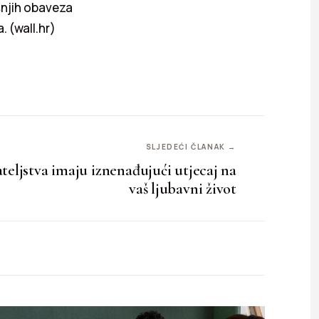
šnjih obaveza
. (wall.hr)
SLJEDEĆI ČLANAK →
ateljstva imaju iznenađujući utjecaj na
vaš ljubavni život