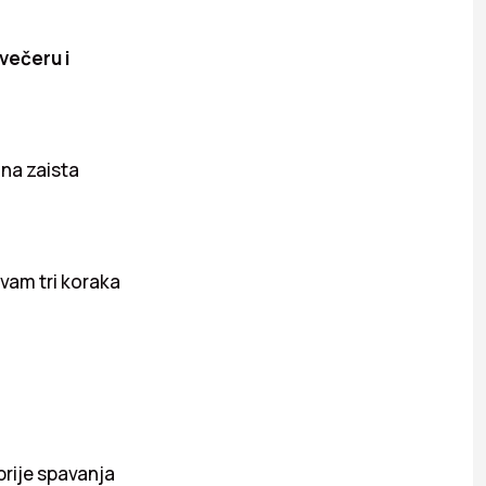
 večeru i
ina zaista
 vam tri koraka
 prije spavanja