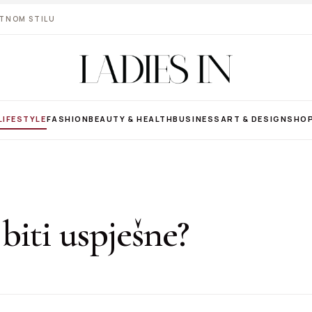
VOTNOM STILU
LIFESTYLE
FASHION
BEAUTY & HEALTH
BUSINESS
ART & DESIGN
SHO
 biti uspješne?