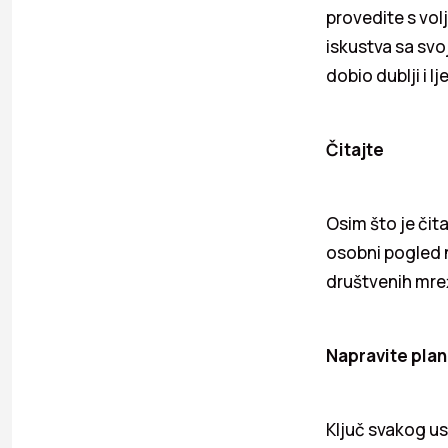
provedite s vol
iskustva sa svo
dobio dublji i l
Čitajte
Osim što je čit
osobni pogled n
društvenih mrež
Napravite plan
Ključ svakog usp