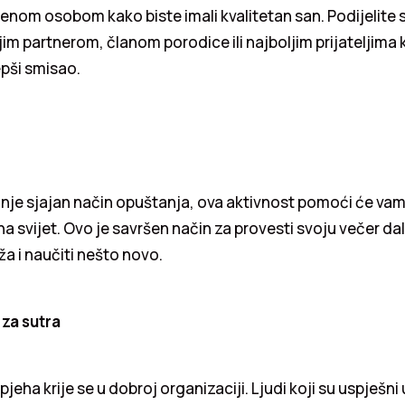
jenom osobom kako biste imali kvalitetan san. Podijelite s
jim partnerom, članom porodice ili najboljim prijateljima 
jepši smisao.
anje sjajan način opuštanja, ova aktivnost pomoći će vam pr
a svijet. Ovo je savršen način za provesti svoju večer da
a i naučiti nešto novo.
 za sutra
jeha krije se u dobroj organizaciji. Ljudi koji su uspješn