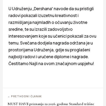
U Udruženju „Dershana“ navode da su pristigli
radovi pokazali izuzetnu kreativnost i
razmišljanja najmlađih o očuvanju životne
sredine, te su izrazili zadovoljstvo
interesovanjem koje su učenici pokazali za ovu
temu. Svečana dodjela nagrada održana je u
prostorijama Udruženja, gdje su proglašeni
najbolji radovi i uručene diplome i nagrade.
Čestitamo Najli na ovom značajnom uspjehu!
← PRETHODNI ČLANAK
MUST HAVE priznanja za 2026. godinu: Standard tržišne