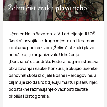
Želim čist zrak i plavo nebo
Učenica Najla Bezdrob iz IV-1 odjeljenja JU OŠ
“Aneks”, osvojila je drugo mjesto na literarnom
konkursu pod nazivom „Želim čist zrak i plavo
nebo“, koji je organizovalo Udruženje
„Dershana“ uz podršku Federalnog ministarstva
obrazovanja i nauke. Konkurs je okupio učenike
osnovnih škola iz cijele Bosne i Hercegovine, a
cilj mu je bio da kroz dječiju maštu i pisanu riječ
podstakne razmišljanje o važnosti zaštite
okoliša i čistog zraka.