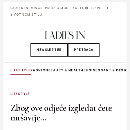
LADIES IN
DONOSI PRIČE O MODI, KULTURI, LJEPOTI I
ŽIVOTNOM STILU
NEWSLETTER
PRETRAGA
LIFESTYLE
FASHION
BEAUTY & HEALTH
BUSINESS
ART & DESIG
LIFESTYLE
Zbog ove odjeće izgledat ćete
mršavije…