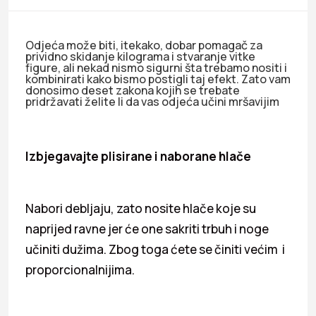
Odjeća može biti, itekako, dobar pomagač za
prividno skidanje kilograma i stvaranje vitke
figure, ali nekad nismo sigurni šta trebamo nositi i
kombinirati kako bismo postigli taj efekt. Zato vam
donosimo deset zakona kojih se trebate
pridržavati želite li da vas odjeća učini mršavijim
Izbjegavajte plisirane i naborane hlače
Nabori debljaju, zato nosite hlače koje su
naprijed ravne jer će one sakriti trbuh i noge
učiniti dužima. Zbog toga ćete se činiti većim i
proporcionalnijima.