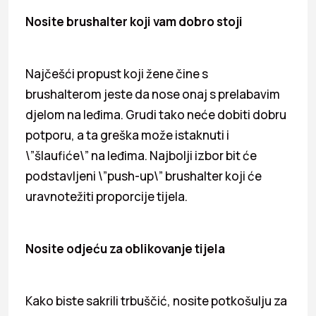
Nosite brushalter koji vam dobro stoji
Najčešći propust koji žene čine s
brushalterom jeste da nose onaj s prelabavim
djelom na leđima. Grudi tako neće dobiti dobru
potporu, a ta greška može istaknuti i
\”šlaufiće\” na leđima. Najbolji izbor bit će
podstavljeni \”push-up\” brushalter koji će
uravnotežiti proporcije tijela.
Nosite odjeću za oblikovanje tijela
Kako biste sakrili trbuščić, nosite potkošulju za