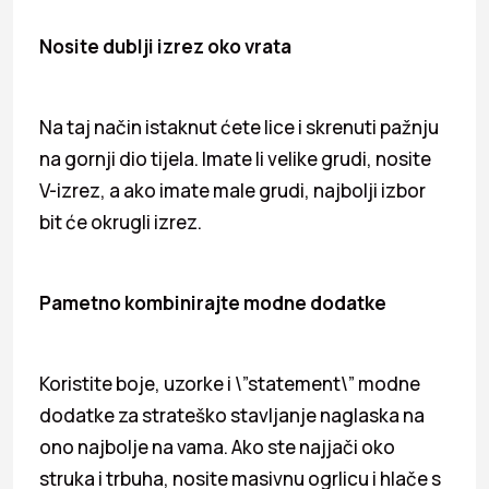
Nosite dublji izrez oko vrata
Na taj način istaknut ćete lice i skrenuti pažnju
na gornji dio tijela. Imate li velike grudi, nosite
V-izrez, a ako imate male grudi, najbolji izbor
bit će okrugli izrez.
Pametno kombinirajte modne dodatke
Koristite boje, uzorke i \”statement\” modne
dodatke za strateško stavljanje naglaska na
ono najbolje na vama. Ako ste najjači oko
struka i trbuha, nosite masivnu ogrlicu i hlače s