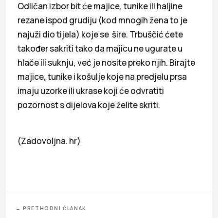
Odličan izbor bit će majice, tunike ili haljine
rezane ispod grudiju (kod mnogih žena to je
najuži dio tijela) koje se šire. Trbuščić ćete
također sakriti tako da majicu ne ugurate u
hlače ili suknju, već je nosite preko njih. Birajte
majice, tunike i košulje koje na predjelu prsa
imaju uzorke ili ukrase koji će odvratiti
pozornost s dijelova koje želite skriti.
(Zadovoljna. hr)
← PRETHODNI ČLANAK