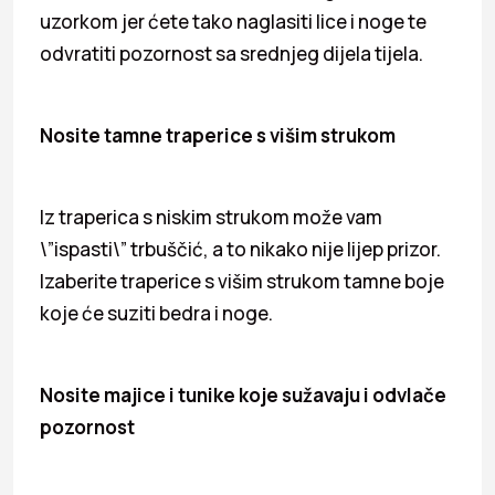
uzorkom jer ćete tako naglasiti lice i noge te
odvratiti pozornost sa srednjeg dijela tijela.
Nosite tamne traperice s višim strukom
Iz traperica s niskim strukom može vam
\”ispasti\” trbuščić, a to nikako nije lijep prizor.
Izaberite traperice s višim strukom tamne boje
koje će suziti bedra i noge.
Nosite majice i tunike koje sužavaju i odvlače
pozornost