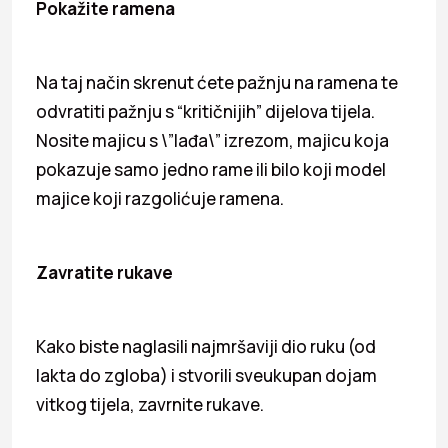
Pokažite ramena
Na taj način skrenut ćete pažnju na ramena te
odvratiti pažnju s “kritičnijih” dijelova tijela.
Nosite majicu s \”lađa\” izrezom, majicu koja
pokazuje samo jedno rame ili bilo koji model
majice koji razgolićuje ramena.
Zavratite rukave
Kako biste naglasili najmršaviji dio ruku (od
lakta do zgloba) i stvorili sveukupan dojam
vitkog tijela, zavrnite rukave.