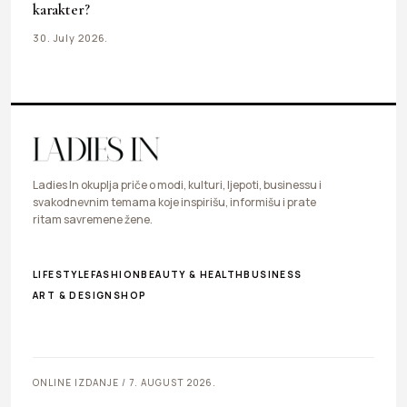
karakter?
30. July 2026.
Ladies In okuplja priče o modi, kulturi, ljepoti, businessu i
svakodnevnim temama koje inspirišu, informišu i prate
ritam savremene žene.
LIFESTYLE
FASHION
BEAUTY & HEALTH
BUSINESS
ART & DESIGN
SHOP
ONLINE IZDANJE / 7. AUGUST 2026.