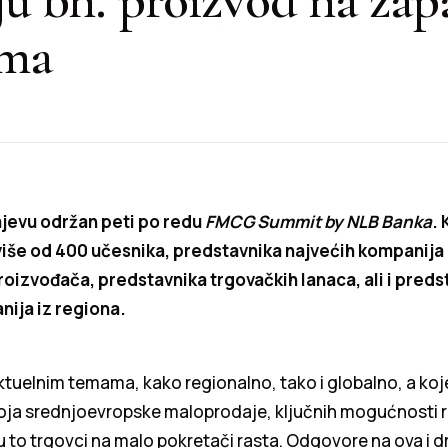
ima
ajevu održan peti po redu
FMCG Summit by NLB Banka
. 
više od 400 učesnika, predstavnika najvećih kompanija 
roizvođača, predstavnika trgovačkih lanaca, ali i preds
ija iz regiona.
ktuelnim temama, kako regionalno, tako i globalno, a koje
voja srednjoevropske maloprodaje, ključnih mogućnosti r
 su to trgovci na malo pokretači rasta. Odgovore na ova i d