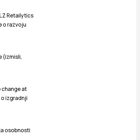
LZ Retailytics
e o razvoju
 (izmisli,
e change at
 o izgradnji
ja osobnosti