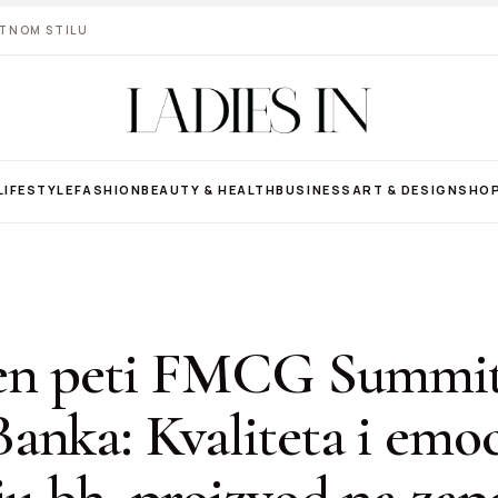
VOTNOM STILU
LIFESTYLE
FASHION
BEAUTY & HEALTH
BUSINESS
ART & DESIGN
SHO
en peti FMCG Summit
nka: Kvaliteta i emoc
ju bh. proizvod na za