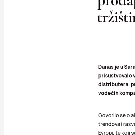
tržišt
Danas je u Sar
prisustvovalo 
distributera, p
vodećih kompan
Govorilo se o a
trendova i raz
Evropi, te koji