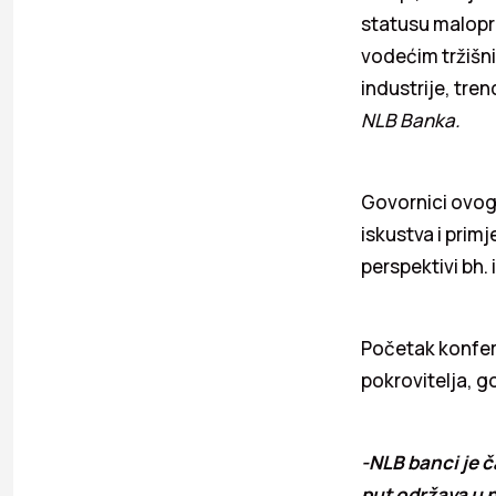
statusu malopro
vodećim tržišni
industrije, tre
NLB Banka.
Govornici ovog 
iskustva i primj
perspektivi bh.
Početak konfer
pokrovitelja, g
-NLB banci je č
put održava u n