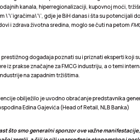
dajnih kanala, hiperregionalizaciji, kupovnoj moći, tržišn
m \’\’igračima\’\’, gdje je BiH danas i šta su potencijal
ndovi i zdrava životna sredina, moglo se čuti na petom
FMC
prestižnog događaja poznati su i priznati eksperti koji su
ere iz prakse značajne za FMCG industriju, a o temi intern
 industrije na zapadnim tržištima.
encije obilježilo je uvodno obraćanje predstavnika gene
ospodina Edina Gajevića (Head of Retail, NLB Banka)
ast što smo generalni sponzor ove važne manifestacije, 
ašoj zemlji, a čiji je cilj unapređenje ekonomskog i pos