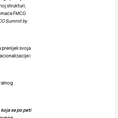
oj strukturi,
i domaće FMCG
G Summit by
 prenijeli svoja
acionalizacije i
ralnog
koja se po peti
lovnog