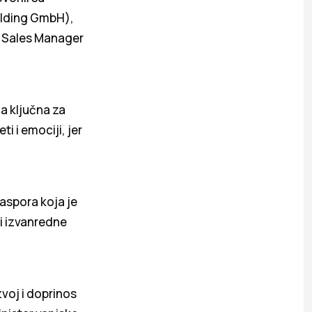
olding GmbH),
t Sales Manager
a ključna za
i i emociji, jer
jaspora koja je
 i izvanredne
voj i doprinos