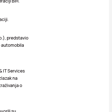
aciji BiH.
ciji.
o.), predstavio
e automobila
& IT Services
zlazak na
traživanja o
vorili su