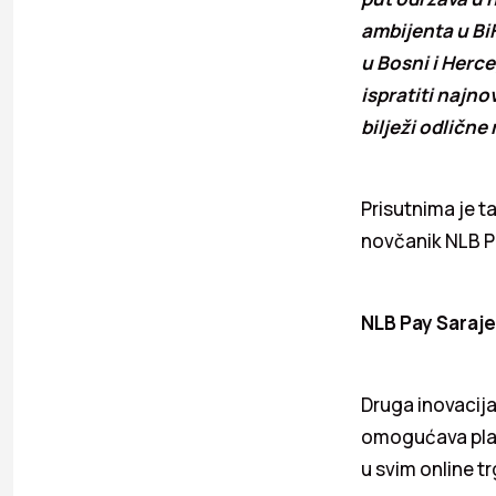
ambijenta u Bi
u Bosni i Herc
ispratiti najno
bilježi odlične
Prisutnima je t
novčanik NLB Pa
NLB Pay Saraje
Druga inovacija
omogućava plaća
u svim online t