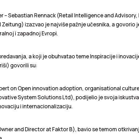
 – Sebastian Rennack (Retail Intelligence and Advisory, 
 Zeitung) izazvao je najviše pažnje učesnika, a govorio j
ralnoj i zapadnoj Evropi.
redavanja, a koji je obuhvatao teme Inspiracije i inovacije
riši) govorili su:
pert on Open innovation adoption, organisational cultur
ative System Solutions Ltd), podijelio je svoja iskustva
ovaciju i internacionalizaciju.
Owner and Director at Faktor B), bavio se temom otkrivan
a.