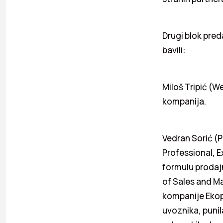
Drugi blok preda
bavili:
Miloš Tripić (W
kompanija.
Vedran Sorić (
Professional, E
formulu prodajn
of Sales and Ma
kompanije Ekopa
uvoznika, punil