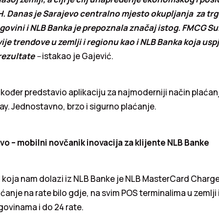
H. Danas je Sarajevo centralno mjesto okupljanja za trg
egovini i NLB Banka je prepoznala značaj istog. FMCG Sum
vije trendove u zemlji i regionu kao i NLB Banka koja uspj
 rezultate
–
istakao je Gajević.
akođer predstavio aplikaciju za najmoderniji način plaćan
y. Jednostavno, brzo i sigurno plaćanje.
vo – mobilni novčanik inovacija za klijente NLB Banke
 koja nam dolazi iz NLB Banke je NLB MasterCard Charge 
nje na rate bilo gdje, na svim POS terminalima u zemlji 
rgovinama i do 24 rate.