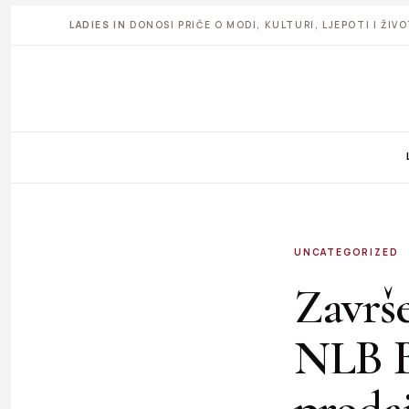
LADIES IN
DONOSI PRIČE O MODI, KULTURI, LJEPOTI I ŽI
UNCATEGORIZED
Završ
NLB Ba
proda