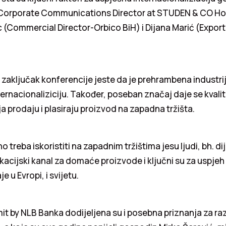
(Corporate Communications Director at STUDEN & CO H
 (Commercial Director-Orbico BiH) i Dijana Marić (Expor
 zaključak konferencije jeste da je prehrambena industrij
nternacionaliziciju. Također, poseban značaj daje se kvalitet
ja prodaju i plasiraju proizvod na zapadna tržišta.
 treba iskoristiti na zapadnim tržištima jesu ljudi, bh. di
kacijski kanal za domaće proizvode i ključni su za uspjeh
e u Evropi, i svijetu.
 by NLB Banka dodijeljena su i posebna priznanja za raz