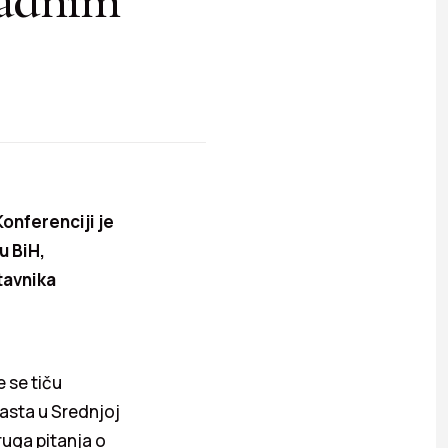
Konferenciji je
u BiH,
tavnika
 se tiču
asta u Srednjoj
ruga pitanja o