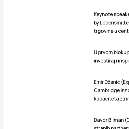
Keynote speaker
by Lebensmittel
trgovine u cent
U prvom bloku p
investiraj i inspi
Emir Džanić (Ex
Cambridge Innov
kapaciteta za in
Davor Bilman (
stranih partner