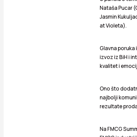
Nataša Pucar 
Jasmin Kukuljac
at Violeta).
Glavna poruka i
izvoz iz BiH i i
kvalitet i emoci
Ono što dodatno
najbolji komuni
rezultate prodaj
Na FMCG Summit