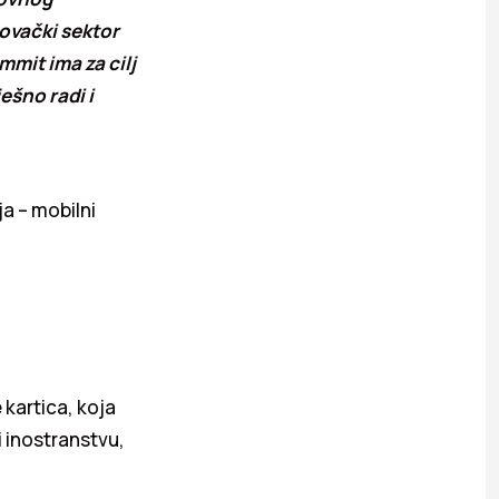
ovački sektor
mit ima za cilj
ešno radi i
ja – mobilni
kartica, koja
i inostranstvu,