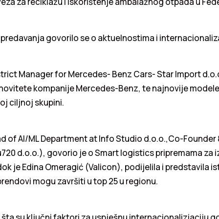
za za reciklažu i iskorištenje ambalažnog otpada u Feder
predavanja govorilo se o aktuelnostima i internacionaliza
strict Manager for Mercedes- Benz Cars- Star Import d.o.
 i novitete kompanije Mercedes-Benz, te najnovije model
j ciljnoj skupini.
d of AI/ML Department at Info Studio d.o.o.,Co-Founder 
20 d.o.o.), govorio je o Smart logistics pripremama za i
dok je Edina Omeragić (Valicon), podijelila i predstavila is
rendovi mogu završiti u top 25 u regionu.
šta su ključni faktori za uspješnu internacionaliziaciju go