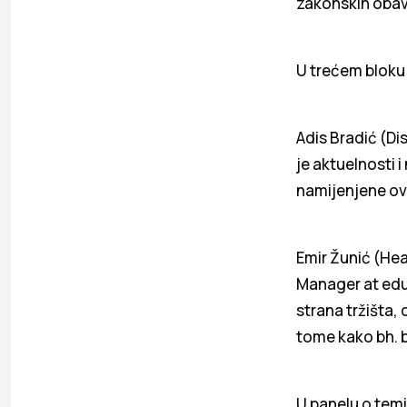
zakonskih obave
U trećem bloku 
Adis Bradić (Di
je aktuelnosti
namijenjene ovo
Emir Žunić (Hea
Manager at edu7
strana tržišta, 
tome kako bh. b
U panelu o temi 