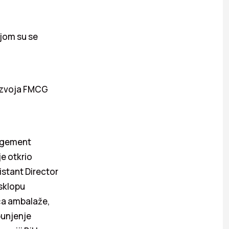
ojom su se
razvoja FMCG
nagement
e otkrio
istant Director
 sklopu
ača ambalaže,
punjenje