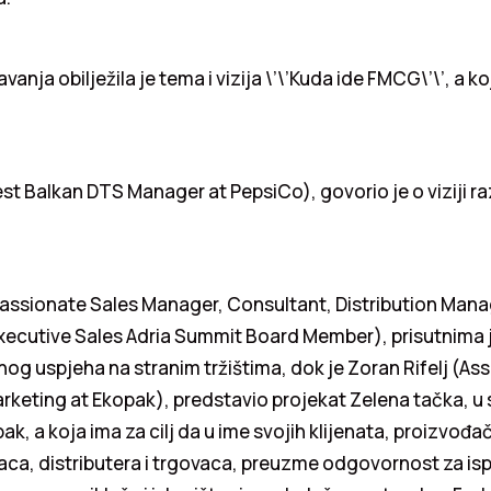
vanja obilježila je tema i vizija \’\’Kuda ide FMCG\’\’, a k
est Balkan DTS Manager at PepsiCo), govorio je o viziji 
Passionate Sales Manager, Consultant, Distribution Ma
xecutive Sales Adria Summit Board Member), prisutnima j
og uspjeha na stranim tržištima, dok je Zoran Rifelj (Ass
rketing at Ekopak), predstavio projekat Zelena tačka, u
k, a koja ima za cilj da u ime svojih klijenata, proizvođ
aca, distributera i trgovaca, preuzme odgovornost za is