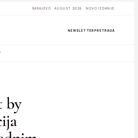
SARAJEVO · AUGUST 2026 · NOVO IZDANJE
NEWSLETTER
PRETRAGA
P
 by
ija
padnim