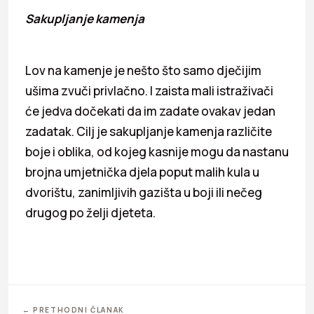
Sakupljanje kamenja
Lov na kamenje je nešto što samo dječijim
ušima zvuči privlačno. I zaista mali istraživači
će jedva dočekati da im zadate ovakav jedan
zadatak. Cilj je sakupljanje kamenja različite
boje i oblika, od kojeg kasnije mogu da nastanu
brojna umjetnička djela poput malih kula u
dvorištu, zanimljivih gazišta u boji ili nečeg
drugog po želji djeteta.
← PRETHODNI ČLANAK