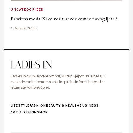
UNCATEGORIZED
Prozirna moda: Kako nositi sheer komade ovog ljeta ?
4. August 2026.
Ladies In okuplja priče o modi, kulturi, ljepoti, businessu i
svakodnevnim temama koje inspirišu, informišu i prate
ritam savremene žene.
LIFESTYLE
FASHION
BEAUTY & HEALTH
BUSINESS
ART & DESIGN
SHOP