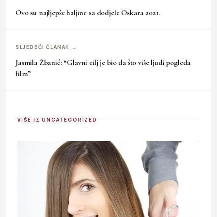
Ovo su najljepše haljine sa dodjele Oskara 2021.
SLJEDEĆI ČLANAK →
Jasmila Žbanić: “Glavni cilj je bio da što više ljudi pogleda
film”
VIŠE IZ UNCATEGORIZED