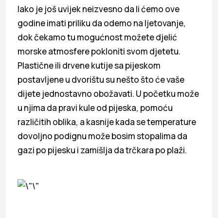
Iako je još uvijek neizvesno da li ćemo ove
godine imati priliku da odemo na ljetovanje,
dok čekamo tu mogućnost možete djelić
morske atmosfere pokloniti svom djetetu.
Plastične ili drvene kutije sa pijeskom
postavljene u dvorištu su nešto što će vaše
dijete jednostavno obožavati. U početku može
u njima da pravi kule od pijeska, pomoću
različitih oblika, a kasnije kada se temperature
dovoljno podignu može bosim stopalima da
gazi po pijesku i zamišlja da trčkara po plaži.