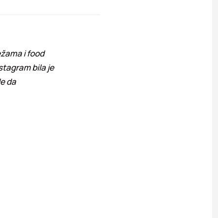
ežama i food
stagram bila je
de da