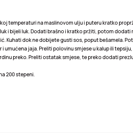
koj temperaturi na maslinovom ulju i puteru kratko proprž
luk i bijeli luk. Dodati brašno i kratko pržiti, potom dodati 
ć. Kuhati dok ne dobijete gusti sos, poput bešamela. Po
ir i umućena jaja. Preliti polovinu smjese u kalup ili tepsiju
inu preko. Preliti ostatak smjese, te preko dodati prezlu
na 200 stepeni.