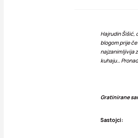
Hajrudin Šišić,
blogom prije čet
najzanimljivija 
kuhaju… Pronađi
Gratinirane sa
Sastojci: