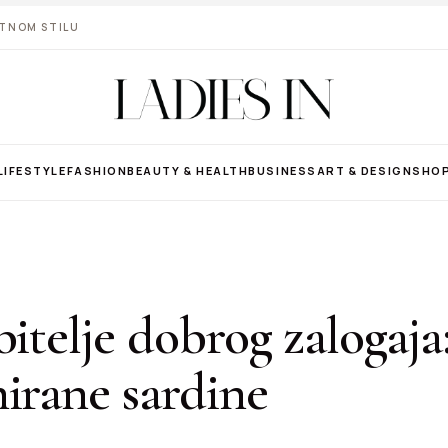
VOTNOM STILU
LIFESTYLE
FASHION
BEAUTY & HEALTH
BUSINESS
ART & DESIGN
SHO
bitelje dobrog zalogaja
irane sardine