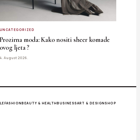
UNCATEGORIZED
Prozirna moda: Kako nositi sheer komade
ovog ljeta ?
4. August 2026.
LE
FASHION
BEAUTY & HEALTH
BUSINESS
ART & DESIGN
SHOP