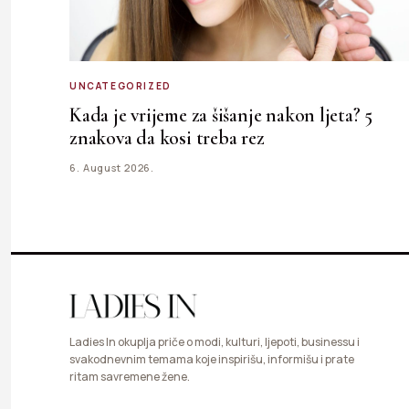
UNCATEGORIZED
Kada je vrijeme za šišanje nakon ljeta? 5
znakova da kosi treba rez
6. August 2026.
Ladies In okuplja priče o modi, kulturi, ljepoti, businessu i
svakodnevnim temama koje inspirišu, informišu i prate
ritam savremene žene.