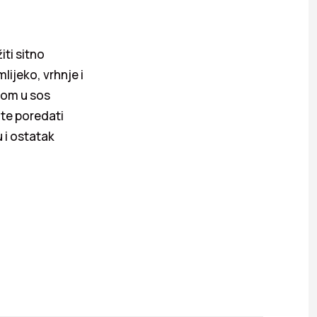
iti sitno
mlijeko, vrhnje i
tom u sos
, te poredati
 i ostatak