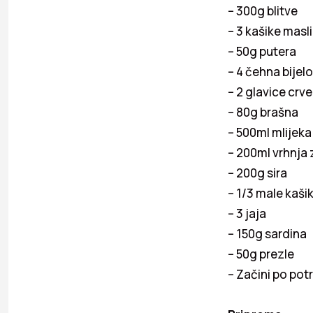
– 300g blitve
– 3 kašike masl
– 50g putera
– 4 čehna bijel
– 2 glavice crv
– 80g brašna
– 500ml mlijeka
– 200ml vrhnja 
– 200g sira
– 1/3 male kaš
– 3 jaja
– 150g sardina
– 50g prezle
– Začini po potr