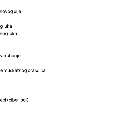
inovog ulja
og luka
enog luka
za kuhanje
ike muškatnog oraščića
ebi (biber, sol)