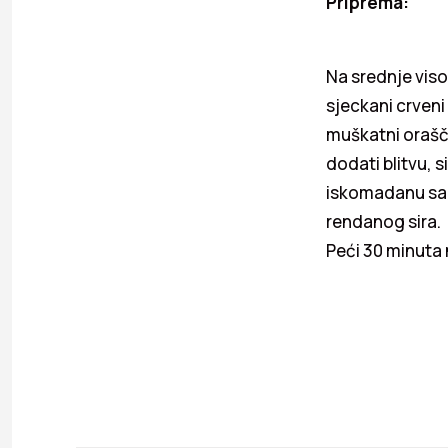
Priprema:
Na srednje viso
sjeckani crveni 
muškatni orašči
dodati blitvu, s
iskomadanu sard
rendanog sira.
Peći 30 minuta 