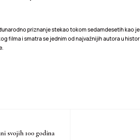
unarodno priznanje stekao tokom sedamdesetih kao je
 filma i smatra se jednim od najvažnijih autora u histori
e.
uni svojih 100 godina