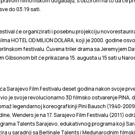
o pravom filmofilskom događaju, s obzirom na to da će pr
 sve do 03:19 sati.
estival će organizirati i posebnu projekciju novorestaurir
lma HOTEL OD MILION DOLARA, koji je 2000. godine osvo
rlinskom festivalu. Čuvena triler drama sa Jeremyjem D
om Gibsonom bit će prikazana 15. augusta u 15 sati u Nar
a Sarajevo Film Festivalu deset godina nakon svoje prve
vio je svoje revolucionarno 3D filmsko ostvarenje PINA,
maž legendarnoj koreografkinji Pini Bausch (1940-2009)
dine, Wenders je na 17. Sarajevo Film Festivalu (2011) od
grama Talents Sarajevo, edukativnog programa koji Sar
zira u saradnji sa Berlinale Talents i Međunarodnim filmsk