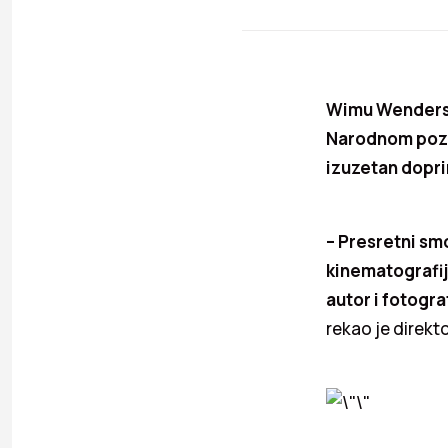
Wimu Wendersu,
Narodnom pozor
izuzetan dopri
– Presretni sm
kinematografij
autor i fotogr
rekao je direkto