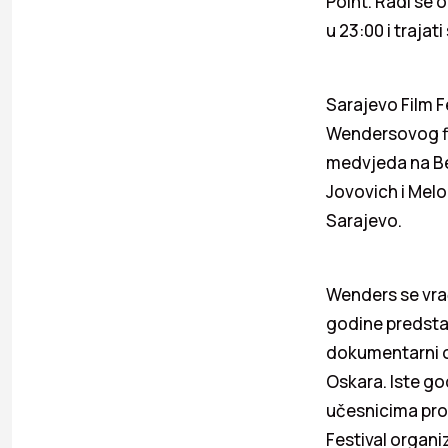
Point. Radi se 
u 23:00 i trajati
Sarajevo Film F
Wendersovog fi
medvjeda na Be
Jovovich i Mel
Sarajevo.
Wenders se vrać
godine predsta
dokumentarni o
Oskara. Iste go
učesnicima pro
Festival organi