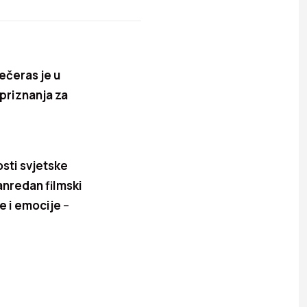
ečeras je u
priznanja za
sti svjetske
anredan filmski
e i emocije
–