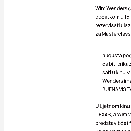
Wim Wenders će
početkom u 15:3
rezervisati ula
za Masterclass
augusta poče
će biti prik
sati u kinu 
Wenders imat
BUENA VIST
U Ljetnom kinu 
TEXAS, a Wim Wen
predstavit će i 