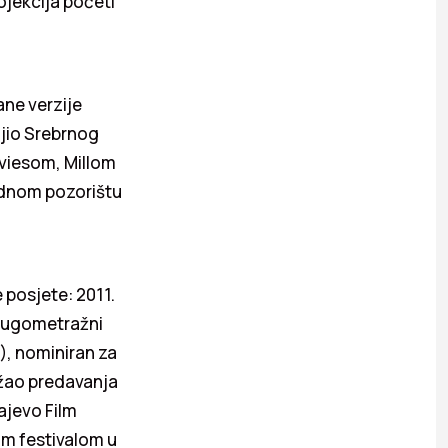
ojekcija početi
ane verzije
jio Srebrnog
aviesom, Millom
odnom pozorištu
 posjete: 2011.
 dugometražni
, nominiran za
ržao predavanja
ajevo Film
im festivalom u