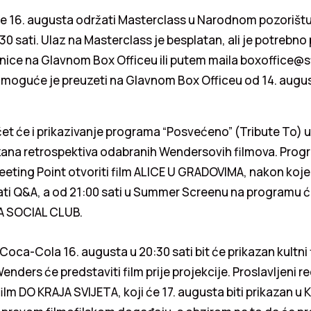
 16. augusta održati Masterclass u Narodnom pozorištu
0 sati. Ulaz na Masterclass je besplatan, ali je potrebn
znice na Glavnom Box Officeu ili putem maila boxoffice@s
 moguće je preuzeti na Glavnom Box Officeu od 14. augu
t će i prikazivanje programa “Posvećeno” (Tribute To) u
azana retrospektiva odabranih Wendersovih filmova. Prog
Meeting Point otvoriti film ALICE U GRADOVIMA, nakon koj
i Q&A, a od 21:00 sati u Summer Screenu na programu će 
A SOCIAL CLUB.
Coca-Cola 16. augusta u 20:30 sati bit će prikazan kultni 
ders će predstaviti film prije projekcije. Proslavljeni re
film DO KRAJA SVIJETA, koji će 17. augusta biti prikazan u