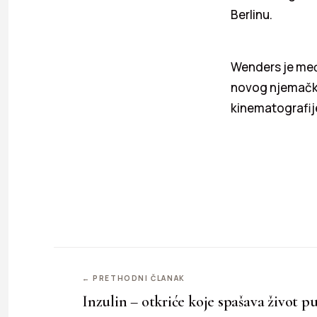
Berlinu.
Wenders je međ
novog njemačkog
kinematografij
← PRETHODNI ČLANAK
Inzulin – otkriće koje spašava život p