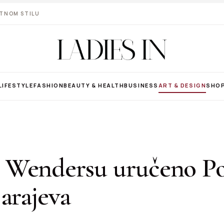
VOTNOM STILU
LIFESTYLE
FASHION
BEAUTY & HEALTH
BUSINESS
ART & DESIGN
SHO
Wendersu uručeno P
arajeva