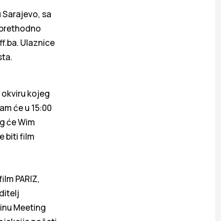
 Sarajevo, sa
o prethodno
ff.ba. Ulaznice
sta.
 okviru kojeg
ram će u 15:00
eg će Wim
biti film
film PARIZ,
ditelj
 Kinu Meeting